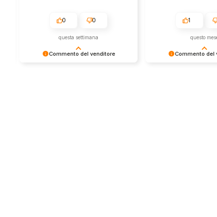
0
0
1
questa settimana
questo mes
Commento del venditore
Commento del v
Grazie per le tue belle parole! Siamo
Grazie per una recens
lieti che l'acquisto sia andato liscio,
positiva - è un piacere 
e che possiamo fornire il servizio
così! Apprezziamo il t
giusto a clienti così fantastici. Grazie
sforzo che metti nel c
ancora!
tua esperienza con no
in giro!
Store
Via Tancr
Dalla passione per il
Canonico
ciclismo e per le
00173 Ro
biciclette nasce il
+39 06 7
team Bike-Store
info@bike-