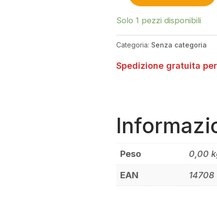
CURRENT
WIRE
Solo 1 pezzi disponibili
L=300MM
2X
Categoria:
Senza categoria
2MM
BATTERY
Spedizione gratuita per
TO
DRIVER
QUANTITÀ
Informazi
Peso
0,00 k
EAN
14708