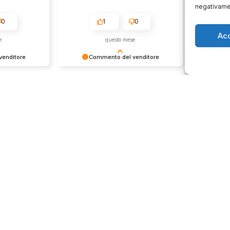
negativamen
0
1
0
Ac
e
questo mese
enditore
Commento del venditore
Co
ione così
Grazie per le tue belle parole!
Siamo cont
servire clienti
Apprezziamo il tempo che dedichi a
recensione
empo e lo
condividere la tua esperienza con
grati per c
ondividere la
noi. Siamo felici di avere clienti
Saluti, pe
i. Ci vediamo
come te. Saluti, personale del
negozio.
Orari negozio
Servizi
Easy Ri
edi
Lun: 15 – 19
30gg0ri
 29
Mar – Sab: 10 –
Servizi 
ma
13:30 ⇢ 14:30 –
Valutaz
19:00
932 0130
Dom: chiuso
store.it