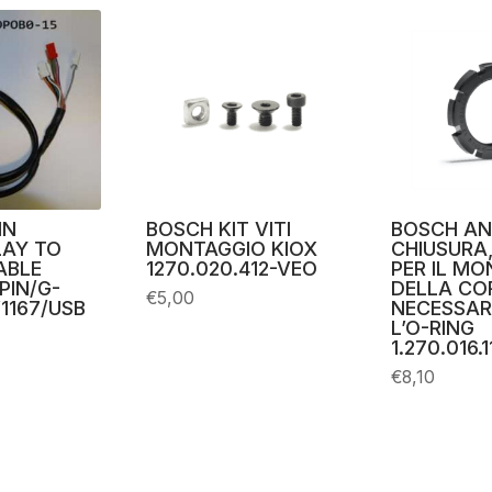
IN
BOSCH KIT VITI
BOSCH AN
LAY TO
MONTAGGIO KIOX
CHIUSURA,
ABLE
1270.020.412-VEO
PER IL M
PIN/G-
DELLA CO
€
5,00
1167/USB
NECESSAR
L’O-RING
1.270.016.1
€
8,10