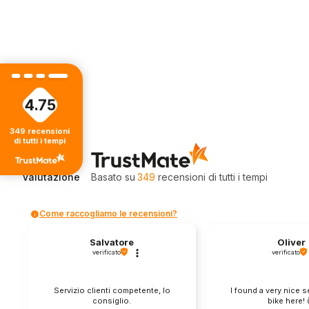
4.75
349
recensioni
di tutti i tempi
4.75
Valutazione
Basato su
349
recensioni
di tutti i tempi
Come raccogliamo le recensioni?
Salvatore
Oliver
verificato
verificato
Servizio clienti competente, lo
I found a very nice 
consiglio.
bike here! 