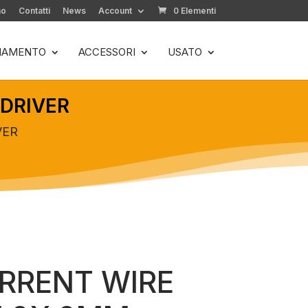
mo
Contatti
News
Account
0 Elementi
LIAMENTO
ACCESSORI
USATO
DRIVER
VER
RRENT WIRE