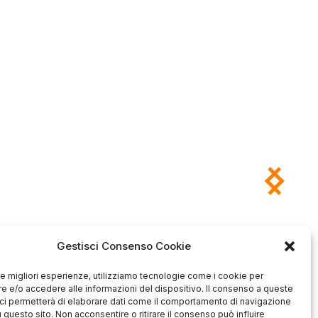
Gestisci Consenso Cookie
Antonio
Marco
verificato
verificato
 le migliori esperienze, utilizziamo tecnologie come i cookie per
Ottimo approccio al cliente.
 e/o accedere alle informazioni del dispositivo. Il consenso a queste
Consegna ottima, senza intoppi.
odotto è conforme alla
ci permetterà di elaborare dati come il comportamento di navigazione
Senza dubbio un'azienda di alto
zione, sono soddisfatto
u questo sito. Non acconsentire o ritirare il consenso può influire
livello. Lo consiglio. La confezione
dell'acquisto.