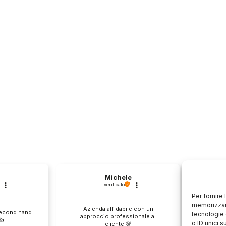
Michele
verificato
Per fornire
memorizzare
Azienda affidabile con un
Il pr
second hand
tecnologie 
approccio professionale al
descri
️
o ID unici s
cliente.💯