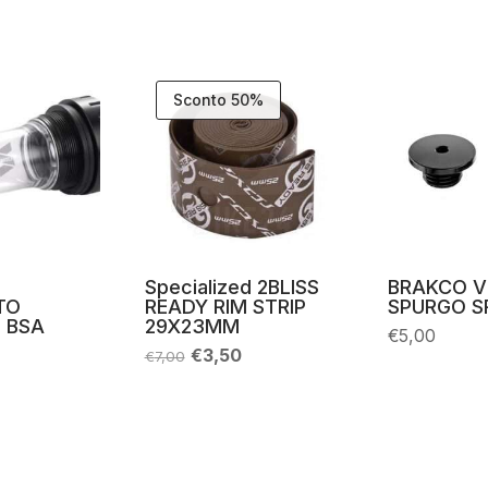
Sconto 50%
Specialized 2BLISS
BRAKCO V
TO
READY RIM STRIP
SPURGO S
 BSA
29X23MM
€
5,00
Il
Il
€
3,50
€
7,00
prezzo
prezzo
originale
attuale
era:
è:
€7,00.
€3,50.