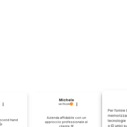
Michele
verificato
Per fornire
memorizzare
Azienda affidabile con un
Il pr
second hand
tecnologie 
approccio professionale al
descri
️
o ID unici s
cliente.💯