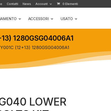
mo
Contatti
News
Account
0 Elementi
LIAMENTO
ACCESSORI
USATO
+13) 1280GSG04006A1
Y001C (12+13) 1280GSG04006A1
SG040 LOWER