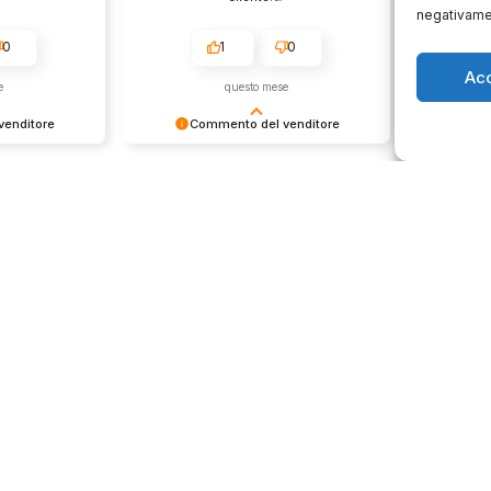
negativamen
0
1
0
Ac
e
questo mese
enditore
Commento del venditore
Co
ione così
Grazie per le tue belle parole!
Siamo cont
servire clienti
Apprezziamo il tempo che dedichi a
recensione
empo e lo
condividere la tua esperienza con
grati per c
ondividere la
noi. Siamo felici di avere clienti
Saluti, pe
i. Ci vediamo
come te. Saluti, personale del
negozio.
Orari negozio
Servizi
Easy Ri
edi
Lun: 15 – 19
30gg0ri
 29
Mar – Sab: 10 –
Servizi 
ma
13:30 ⇢ 14:30 –
Valutaz
19:00
932 0130
Dom: chiuso
store.it