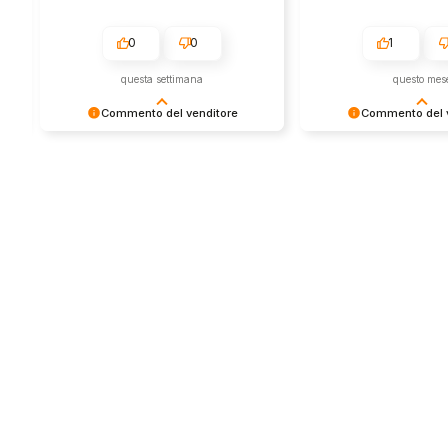
0
0
1
questa settimana
questo mes
Commento del venditore
Commento del v
Grazie per le tue belle parole! Siamo
Grazie per una recens
lieti che l'acquisto sia andato liscio,
positiva - è un piacere 
e che possiamo fornire il servizio
così! Apprezziamo il t
giusto a clienti così fantastici. Grazie
sforzo che metti nel c
ancora!
tua esperienza con no
in giro!
Store
Via Tancr
Dalla passione per il
Canonico
ciclismo e per le
00173 Ro
biciclette nasce il
+39 06 7
team Bike-Store
info@bike-