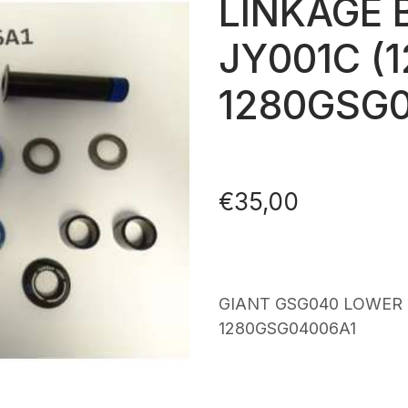
LINKAGE 
JY001C (1
1280GSG
€
35,00
GIANT GSG040 LOWER L
1280GSG04006A1