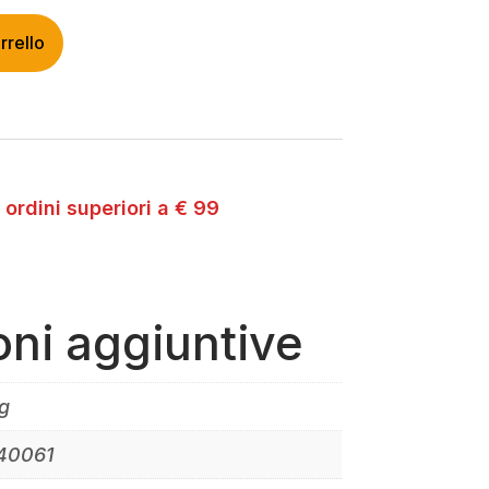
rrello
 ordini superiori a € 99
oni aggiuntive
g
40061