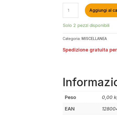
GIANT
Aggiungi al ca
GSG040
LOWER
LINKAGE
Solo 2 pezzi disponibili
BOLTS
KIT
Categoria:
MISCELLANEA
JY001C
(12+13)
Spedizione gratuita per
1280GSG04006A1
QUANTITÀ
Informazi
Peso
0,00 k
EAN
12800