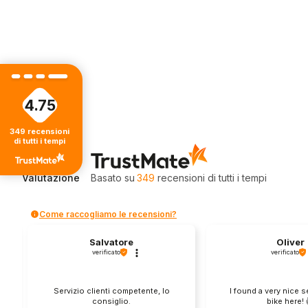
4.75
349
recensioni
di tutti i tempi
4.75
Valutazione
Basato su
349
recensioni
di tutti i tempi
Come raccogliamo le recensioni?
Salvatore
Oliver
verificato
verificato
Servizio clienti competente, lo
I found a very nice 
consiglio.
bike here! 