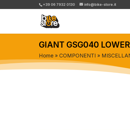
+39 06 7932 0130
info@bike-store.it
GIANT GSG040 LOWER 
Home
»
COMPONENTI
»
MISCELLA