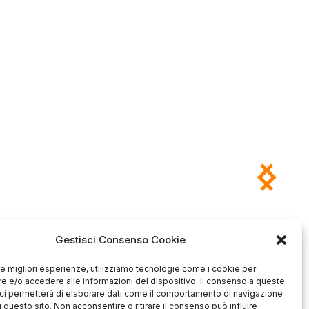
Gestisci Consenso Cookie
Antonio
Marco
verificato
verificato
 le migliori esperienze, utilizziamo tecnologie come i cookie per
Ottimo approccio al cliente.
 e/o accedere alle informazioni del dispositivo. Il consenso a queste
Consegna ottima, senza intoppi.
odotto è conforme alla
ci permetterà di elaborare dati come il comportamento di navigazione
Senza dubbio un'azienda di alto
zione, sono soddisfatto
u questo sito. Non acconsentire o ritirare il consenso può influire
livello. Lo consiglio. La confezione
dell'acquisto.