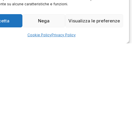
è davvero bella, sembra fatta
te su alcune caratteristiche e funzioni.
apposta per me.
1
0
3
0
cetta
Nega
Visualizza le preferenze
questo mese
questo mese
mmento del venditore
Commento del venditore
Cookie Policy
Privacy Policy
enti della tua bella
Ci rende molto felici vedere la tua
 e della fiducia. Siamo
fantastica recensione! Lavoriamo
lienti fantastici come te.
sodo per soddisfare le esigenze di
rsonale del negozio.
clienti come te, e siamo contenti di
esserci riusciti. Speriamo che
tornerai da noi :) Saluti
Azienda
de
Contatti
schi
Privacy policy
Officina
Termini e
ione usato
condizioni