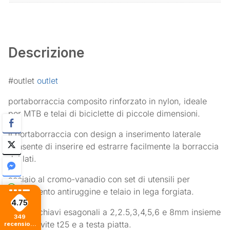
Descrizione
#outlet
outlet
portaborraccia composito rinforzato in nylon, ideale
per MTB e telai di biciclette di piccole dimensioni.
il portaborraccia con design a inserimento laterale
consente di inserire ed estrarre facilmente la borraccia
dai lati.
acciaio al cromo-vanadio con set di utensili per
rivestimento antiruggine e telaio in lega forgiata.
4.75
include chiavi esagonali a 2,2.5,3,4,5,6 e 8mm insieme
349
a cacciavite t25 e a testa piatta.
recensioni