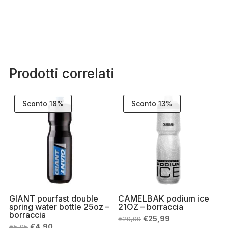
Prodotti correlati
Sconto 18%
Sconto 13%
GIANT pourfast double
CAMELBAK podium ice
spring water bottle 25oz –
21OZ – borraccia
borraccia
Il
Il
€
25,99
€
29,99
prezzo
prezzo
Il
Il
€
4,90
€
5,95