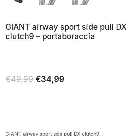
GIANT airway sport side pull DX
clutch9 – portaboraccia
Il
€
34,99
Il
€
49,99
prezzo
prezzo
originale
attuale
era:
è:
€49,99.
€34,99.
GIANT airway sport side pull DX clutch9 –