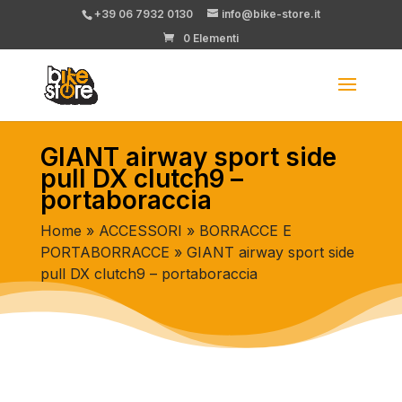
+39 06 7932 0130
info@bike-store.it
0 Elementi
GIANT airway sport side
pull DX clutch9 –
portaboraccia
Home
»
ACCESSORI
»
BORRACCE E
PORTABORRACCE
» GIANT airway sport side
pull DX clutch9 – portaboraccia