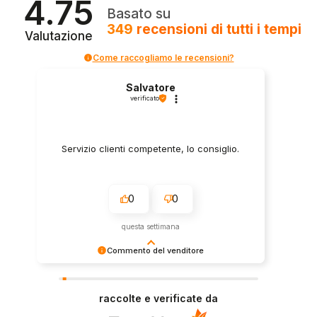
4.75
Basato su
349
recensioni
di tutti i tempi
Valutazione
Come raccogliamo le recensioni?
Salvatore
verificato
Servizio clienti competente, lo consiglio.
0
0
questa settimana
Commento del venditore
Grazie per le tue belle parole! Siamo lieti che
l'acquisto sia andato liscio, e che possiamo
raccolte e verificate da
fornire il servizio giusto a clienti così fantastici.
Grazie ancora!