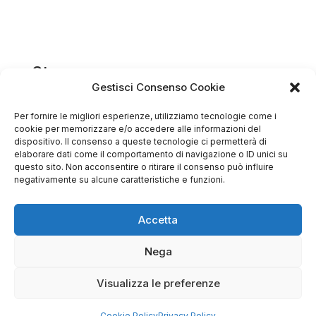
Store
Gestisci Consenso Cookie
Via Tancredi Canonico 29
00173 Roma
Per fornire le migliori esperienze, utilizziamo tecnologie come i
cookie per memorizzare e/o accedere alle informazioni del
dispositivo. Il consenso a queste tecnologie ci permetterà di
+39 06 7932 0130
elaborare dati come il comportamento di navigazione o ID unici su
questo sito. Non acconsentire o ritirare il consenso può influire
info@bike-store.it
negativamente su alcune caratteristiche e funzioni.
WhatsApp
Accetta
Orari negozio
Nega
Lun: 15 – 19
Mar – Sab: 10 – 13:30 ⇢ 14:30 – 19:00
Visualizza le preferenze
Dom: chiuso
Cookie Policy
Privacy Policy