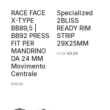
RACE FACE
Specialized
X-TYPE
2BLISS
BB89,5 |
READY RIM
BB92 PRESS
STRIP
FIT PER
29X25MM
MANDRINO
Il
Il
€
7,00
€
3,50
DA 24 MM
prezzo
prezzo
Movimento
originale
attuale
Centrale
era:
è:
€7,00.
€3,50.
€
56,00