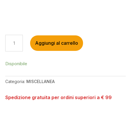
GIANT
Aggiungi al carrello
REIGN
FRAME
PLUG,
1472-
Disponibile
PLUGIN-
702
Categoria:
MISCELLANEA
QUANTITÀ
Spedizione gratuita per ordini superiori a € 99