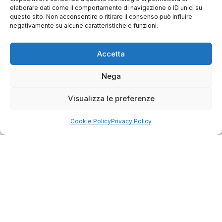
Come raccogliamo le recensioni?
elaborare dati come il comportamento di navigazione o ID unici su
questo sito. Non acconsentire o ritirare il consenso può influire
Salvatore
negativamente su alcune caratteristiche e funzioni.
verificato
Accetta
Servizio clienti competente, lo consiglio.
Nega
Visualizza le preferenze
0
0
Cookie Policy
Privacy Policy
questa settimana
Commento del venditore
Grazie per le tue belle parole! Siamo lieti che
l'acquisto sia andato liscio, e che possiamo
raccolte e verificate da
fornire il servizio giusto a clienti così fantastici.
Grazie ancora!