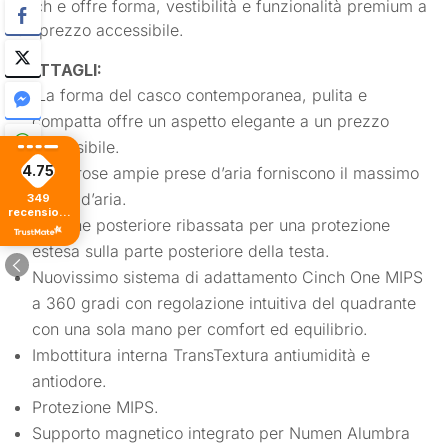
Tech e offre forma, vestibilità e funzionalità premium a
un prezzo accessibile.
DETTAGLI:
La forma del casco contemporanea, pulita e
compatta offre un aspetto elegante a un prezzo
accessibile.
4.75
Numerose ampie prese d’aria forniscono il massimo
flusso d’aria.
349
recensioni
Sezione posteriore ribassata per una protezione
di tutti i
tempi
estesa sulla parte posteriore della testa.
Nuovissimo sistema di adattamento Cinch One MIPS
a 360 gradi con regolazione intuitiva del quadrante
con una sola mano per comfort ed equilibrio.
Imbottitura interna TransTextura antiumidità e
antiodore.
Protezione MIPS.
Supporto magnetico integrato per Numen Alumbra