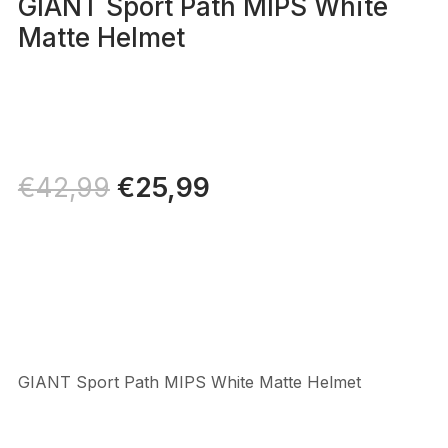
GIANT Sport Path MIPS White
Matte Helmet
Il
€
25,99
Il
€
42,99
prezzo
prezzo
originale
attuale
era:
è:
€42,99.
€25,99.
GIANT Sport Path MIPS White Matte Helmet