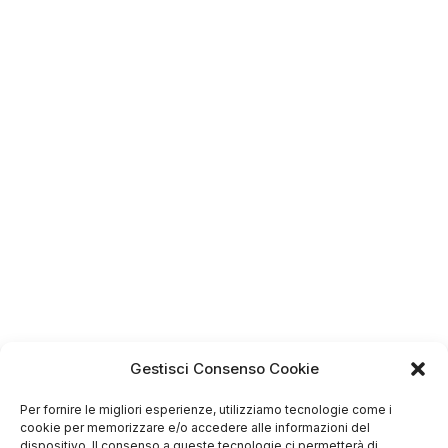
Gestisci Consenso Cookie
4.75
Basato su
Per fornire le migliori esperienze, utilizziamo tecnologie come i
349
recensioni
di tutti i tempi
Valutazione
cookie per memorizzare e/o accedere alle informazioni del
dispositivo. Il consenso a queste tecnologie ci permetterà di