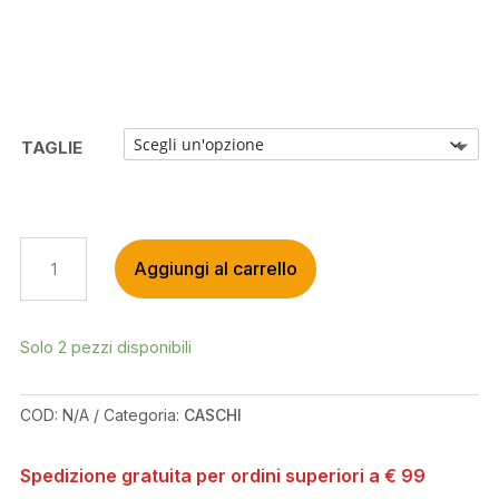
TAGLIE
GIANT
Aggiungi al carrello
SPORT
PATH
MIPS
WHITE
Solo 2 pezzi disponibili
MATTE
HELMET
COD:
N/A
Categoria:
CASCHI
QUANTITÀ
Spedizione gratuita per ordini superiori a € 99