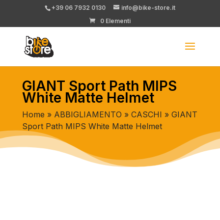
+39 06 7932 0130
info@bike-store.it
0 Elementi
GIANT Sport Path MIPS
White Matte Helmet
Home
»
ABBIGLIAMENTO
»
CASCHI
» GIANT
Sport Path MIPS White Matte Helmet