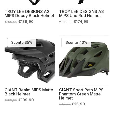
TROY LEE DESIGNS A2
TROY LEE DESIGNS A3
MIPS Decoy Black Helmet
MIPS Uno Red Helmet
Il
Il
Il
Il
€
139,90
€
174,99
€
199,99
€
249,99
prezzo
prezzo
prezzo
prezzo
originale
attuale
originale
attuale
era:
è:
era:
è:
€199,99.
€139,90.
€249,99.
€174,99.
Sconto 35%
Sconto 40%
GIANT Realm MIPS Matte
GIANT Sport Path MIPS
Black Helmet
Phantom Green Matte
Helmet
Il
Il
€
109,90
€
169,99
prezzo
prezzo
Il
Il
€
25,99
€
42,99
originale
attuale
prezzo
prezzo
era:
è:
originale
attuale