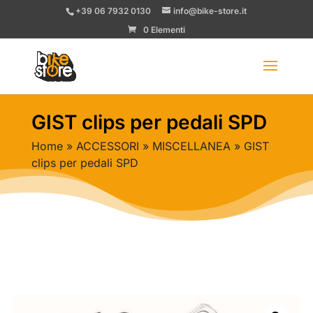
+39 06 7932 0130
info@bike-store.it
0 Elementi
GIST clips per pedali SPD
Home
»
ACCESSORI
»
MISCELLANEA
» GIST
clips per pedali SPD