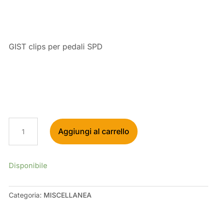
GIST clips per pedali SPD
GIST
Aggiungi al carrello
CLIPS
PER
PEDALI
SPD
Disponibile
QUANTITÀ
Categoria:
MISCELLANEA