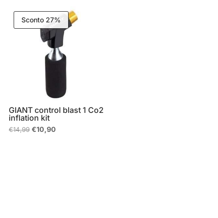
Sconto 27%
GIANT control blast 1 Co2
inflation kit
Il
Il
€
10,90
€
14,99
prezzo
prezzo
originale
attuale
era:
è:
€14,99.
€10,90.