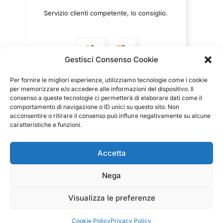
Servizio clienti competente, lo consiglio.
0
0
Gestisci Consenso Cookie
questa settimana
Per fornire le migliori esperienze, utilizziamo tecnologie come i cookie
Commento del venditore
per memorizzare e/o accedere alle informazioni del dispositivo. Il
consenso a queste tecnologie ci permetterà di elaborare dati come il
Grazie per le tue belle parole! Siamo lieti che
comportamento di navigazione o ID unici su questo sito. Non
l'acquisto sia andato liscio, e che possiamo fornire il
acconsentire o ritirare il consenso può influire negativamente su alcune
raccolte e verificate da
servizio giusto a clienti così fantastici. Grazie
caratteristiche e funzioni.
ancora!
Accetta
Nega
Visualizza le preferenze
Cookie Policy
Privacy Policy