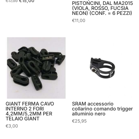
Il
Il
€
15,00
€
17,99
PISTONCINI, DAL MA2015
prezzo
prezzo
(VIOLA, ROSSO, FUCSIA
originale
attuale
NEON) (CONF. = 6 PEZZI)
era:
è:
€17,99.
€15,00.
€
11,00
GIANT FERMA CAVO
SRAM accessorio
INTERNO 2 FORI
collarino comando trigger
4,2MM/5,2MM PER
alluminio nero
TELAIO GIANT
€
25,95
€
3,00