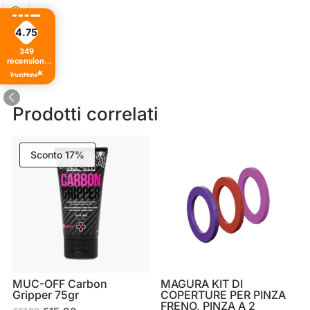
4.75
349
recensioni
di tutti i
tempi
Prodotti correlati
Sconto 17%
MUC-OFF Carbon
MAGURA KIT DI
Gripper 75gr
COPERTURE PER PINZA
FRENO, PINZA A 2