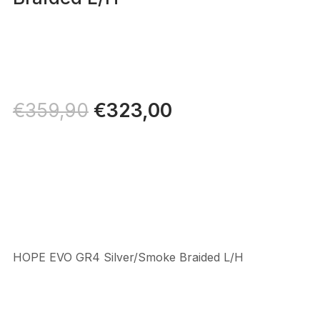
Il
€
323,00
Il
€
359,90
prezzo
prezzo
originale
attuale
era:
è:
€359,90.
€323,00.
HOPE EVO GR4 Silver/Smoke Braided L/H