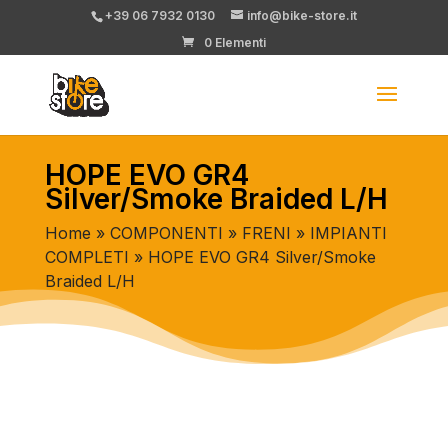
+39 06 7932 0130
info@bike-store.it
0 Elementi
HOPE EVO GR4
Silver/Smoke Braided L/H
Home
»
COMPONENTI
»
FRENI
»
IMPIANTI
COMPLETI
» HOPE EVO GR4 Silver/Smoke
Braided L/H