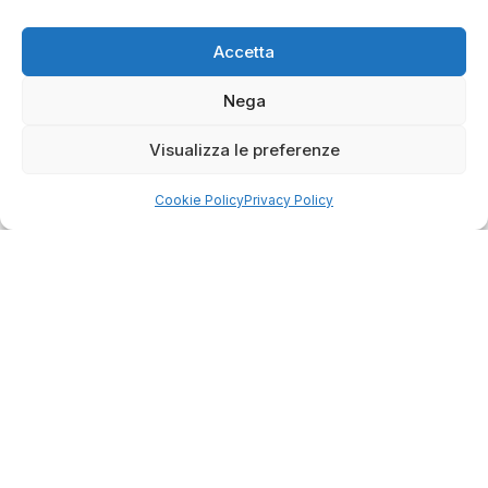
349
recensioni
di tutti i tempi
Valutazione
Accetta
Come raccogliamo le recensioni?
Salvatore
Nega
verificato
Visualizza le preferenze
Servizio clienti competente, lo consiglio.
Cookie Policy
Privacy Policy
0
0
questa settimana
Commento del venditore
Grazie per le tue belle parole! Siamo lieti che
l'acquisto sia andato liscio, e che possiamo
raccolte e verificate da
fornire il servizio giusto a clienti così fantastici.
Grazie ancora!