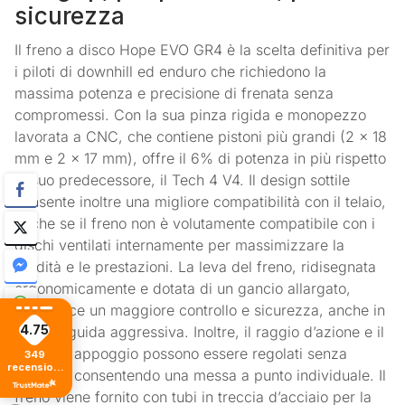
sicurezza
Il freno a disco Hope EVO GR4 è la scelta definitiva per
i piloti di downhill ed enduro che richiedono la
massima potenza e precisione di frenata senza
compromessi. Con la sua pinza rigida e monopezzo
lavorata a CNC, che contiene pistoni più grandi (2 x 18
mm e 2 x 17 mm), offre il 6% di potenza in più rispetto
al suo predecessore, il Tech 4 V4. Il design sottile
consente inoltre una migliore compatibilità con il telaio,
anche se il freno non è volutamente compatibile con i
dischi ventilati internamente per massimizzare la
rigidità e le prestazioni. La leva del freno, ridisegnata
ergonomicamente e dotata di un gancio allargato,
garantisce un maggiore controllo e sicurezza, anche in
4.75
caso di guida aggressiva. Inoltre, il raggio d’azione e il
punto di appoggio possono essere regolati senza
349
recensioni
attrezzi, consentendo una messa a punto individuale. Il
di tutti i
tempi
freno viene fornito con tubi in treccia d’acciaio per la