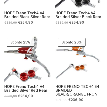
HOPE Freno Tech4 V4
HOPE Freno Tech4 V4
Braided Black Silver Rear
Braided Silver Black Rear
Il
Il
Il
Il
€
254,90
€
254,90
€
339,99
€
339,99
prezzo
prezzo
prezzo
prezzo
originale
attuale
originale
attuale
era:
è:
era:
è:
€339,99.
€254,90.
€339,99.
€254,90.
Sconto 25%
Sconto 26%
HOPE Freno Tech4 V4
HOPE FRENO TECH4 E4
Braided Silver Red Rear
BRAIDED
SILVER/ORANGE FRONT
Il
Il
€
254,90
€
339,99
prezzo
prezzo
Il
Il
€
236,90
€
319,99
originale
attuale
prezzo
prezzo
era:
è:
originale
attuale