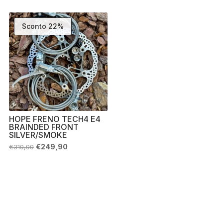
€339,99.
€254,90.
era:
è:
€319,99.
€236,90.
Sconto 22%
HOPE FRENO TECH4 E4
BRAINDED FRONT
SILVER/SMOKE
Il
Il
€
249,90
€
319,99
prezzo
prezzo
originale
attuale
era:
è:
€319,99.
€249,90.