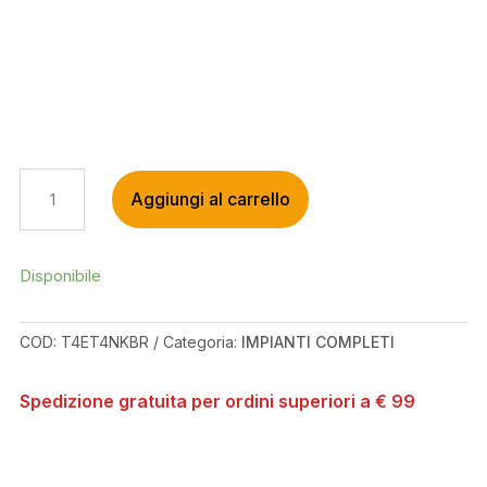
HOPE
Aggiungi al carrello
EVO
TR4
BLACK/SMOKE
BRAIDED
Disponibile
R/H
QUANTITÀ
COD:
T4ET4NKBR
Categoria:
IMPIANTI COMPLETI
Spedizione gratuita per ordini superiori a € 99