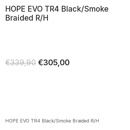
HOPE EVO TR4 Black/Smoke
Braided R/H
Il
€
305,00
Il
€
339,90
prezzo
prezzo
originale
attuale
era:
è:
€339,90.
€305,00.
HOPE EVO TR4 Black/Smoke Braided R/H