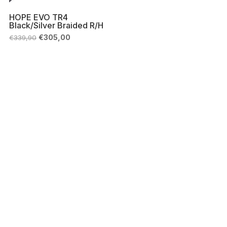
HOPE EVO TR4
Black/Silver Braided R/H
Il
Il
€
305,00
€
339,90
prezzo
prezzo
originale
attuale
era:
è:
€339,90.
€305,00.