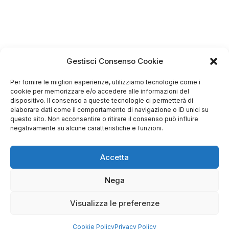
Gestisci Consenso Cookie
Per fornire le migliori esperienze, utilizziamo tecnologie come i
4.75
cookie per memorizzare e/o accedere alle informazioni del
Basato su
dispositivo. Il consenso a queste tecnologie ci permetterà di
elaborare dati come il comportamento di navigazione o ID unici su
349
recensioni
di tutti i tempi
Valutazione
questo sito. Non acconsentire o ritirare il consenso può influire
negativamente su alcune caratteristiche e funzioni.
Come raccogliamo le recensioni?
Salvatore
Accetta
verificato
Nega
Servizio clienti competente, lo consiglio.
Visualizza le preferenze
Cookie Policy
Privacy Policy