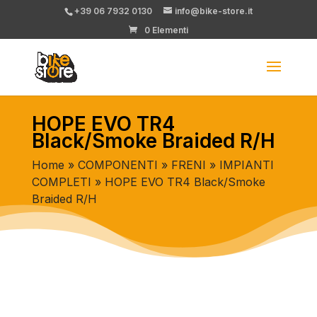
+39 06 7932 0130
info@bike-store.it
0 Elementi
HOPE EVO TR4
Black/Smoke Braided R/H
Home
»
COMPONENTI
»
FRENI
»
IMPIANTI
COMPLETI
» HOPE EVO TR4 Black/Smoke
Braided R/H