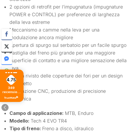
2 opzioni di retrofit per l’impugnatura (impugnature
POWER e CONTROL) per preferenze di larghezza
della leva estreme
Meccanismo a camme nella leva per una
modulazione ancora migliore
Apertura di spurgo sul serbatoio per un facile spurgo
Pastiglia del freno più grande per una maggiore
superficie di contatto e una migliore sensazione della
leva
design rivisto delle coperture dei fori per un design
4.75
più stretto
349
Lavorazione CNC, produzione di precisione
recensioni
di tutti i
britannica
tempi
Campo di applicazione:
MTB, Enduro
Modello:
Tech 4 EVO TR4
Tipo di freno:
Freno a disco, idraulico