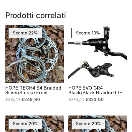
Prodotti correlati
Sconto 22%
Sconto 10%
HOPE TECH4 E4 Braided
HOPE EVO GR4
Silver/Smoke Front
Black/Black Braided L/H
Il
Il
Il
Il
€
249,90
€
323,00
€
319,99
€
359,90
prezzo
prezzo
prezzo
prezzo
originale
attuale
originale
attuale
era:
è:
era:
è:
€319,99.
€249,90.
€359,90.
€323,00.
Sconto 20%
Sconto 20%