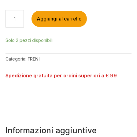
HOPE
Aggiungi al carrello
FRENO
XCR
PRO
X2
Solo 2 pezzi disponibili
FRONT
SILVER/BLACK
Categoria:
FRENI
QUANTITÀ
Spedizione gratuita per ordini superiori a € 99
Informazioni aggiuntive