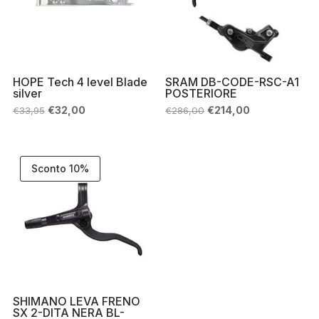
HOPE Tech 4 level Blade
SRAM DB-CODE-RSC-A1
silver
POSTERIORE
Il
Il
Il
Il
€
32,00
€
214,00
€
33,95
€
286,00
prezzo
prezzo
prezzo
prezzo
originale
attuale
originale
attuale
era:
è:
era:
è:
€33,95.
€32,00.
€286,00.
€214,00.
Sconto 10%
SHIMANO LEVA FRENO
SX 2-DITA NERA BL-