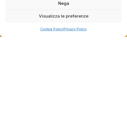
Nega
Grazie per le tue belle parole! Siamo lieti che
l'acquisto sia andato liscio, e che possiamo
raccolte e verificate da
fornire il servizio giusto a clienti così fantastici.
Visualizza le preferenze
Grazie ancora!
Cookie Policy
Privacy Policy
Dalla passione per il ciclismo e per le biciclette nasce il
team Bike-Store
Store