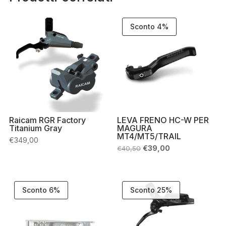
Sconto 4%
Raicam RGR Factory
LEVA FRENO HC-W PER
Titanium Gray
MAGURA
MT4/MT5/TRAIL
€
349,00
Il
Il
€
39,00
€
40,50
prezzo
prezzo
originale
attuale
era:
è:
€40,50.
€39,00.
Sconto 6%
Sconto 25%