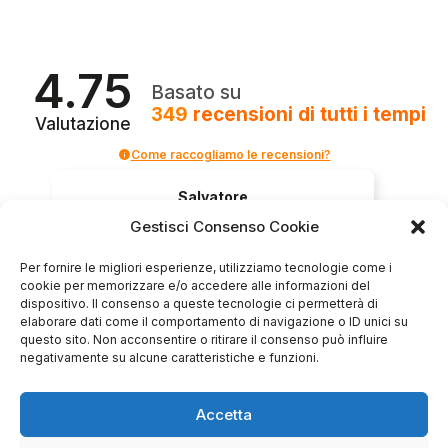
4.75
Basato su
349
recensioni
di tutti i tempi
Valutazione
Come raccogliamo le recensioni?
Salvatore
verificato
Gestisci Consenso Cookie
Per fornire le migliori esperienze, utilizziamo tecnologie come i
Servizio clienti competente, lo consiglio.
cookie per memorizzare e/o accedere alle informazioni del
dispositivo. Il consenso a queste tecnologie ci permetterà di
elaborare dati come il comportamento di navigazione o ID unici su
questo sito. Non acconsentire o ritirare il consenso può influire
0
0
negativamente su alcune caratteristiche e funzioni.
questa settimana
Accetta
Commento del venditore