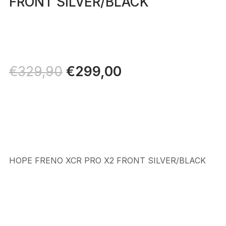
FRONT SILVER/BLACK
Il
€
299,00
Il
€
329,90
prezzo
prezzo
originale
attuale
era:
è:
€329,90.
€299,00.
HOPE FRENO XCR PRO X2 FRONT SILVER/BLACK