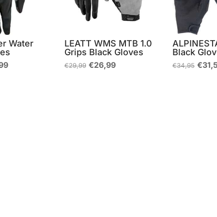
r Water
LEATT WMS MTB 1.0
ALPINEST
ves
Grips Black Gloves
Black Glo
Il
Il
Il
Il
99
€
26,99
€
31,
€
29,99
€
34,95
zo
prezzo
prezzo
prezzo
prez
nale
attuale
originale
attuale
origi
è:
era:
è:
era:
99.
€44,99.
€29,99.
€26,99.
€34,