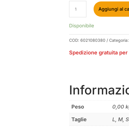
LEATT
Aggiungi al ca
MTB
2.0
WINDBLOCK
Disponibile
BLACK
GLOVES
COD:
6021080380
Categoria
QUANTITÀ
Spedizione gratuita per 
Informazi
Peso
0,00 k
Taglie
L, M, 