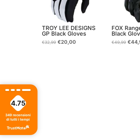
TROY LEE DESIGNS
FOX Range
GP Black Gloves
Black Glo
Il
Il
Il
€
20,00
€
44,
€
32,99
€
49,99
prezzo
prezzo
prez
originale
attuale
origi
era:
è:
era:
€32,99.
€20,00.
€49,
4.75
349
recensioni
di tutti i tempi