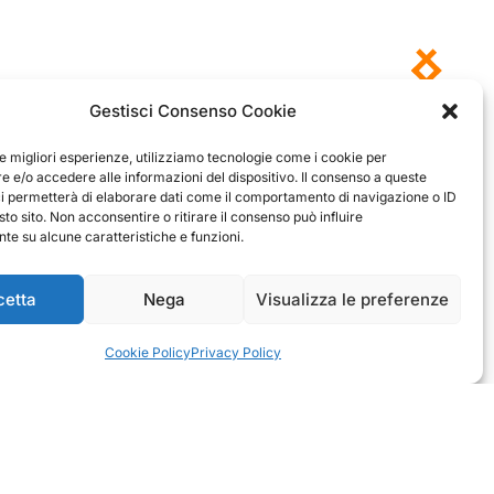
Gestisci Consenso Cookie
le migliori esperienze, utilizziamo tecnologie come i cookie per
Antonio
Marco
 e/o accedere alle informazioni del dispositivo. Il consenso a queste
verificato
verificato
ci permetterà di elaborare dati come il comportamento di navigazione o ID
sto sito. Non acconsentire o ritirare il consenso può influire
Ottimo approccio al cliente.
e su alcune caratteristiche e funzioni.
Consegna ottima, senza intoppi.
rodotto è conforme alla
Senza dubbio un'azienda di alto
zione, sono soddisfatto
livello. Lo consiglio. La confezione è
dell'acquisto.
davvero bella, sembra fatta apposta
cetta
Nega
Visualizza le preferenze
per me.
1
0
3
0
Cookie Policy
Privacy Policy
questo mese
questo mese
mmento del venditore
Commento del venditore
nti della tua bella
Ci rende molto felici vedere la tua
e della fiducia. Siamo grati
fantastica recensione! Lavoriamo
 fantastici come te. Saluti,
sodo per soddisfare le esigenze di