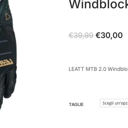
Windblock
Il
€
30,00
Il
€
39,99
prezzo
p
originale
a
era:
è
€39,99.
€
LEATT MTB 2.0 Windblo
TAGLIE