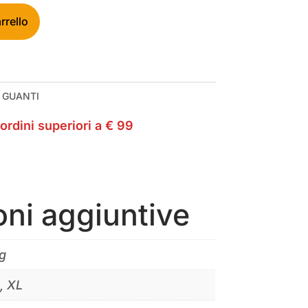
rrello
:
GUANTI
ordini superiori a € 99
oni aggiuntive
g
S, XL