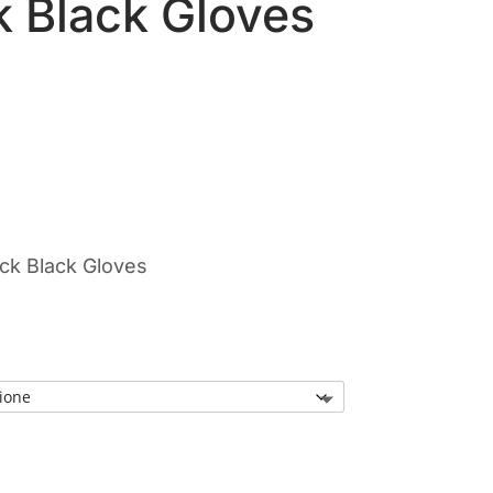
 Black Gloves
rezzo
ttuale
:
30,00.
ck Black Gloves