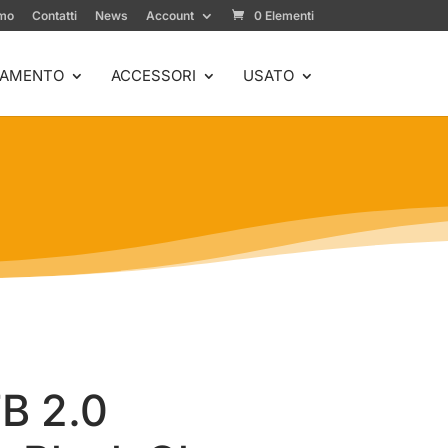
amo
Contatti
News
Account
0 Elementi
IAMENTO
ACCESSORI
USATO
B 2.0