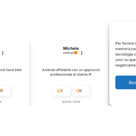
Per fornire 
Michele
memorizzare
verificato
tecnologie 
unici su que
negativament
Il p
cond hand bike
Azienda affidabile con un approccio
descri
professionale al cliente.💯
Ac
0
1
0
e
questo mese
enditore
Commento del venditore
Co
one così
Grazie per le tue belle parole!
Siamo conte
ervire clienti
Apprezziamo il tempo che dedichi a
recensione 
mpo e lo sforzo
condividere la tua esperienza con noi.
per clienti