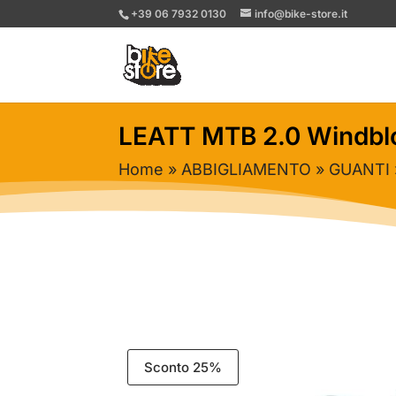
+39 06 7932 0130
info@bike-store.it
LEATT MTB 2.0 Windblo
Home
»
ABBIGLIAMENTO
»
GUANTI
Sconto 25%