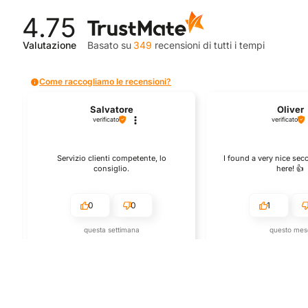
4.75
Valutazione
Basato su
349
recensioni
di tutti i tempi
Come raccogliamo le recensioni?
Salvatore
Oliver
verificato
verificato
Servizio clienti competente, lo
I found a very nice se
consiglio.
here! 👍️
0
0
1
questa settimana
questo mes
Commento del venditore
Commento del v
Grazie per le tue belle parole! Siamo
Grazie per una recensi
ti
lieti che l'acquisto sia andato liscio, e
positiva - è un piacere s
che possiamo fornire il servizio giusto
così! Apprezziamo il te