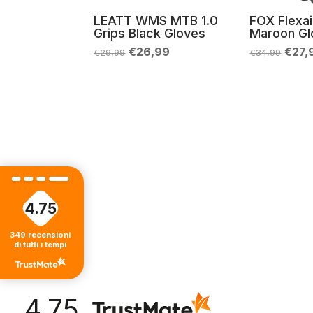
LEATT WMS MTB 1.0
FOX Flexai
Grips Black Gloves
Maroon Gl
Il
Il
Il
€
26,99
€
27,
€
29,99
€
34,99
prezzo
prezzo
prez
originale
attuale
origi
era:
è:
era:
€29,99.
€26,99.
€34,
4.75
349
recensioni
di tutti i tempi
4.75