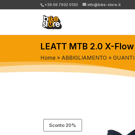
+39 06 7932 0130
info@bike-store.it
LEATT MTB 2.0 X-Flow
Home
»
ABBIGLIAMENTO
»
GUANTI
Sconto 20%