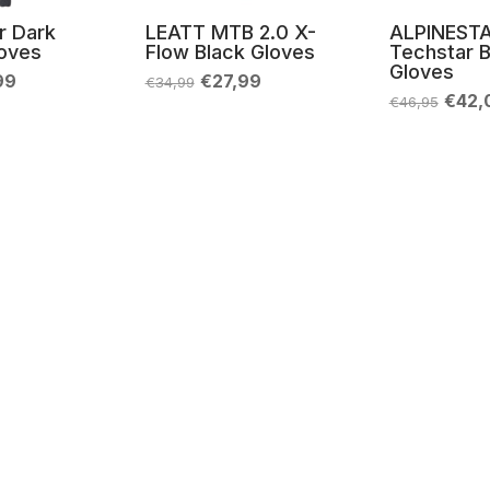
r Dark
LEATT MTB 2.0 X-
ALPINEST
oves
Flow Black Gloves
Techstar 
Gloves
Il
Il
Il
99
€
27,99
€
34,99
zo
prezzo
prezzo
prezzo
Il
€
42,
€
46,95
nale
attuale
originale
attuale
prez
è:
era:
è:
origi
99.
€27,99.
€34,99.
€27,99.
era:
€46,