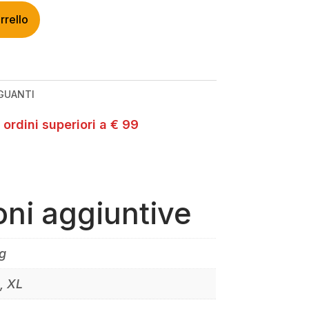
rrello
GUANTI
 ordini superiori a € 99
oni aggiuntive
g
S, XL