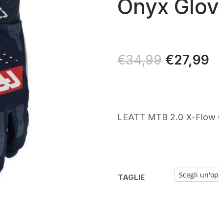
Onyx Glo
Il
€
27,99
Il
€
34,99
prezzo
p
originale
a
era:
è
€34,99.
€
LEATT MTB 2.0 X-Flow 
TAGLIE