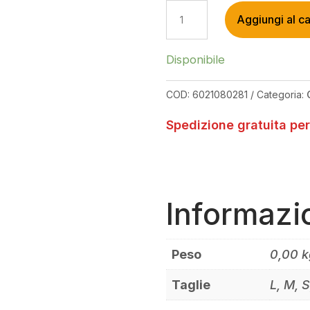
LEATT
Aggiungi al ca
MTB
2.0
X-
Disponibile
FLOW
ONYX
COD:
6021080281
Categoria:
GLOVES
QUANTITÀ
Spedizione gratuita per
Informazi
Peso
0,00 k
Taglie
L, M, 