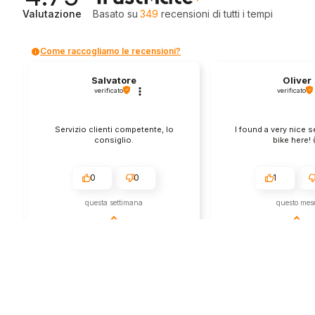
Valutazione
Basato su
349
recensioni
di tutti i tempi
Come raccogliamo le recensioni?
Salvatore
Oliver
verificato
verificato
Servizio clienti competente, lo
I found a very nice 
consiglio.
bike here! 
0
0
1
questa settimana
questo mes
Commento del venditore
Commento del v
Grazie per le tue belle parole! Siamo
Grazie per una recens
lieti che l'acquisto sia andato liscio,
positiva - è un piacere 
e che possiamo fornire il servizio
così! Apprezziamo il t
giusto a clienti così fantastici. Grazie
sforzo che metti nel c
ancora!
tua esperienza con no
in giro!