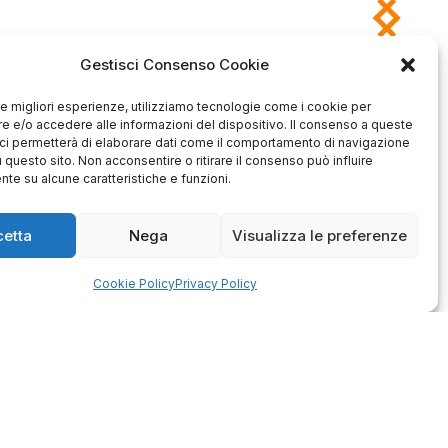
Gestisci Consenso Cookie
 le migliori esperienze, utilizziamo tecnologie come i cookie per
Antonio
Marco
 e/o accedere alle informazioni del dispositivo. Il consenso a queste
verificato
verificato
ci permetterà di elaborare dati come il comportamento di navigazione
u questo sito. Non acconsentire o ritirare il consenso può influire
Ottimo approccio al cliente.
Consegna ottima, senza intoppi.
odotto è conforme alla
te su alcune caratteristiche e funzioni.
Senza dubbio un'azienda di alto
zione, sono soddisfatto
livello. Lo consiglio. La confezione
dell'acquisto.
è davvero bella, sembra fatta
cetta
Nega
Visualizza le preferenze
apposta per me.
1
0
3
0
Cookie Policy
Privacy Policy
questo mese
questo mese
mmento del venditore
Commento del venditore
enti della tua bella
Ci rende molto felici vedere la tua
 e della fiducia. Siamo
fantastica recensione! Lavoriamo
lienti fantastici come te.
sodo per soddisfare le esigenze di
rsonale del negozio.
clienti come te, e siamo contenti di
esserci riusciti. Speriamo che
tornerai da noi :) Saluti