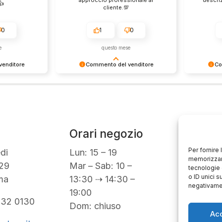
️
cliente.💯
0
1
0
e
questo mese
enditore
Commento del venditore
Co
ione così
Grazie per le tue belle parole!
Siamo cont
servire clienti
Apprezziamo il tempo che dedichi a
recensione
empo e lo
condividere la tua esperienza con
grati per c
ondividere la
noi. Siamo felici di avere clienti
Saluti, pe
i. Ci vediamo
come te. Saluti, personale del
negozio.
Orari negozio
Servizi
Per fornire
Easy R
di
Lun: 15 – 19
memorizzare
30gg0ri
29
Mar – Sab: 10 –
tecnologie 
Servizi 
o ID unici s
ma
13:30 ⇢ 14:30 –
negativamen
Valutaz
19:00
932 0130
Dom: chiuso
Ac