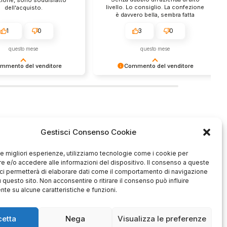
livello. Lo consiglio. La confezione
dell'acquisto.
è davvero bella, sembra fatta
apposta per me.
1
0
3
0
questo mese
questo mese
mmento del venditore
Commento del venditore
enti della tua bella
Ci rende molto felici vedere la tua
 e della fiducia. Siamo
fantastica recensione! Lavoriamo
lienti fantastici come te.
sodo per soddisfare le esigenze di
rsonale del negozio.
clienti come te, e siamo contenti di
esserci riusciti. Speriamo che
tornerai da noi :) Saluti
Gestisci Consenso Cookie
Azienda
 le migliori esperienze, utilizziamo tecnologie come i cookie per
ide
Contatti
 e/o accedere alle informazioni del dispositivo. Il consenso a queste
schi
Privacy policy
ci permetterà di elaborare dati come il comportamento di navigazione
Officina
Termini e
u questo sito. Non acconsentire o ritirare il consenso può influire
te su alcune caratteristiche e funzioni.
ione usato
condizioni
cetta
Nega
Visualizza le preferenze