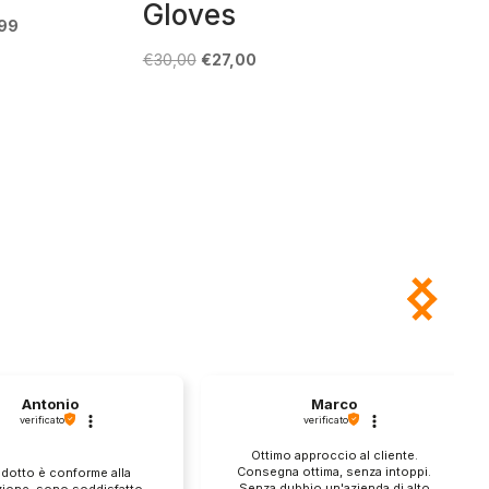
Gloves
Il
99
zo
prezzo
Il
Il
€
30,00
€
27,00
ale
attuale
prezzo
prezzo
è:
originale
attuale
9.
€44,99.
era:
è:
€30,00.
€27,00.
Antonio
Marco
verificato
verificato
Ottimo approccio al cliente.
Consegna ottima, senza intoppi.
odotto è conforme alla
Senza dubbio un'azienda di alto
zione, sono soddisfatto