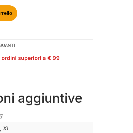
rrello
GUANTI
 ordini superiori a € 99
oni aggiuntive
g
S, XL