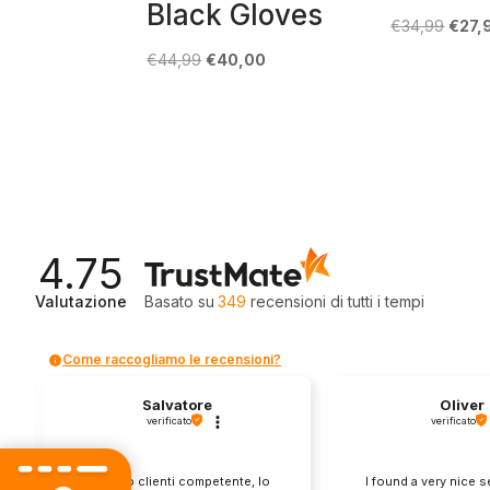
Black Gloves
Il
€
34,99
€
27,
prez
Il
Il
€
44,99
€
40,00
origin
prezzo
prezzo
era:
originale
attuale
€34,9
era:
è:
€44,99.
€40,00.
4.75
Valutazione
Basato su
349
recensioni
di tutti i tempi
Come raccogliamo le recensioni?
Salvatore
Oliver
verificato
verificato
Servizio clienti competente, lo
I found a very nice 