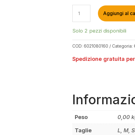
LEATT
Aggiungi al ca
MTB
3.0
LITE
Solo 2 pezzi disponibili
BLACK
GLOVES
COD:
6021080160
Categoria:
QUANTITÀ
Spedizione gratuita per
Informazi
Peso
0,00 k
Taglie
L, M, 