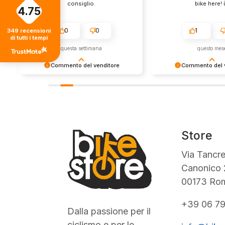
consiglio.
bike here! 
4.75
0
0
1
349
recensioni
di tutti i tempi
questa settimana
questo mes
Commento del venditore
Commento del v
Grazie per le tue belle parole! Siamo
Grazie per una recens
lieti che l'acquisto sia andato liscio,
positiva - è un piacere 
e che possiamo fornire il servizio
così! Apprezziamo il t
giusto a clienti così fantastici. Grazie
sforzo che metti nel c
ancora!
tua esperienza con no
in giro!
Store
Via Tancre
Canonico 
00173 Ro
+39 06 7
Dalla passione per il
ciclismo e per le