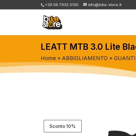
+39 06 7932 0130
info@bike-store.it
LEATT MTB 3.0 Lite Bla
Home
»
ABBIGLIAMENTO
»
GUANTI
Sconto 10%