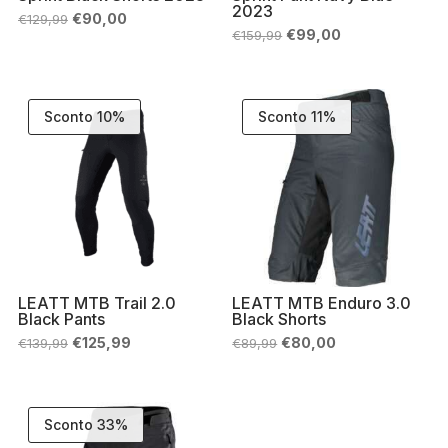
2023
Il
Il
€
90,00
€
129,99
prezzo
prezzo
Il
Il
€
99,00
€
159,99
originale
attuale
prezzo
prezzo
era:
è:
originale
attuale
€129,99.
€90,00.
era:
è:
€159,99.
€99,00.
Sconto 10%
Sconto 11%
LEATT MTB Trail 2.0
LEATT MTB Enduro 3.0
Black Pants
Black Shorts
Il
Il
Il
Il
€
125,99
€
80,00
€
139,99
€
89,99
prezzo
prezzo
prezzo
prezzo
originale
attuale
originale
attuale
era:
è:
era:
è:
€139,99.
€125,99.
€89,99.
€80,00.
Sconto 33%