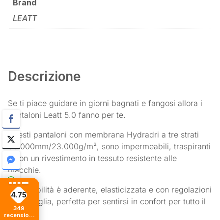
Brand
LEATT
Descrizione
Se ti piace guidare in giorni bagnati e fangosi allora i
pantaloni Leatt 5.0 fanno per te.
Questi pantaloni con membrana Hydradri a tre strati
30.000mm/23.000g/m², sono impermeabili, traspiranti
e con un rivestimento in tessuto resistente alle
macchie.
La vestibilità è aderente, elasticizzata e con regolazioni
4.75
alla caviglia, perfetta per sentirsi in confort per tutto il
349
giorno.
recensioni