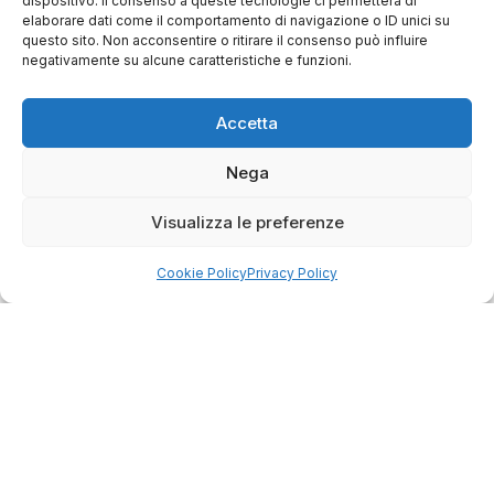
dispositivo. Il consenso a queste tecnologie ci permetterà di
Servizio clienti competente, lo consiglio.
elaborare dati come il comportamento di navigazione o ID unici su
questo sito. Non acconsentire o ritirare il consenso può influire
negativamente su alcune caratteristiche e funzioni.
0
0
Accetta
questa settimana
Nega
Commento del venditore
Grazie per le tue belle parole! Siamo lieti che
Visualizza le preferenze
l'acquisto sia andato liscio, e che possiamo
raccolte e verificate da
fornire il servizio giusto a clienti così fantastici.
Cookie Policy
Privacy Policy
Grazie ancora!