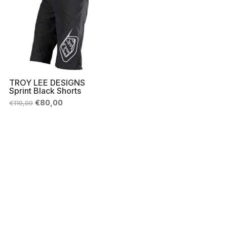
TROY LEE DESIGNS
Sprint Black Shorts
Il
Il
€
80,00
€
119,99
prezzo
prezzo
originale
attuale
era:
è:
€119,99.
€80,00.