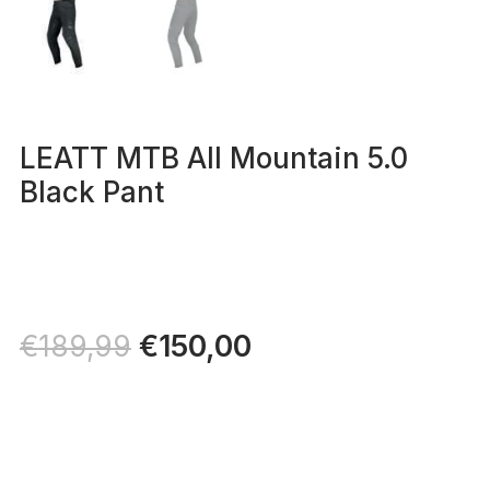
LEATT MTB All Mountain 5.0
Black Pant
Il
€
150,00
Il
€
189,99
prezzo
prezzo
originale
attuale
era:
è:
€189,99.
€150,00.