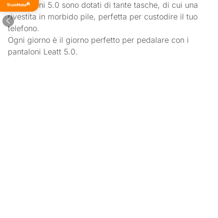
di tutti i
I pantaloni 5.0 sono dotati di tante tasche, di cui una
tempi
rivestita in morbido pile, perfetta per custodire il tuo
telefono.
Ogni giorno è il giorno perfetto per pedalare con i
pantaloni Leatt 5.0.