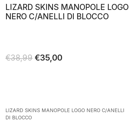
LIZARD SKINS MANOPOLE LOGO
NERO C/ANELLI DI BLOCCO
Il
€
35,00
Il
€
38,99
prezzo
prezzo
originale
attuale
era:
è:
€38,99.
€35,00.
LIZARD SKINS MANOPOLE LOGO NERO C/ANELLI
DI BLOCCO