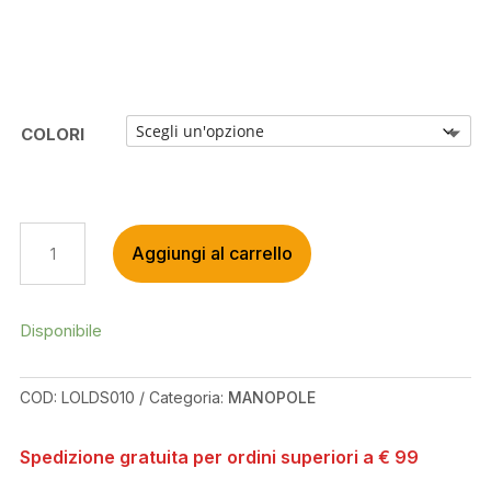
COLORI
LIZARD
Aggiungi al carrello
SKINS
MANOPOLE
LOGO
NERO
Disponibile
C/ANELLI
DI
COD:
LOLDS010
Categoria:
MANOPOLE
BLOCCO
QUANTITÀ
Spedizione gratuita per ordini superiori a € 99