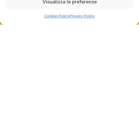
Grazie ancora!
Visualizza le preferenze
Cookie Policy
Privacy Policy
Dalla passione per il ciclismo e per le biciclette nasce il
team Bike-Store
Store
Via Tancredi Canonico 29
00173 Roma