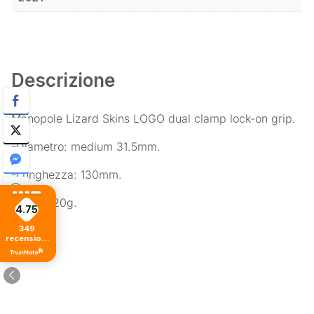
Descrizione
Manopole Lizard Skins LOGO dual clamp lock-on grip.
-Diametro: medium 31.5mm.
-Lunghezza: 130mm.
-peso: 120g.
4.75
349
recensioni
di tutti i
tempi