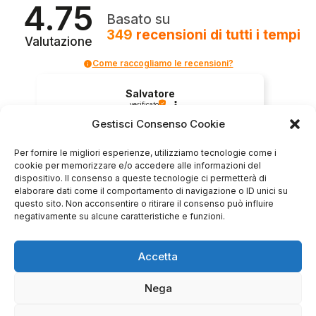
4.75
Basato su
349
recensioni
di tutti i tempi
Valutazione
Come raccogliamo le recensioni?
Salvatore
verificato
Gestisci Consenso Cookie
Per fornire le migliori esperienze, utilizziamo tecnologie come i
Servizio clienti competente, lo consiglio.
cookie per memorizzare e/o accedere alle informazioni del
dispositivo. Il consenso a queste tecnologie ci permetterà di
elaborare dati come il comportamento di navigazione o ID unici su
0
0
questo sito. Non acconsentire o ritirare il consenso può influire
negativamente su alcune caratteristiche e funzioni.
questa settimana
Accetta
Commento del venditore
Grazie per le tue belle parole! Siamo lieti che
Nega
l'acquisto sia andato liscio, e che possiamo
raccolte e verificate da
fornire il servizio giusto a clienti così fantastici.