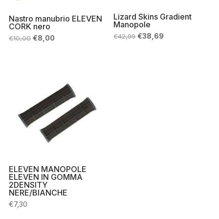
Lizard Skins Gradient
Nastro manubrio ELEVEN
Manopole
CORK nero
Il
Il
€
38,69
€
42,99
Il
Il
€
8,00
€
10,00
prezzo
prezzo
prezzo
prezzo
originale
attuale
originale
attuale
era:
è:
era:
è:
€42,99.
€38,69.
€10,00.
€8,00.
ELEVEN MANOPOLE
ELEVEN IN GOMMA
2DENSITY
NERE/BIANCHE
€
7,30