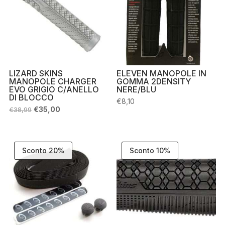
LIZARD SKINS
ELEVEN MANOPOLE IN
MANOPOLE CHARGER
GOMMA 2DENSITY
EVO GRIGIO C/ANELLO
NERE/BLU
DI BLOCCO
€
8,10
Il
Il
€
35,00
€
38,99
prezzo
prezzo
originale
attuale
era:
è:
€38,99.
€35,00.
Sconto 20%
Sconto 10%