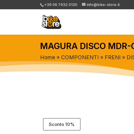
+39 06 7932 0130
info@bike-store.it
MAGURA DISCO MDR-
Home
»
COMPONENTI
»
FRENI
»
DI
Sconto 10%