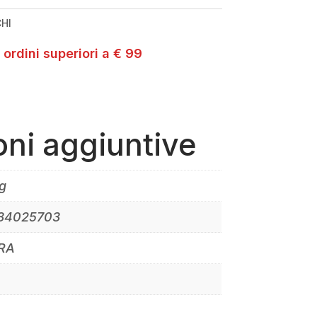
CHI
 ordini superiori a € 99
oni aggiuntive
g
84025703
RA