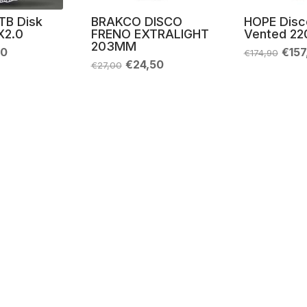
TB Disk
BRAKCO DISCO
HOPE Disc
X2.0
FRENO EXTRALIGHT
Vented 22
203MM
Il
Il
40
€
157
€
174,90
zo
prezzo
prez
Il
Il
€
24,50
€
27,00
nale
attuale
origi
prezzo
prezzo
è:
era:
originale
attuale
0.
€91,40.
€174
era:
è:
€27,00.
€24,50.