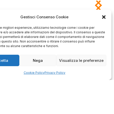
Gestisci Consenso Cookie
 le migliori esperienze, utilizziamo tecnologie come i cookie per
Antonio
Marco
 e/o accedere alle informazioni del dispositivo. Il consenso a queste
verificato
verificato
ci permetterà di elaborare dati come il comportamento di navigazione
u questo sito. Non acconsentire o ritirare il consenso può influire
Ottimo approccio al cliente.
Consegna ottima, senza intoppi.
odotto è conforme alla
te su alcune caratteristiche e funzioni.
Senza dubbio un'azienda di alto
zione, sono soddisfatto
livello. Lo consiglio. La confezione
dell'acquisto.
è davvero bella, sembra fatta
cetta
Nega
Visualizza le preferenze
apposta per me.
1
0
3
0
Cookie Policy
Privacy Policy
questo mese
questo mese
mmento del venditore
Commento del venditore
enti della tua bella
Ci rende molto felici vedere la tua
 e della fiducia. Siamo
fantastica recensione! Lavoriamo
lienti fantastici come te.
sodo per soddisfare le esigenze di
rsonale del negozio.
clienti come te, e siamo contenti di
esserci riusciti. Speriamo che
tornerai da noi :) Saluti