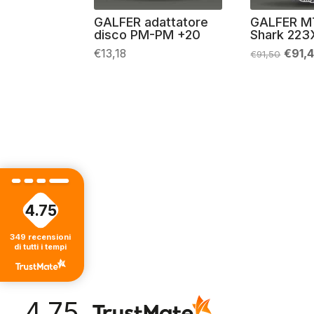
GALFER adattatore
GALFER M
disco PM-PM +20
Shark 223
Il
€
13,18
€
91,
€
91,50
prez
origi
era:
€91,5
4.75
349
recensioni
di tutti i tempi
4.75