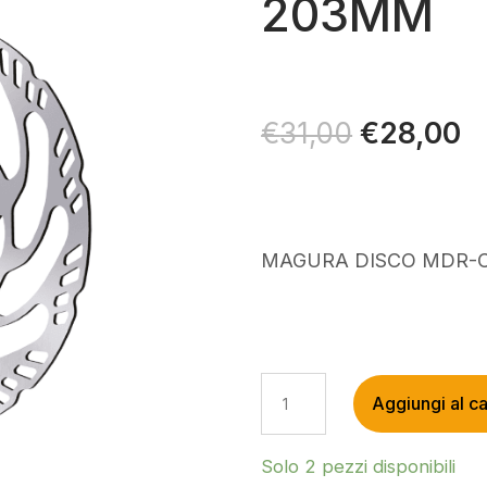
203MM
Il
€
28,00
Il
€
31,00
prezzo
p
originale
at
era:
è:
€31,00.
€
MAGURA DISCO MDR-
MAGURA
Aggiungi al ca
DISCO
MDR-
C
Solo 2 pezzi disponibili
203MM