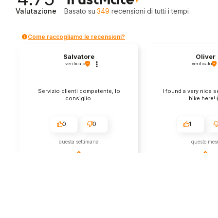
Valutazione
Basato su
349
recensioni
di tutti i tempi
Come raccogliamo le recensioni?
Salvatore
Oliver
verificato
verificato
Servizio clienti competente, lo
I found a very nice 
consiglio.
bike here! 
0
0
1
questa settimana
questo mes
Commento del venditore
Commento del v
Grazie per le tue belle parole! Siamo
Grazie per una recens
lieti che l'acquisto sia andato liscio,
positiva - è un piacere 
e che possiamo fornire il servizio
così! Apprezziamo il t
giusto a clienti così fantastici. Grazie
sforzo che metti nel c
ancora!
tua esperienza con no
in giro!