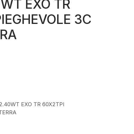
0WT EXO TR
PIEGHEVOLE 3C
RA
rezzo
ttuale
:
63,00.
2.40WT EXO TR 60X2TPI
TERRA