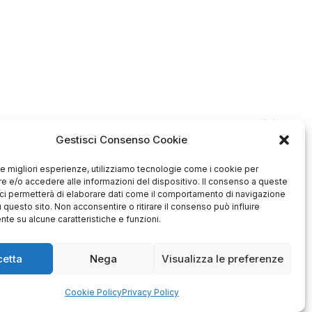
Gestisci Consenso Cookie
 le migliori esperienze, utilizziamo tecnologie come i cookie per
 e/o accedere alle informazioni del dispositivo. Il consenso a queste
ci permetterà di elaborare dati come il comportamento di navigazione
Antonio
Marco
u questo sito. Non acconsentire o ritirare il consenso può influire
verificato
verificato
te su alcune caratteristiche e funzioni.
Ottimo approccio al cliente.
Consegna ottima, senza intoppi.
odotto è conforme alla
Senza dubbio un'azienda di alto
zione, sono soddisfatto
cetta
Nega
Visualizza le preferenze
livello. Lo consiglio. La confezione
dell'acquisto.
è davvero bella, sembra fatta
apposta per me.
Cookie Policy
Privacy Policy
1
0
3
0