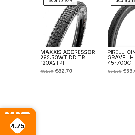
Sconto 10%
Sconto 1
MAXXIS AGGRESSOR
PIRELLI C
292.50WT DD TR
GRAVEL H
120X2TPI
45-700C
Il
Il
Il
€
82,70
€
58
€
91,90
€
64,90
prezzo
prezzo
prez
originale
attuale
origi
era:
è:
era:
€91,90.
€82,70.
€64,
4.75