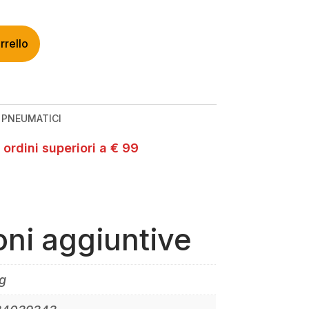
rrello
:
PNEUMATICI
 ordini superiori a € 99
oni aggiuntive
g