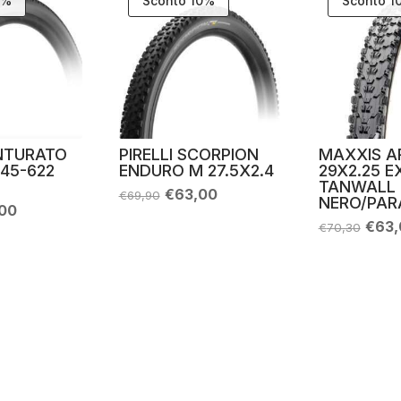
1%
Sconto 10%
Sconto 1
INTURATO
PIRELLI SCORPION
MAXXIS A
 45-622
ENDURO M 27.5X2.4
29X2.25 E
TANWALL
Il
Il
€
63,00
€
69,90
NERO/PARA
prezzo
prezzo
Il
,00
originale
attuale
zo
prezzo
Il
€
63,
€
70,30
era:
è:
nale
attuale
prez
€69,90.
€63,00.
è:
origi
90.
€58,00.
era:
€70,