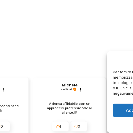
Per fornire
memorizzare
tecnologie 
Michele
o ID unici s
verificato
negativamen
Azienda affidabile con un
Il pr
second hand
approccio professionale al
descri
Ac
️
cliente.💯
0
1
0