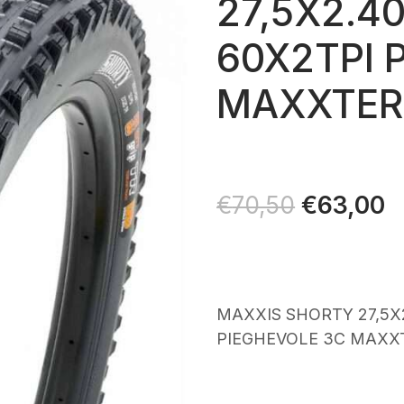
27,5X2.4
60X2TPI 
MAXXTER
Il
€
63,00
Il
€
70,50
prezzo
p
originale
a
era:
è
€70,50.
€
MAXXIS SHORTY 27,5X
PIEGHEVOLE 3C MAXX