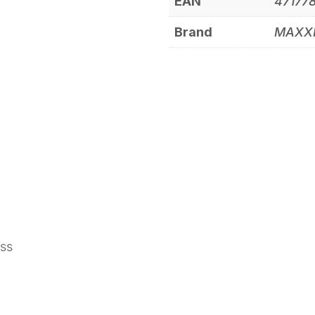
EAN
47177
Brand
MAXX
ess