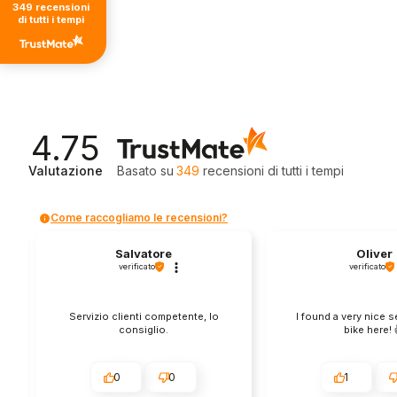
349
recensioni
di tutti i tempi
4.75
Valutazione
Basato su
349
recensioni
di tutti i tempi
Come raccogliamo le recensioni?
Salvatore
Oliver
verificato
verificato
Servizio clienti competente, lo
I found a very nice 
consiglio.
bike here! 
0
0
1