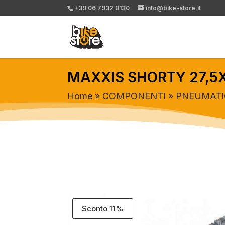
+39 06 7932 0130
info@bike-store.it
MAXXIS SHORTY 27,5
Home
»
COMPONENTI
»
PNEUMATI
Sconto 11%