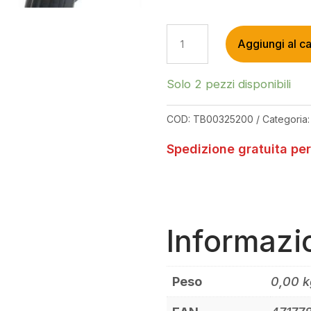
MAXXIS
Aggiungi al ca
SHORTY
27,5X2.40WT
EXO
Solo 2 pezzi disponibili
TR
60X2TPI
COD:
TB00325200
Categoria
PIEGHEVOLE
3C
Spedizione gratuita per
MAXXTERRA
QUANTITÀ
Informazi
Peso
0,00 k