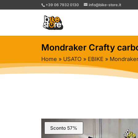
+39 06 7932 0130
info@bike-store.it
Mondraker Crafty carb
Home
»
USATO
»
EBIKE
» Mondraker
Sconto 57%