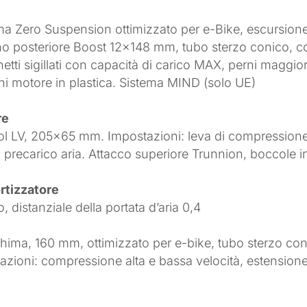
stema Zero Suspension ottimizzato per e-Bike, escursi
perno posteriore Boost 12×148 mm, tubo sterzo conico,
tti sigillati con capacità di carico MAX, perni maggior
hi motore in plastica. Sistema MIND (solo UE)
re
l LV, 205×65 mm. Impostazioni: leva di compressione
, precarico aria. Attacco superiore Trunnion, boccole 
tizzatore
distanziale della portata d’aria 0,4
hima, 160 mm, ottimizzato per e-bike, tubo sterzo con
ni: compressione alta e bassa velocità, estensione a