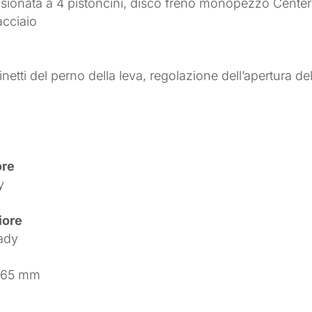
onata a 4 pistoncini, disco freno monopezzo Centerli
acciaio
ti del perno della leva, regolazione dell’apertura dell
ore
y
iore
ady
 165 mm