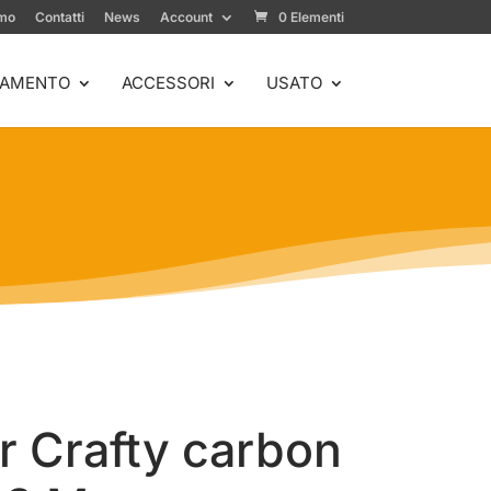
amo
Contatti
News
Account
0 Elementi
IAMENTO
ACCESSORI
USATO
 Crafty carbon