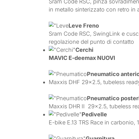
Sram Code RSC, pinza sovradimensi
in metallo sinterizzato con retro in 
Leve Freno
Sram Code RSC, SwingLink e cuscinet
regolazione del punto di contatto
Cerchi
MAVIC E-deemax NUOVI
Pneumatico anteri
Maxxis DHF 29×2.5, tubeless read
Pneumatico poster
Maxxis DHR II 29×2.5, tubeless re
Pedivelle
E-bike E.13 TRS Race in carbonio,
Guarnitura