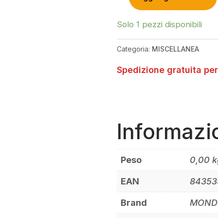
MONDRAKER
SUPPORTO
MANUBRIO
Solo 1 pezzi disponibili
PER
DISPLAY
Categoria:
MISCELLANEA
BOSCH
KIOX
Spedizione gratuita per
31,8MM
QUANTITÀ
Informazi
Peso
0,00 k
EAN
84353
Brand
MOND