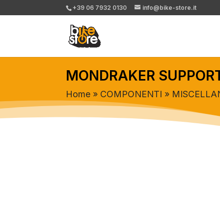
+39 06 7932 0130
info@bike-store.it
MONDRAKER SUPPORTO
Home
»
COMPONENTI
»
MISCELLA