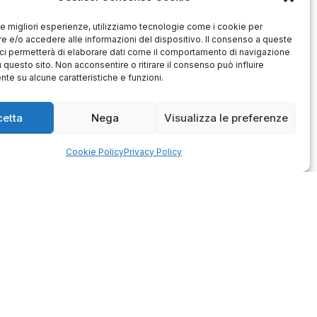
Antonio
Marco
 le migliori esperienze, utilizziamo tecnologie come i cookie per
verificato
verificato
 e/o accedere alle informazioni del dispositivo. Il consenso a queste
ci permetterà di elaborare dati come il comportamento di navigazione
Ottimo approccio al cliente.
Consegna ottima, senza intoppi.
odotto è conforme alla
u questo sito. Non acconsentire o ritirare il consenso può influire
Senza dubbio un'azienda di alto
zione, sono soddisfatto
te su alcune caratteristiche e funzioni.
livello. Lo consiglio. La confezione
dell'acquisto.
è davvero bella, sembra fatta
apposta per me.
cetta
Nega
Visualizza le preferenze
1
0
3
0
questo mese
questo mese
Cookie Policy
Privacy Policy
mmento del venditore
Commento del venditore
enti della tua bella
Ci rende molto felici vedere la tua
 e della fiducia. Siamo
fantastica recensione! Lavoriamo
lienti fantastici come te.
sodo per soddisfare le esigenze di
rsonale del negozio.
clienti come te, e siamo contenti di
esserci riusciti. Speriamo che
tornerai da noi :) Saluti
Azienda
de
Contatti
schi
Privacy policy