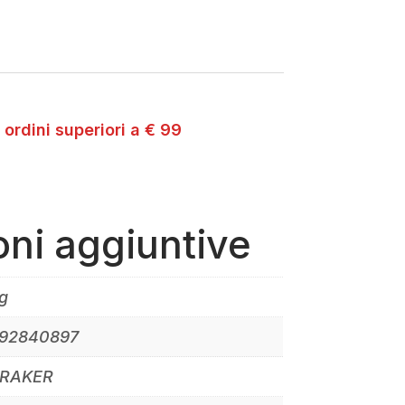
 ordini superiori a € 99
oni aggiuntive
g
92840897
RAKER