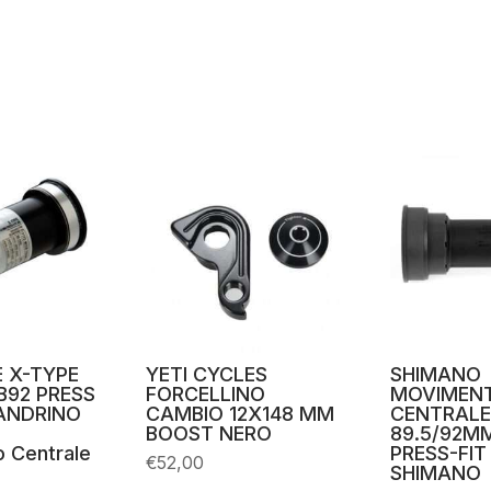
E X-TYPE
YETI CYCLES
SHIMANO
BB92 PRESS
FORCELLINO
MOVIMEN
MANDRINO
CAMBIO 12X148 MM
CENTRALE
BOOST NERO
89.5/92M
 Centrale
PRESS-FIT
€
52,00
SHIMANO