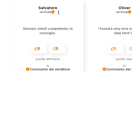
Salvatore
Oliver
verificato
verificato
Servizio clienti competente, lo
I found a very nice 
consiglio.
bike here! 
0
0
1
questa settimana
questo mes
Commento del venditore
Commento del v
Grazie per le tue belle parole! Siamo
Grazie per una recens
lieti che l'acquisto sia andato liscio,
positiva - è un piacere 
e che possiamo fornire il servizio
così! Apprezziamo il t
giusto a clienti così fantastici. Grazie
sforzo che metti nel c
ancora!
tua esperienza con no
in giro!
Store
Via Tancr
Dalla passione per il
Canonico