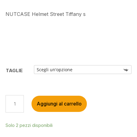
NUTCASE Helmet Street Tiffany s
TAGLIE
NUTCASE
Aggiungi al carrello
HELMET
STREET
TIFFANY
S
Solo 2 pezzi disponibili
QUANTITÀ