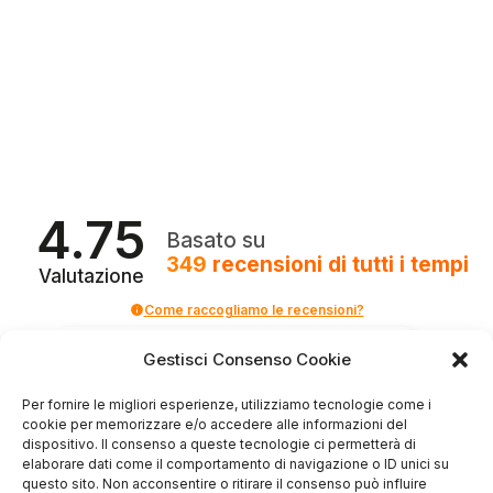
4.75
Basato su
349
recensioni
di tutti i tempi
Valutazione
Come raccogliamo le recensioni?
Salvatore
Gestisci Consenso Cookie
verificato
Per fornire le migliori esperienze, utilizziamo tecnologie come i
cookie per memorizzare e/o accedere alle informazioni del
dispositivo. Il consenso a queste tecnologie ci permetterà di
Servizio clienti competente, lo consiglio.
elaborare dati come il comportamento di navigazione o ID unici su
questo sito. Non acconsentire o ritirare il consenso può influire