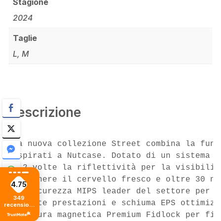
Stagione
2024
Taglie
L, M
Descrizione
La nuova collezione Street combina la funz
ispirati a Nutcase. Dotato di un sistema d
e 2 volte la riflettività per la visibilit
mantenere il cervello fresco e oltre 30 nu
4.75
di sicurezza MIPS leader del settore per l
349
ad alte prestazioni e schiuma EPS ottimizz
recensioni
di tutti i
Chiusura magnetica Premium Fidlock per fib
tempi