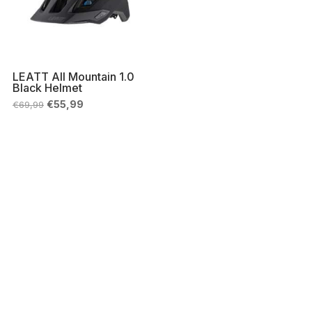
LEATT All Mountain 1.0
Black Helmet
Il
Il
€
55,99
€
69,99
prezzo
prezzo
originale
attuale
era:
è:
€69,99.
€55,99.