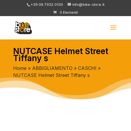
+39 06 7932 0130
info@bike-store.it
0 Elementi
NUTCASE Helmet Street
Tiffany s
Home
»
ABBIGLIAMENTO
»
CASCHI
»
NUTCASE Helmet Street Tiffany s