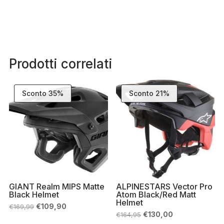
Prodotti correlati
Sconto 35%
Sconto 21%
GIANT Realm MIPS Matte
ALPINESTARS Vector Pro
Black Helmet
Atom Black/Red Matt
Helmet
Il
Il
€
109,90
€
169,99
prezzo
prezzo
Il
Il
€
130,00
€
164,95
originale
attuale
prezzo
prezzo