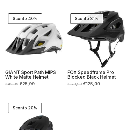
era:
è:
originale
attuale
€169,99.
€109,90.
era:
è:
€164,95.
€130,00.
Sconto 40%
Sconto 31%
GIANT Sport Path MIPS
FOX Speedframe Pro
White Matte Helmet
Blocked Black Helmet
Il
Il
Il
Il
€
25,99
€
125,00
€
42,99
€
179,99
prezzo
prezzo
prezzo
prezzo
originale
attuale
originale
attuale
era:
è:
era:
è:
€42,99.
€25,99.
€179,99.
€125,00.
Sconto 20%