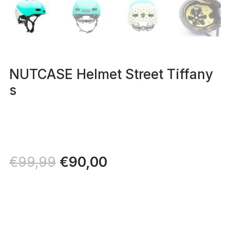
NUTCASE Helmet Street Tiffany
s
Il
€
90,00
Il
€
99,99
prezzo
prezzo
originale
attuale
era:
è:
€99,99.
€90,00.