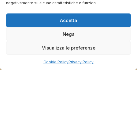
negativamente su alcune caratteristiche e funzioni.
0
0
Accetta
questa settimana
Commento del venditore
Nega
Grazie per le tue belle parole! Siamo lieti che
Visualizza le preferenze
l'acquisto sia andato liscio, e che possiamo
raccolte e verificate da
fornire il servizio giusto a clienti così fantastici.
Grazie ancora!
Cookie Policy
Privacy Policy
Dalla passione per il ciclismo e per le biciclette nasce il
team Bike-Store