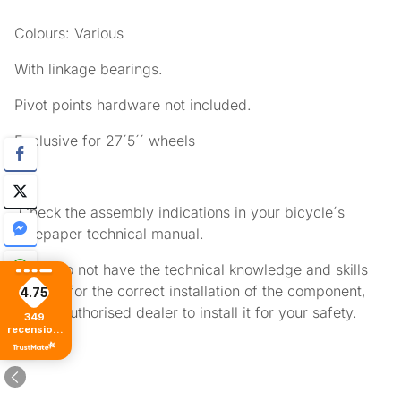
Colours: Various
With linkage bearings.
Pivot points hardware not included.
Exclusive for 27´5´´ wheels
Check the assembly indications in your bicycle´s
Bluepaper technical manual.
If you do not have the technical knowledge and skills
needed for the correct installation of the component,
4.75
ask an authorised dealer to install it for your safety.
349
recensioni
di tutti i
tempi