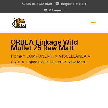
+39 06 7932 0130
info@bike-store.it
0 Elementi
ORBEA Linkage Wild
Mullet 25 Raw Matt
Home
»
COMPONENTI
»
MISCELLANEA
»
ORBEA Linkage Wild Mullet 25 Raw Matt