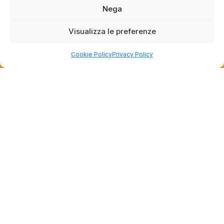
Nega
Grazie per le tue belle parole! Siamo lieti che
l'acquisto sia andato liscio, e che possiamo
raccolte e verificate da
fornire il servizio giusto a clienti così fantastici.
Visualizza le preferenze
Grazie ancora!
Cookie Policy
Privacy Policy
Dalla passione per il ciclismo e per le biciclette nasce il
team Bike-Store
Store