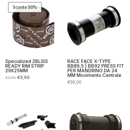
Sconto 50%
Specialized 2BLISS
RACE FACE X-TYPE
READY RIM STRIP
BB89,5 | BB92 PRESS FIT
29X25MM
PER MANDRINO DA 24
MM Movimento Centrale
Il
Il
€
3,50
€
7,00
prezzo
prezzo
€
56,00
originale
attuale
era:
è:
€7,00.
€3,50.