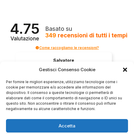
4.75
Basato su
349
recensioni
di tutti i tempi
Valutazione
Come raccogliamo le recensioni?
Salvatore
verificato
Gestisci Consenso Cookie
Per fornire le migliori esperienze, utilizziamo tecnologie come i
Servizio clienti competente, lo consiglio.
cookie per memorizzare e/o accedere alle informazioni del
dispositivo. Il consenso a queste tecnologie ci permetterà di
elaborare dati come il comportamento di navigazione o ID unici su
questo sito. Non acconsentire o ritirare il consenso può influire
0
0
negativamente su alcune caratteristiche e funzioni.
questa settimana
Accetta
Commento del venditore