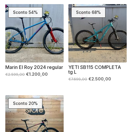
€7.699,00.
€2.399,00.
era:
è:
€2.999,00.
€1.150,00.
Sconto 54%
Sconto 68%
Marin El Roy 2024 regular
YETI SB115 COMPLETA
tg L
Il
Il
€
1.200,00
€
2.599,00
prezzo
prezzo
Il
Il
€
2.500,00
€
7.699,00
originale
attuale
prezzo
prezzo
era:
è:
originale
attuale
€2.599,00.
€1.200,00.
era:
è:
€7.699,00.
€2.500,00
Sconto 20%