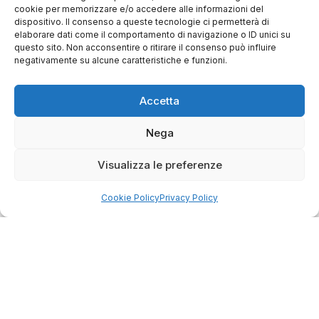
cookie per memorizzare e/o accedere alle informazioni del
dispositivo. Il consenso a queste tecnologie ci permetterà di
elaborare dati come il comportamento di navigazione o ID unici su
questo sito. Non acconsentire o ritirare il consenso può influire
negativamente su alcune caratteristiche e funzioni.
Accetta
Nega
Visualizza le preferenze
Cookie Policy
Privacy Policy
4.75
Basato su
349
recensioni
di tutti i tempi
Valutazione
Come raccogliamo le recensioni?