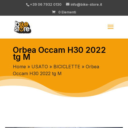
+39 06 7932 0130
info@bike-store.it
0 Elementi
Orbea Occam H30 2022
tg M
Home
»
USATO
»
BICICLETTE
» Orbea
Occam H30 2022 tg M