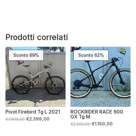
Prodotti correlati
Sconto 69%
Sconto 62%
Pivot Firebird Tg L 2021
ROCKRIDER RACE 900
GX Tg M
Il
Il
€
2.399,00
€
7.699,00
prezzo
prezzo
Il
Il
€
1.150,00
€
2.999,00
originale
attuale
prezzo
prezzo
era:
è:
originale
attuale