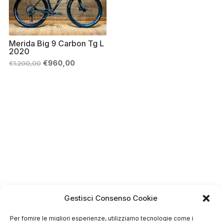
Merida Big 9 Carbon Tg L
2020
Il
Il
€
960,00
€
1.200,00
prezzo
prezzo
originale
attuale
era:
è:
€1.200,00.
€960,00.
Gestisci Consenso Cookie
Per fornire le migliori esperienze, utilizziamo tecnologie come i