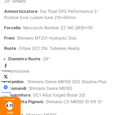
29" wheels
Ammortizzatore
: Fox Float DPS Performance 3-
Position Evol custom tune 210x50mm
Forcella
: Marzocchi Bomber Z2 140 QR15x110
Freni
: Shimano MT201 Hydraulic Disc
Ruote
: Orbea OC1 29c Tubeless Ready
Diametro Ruote
: 29"
Trasmissione:
Cambio
: Shimano Deore M6100 SGS Shadow Plus
Comandi
: Shimano Deore M6100
Guarnitura
: OC1 Alloy forged Boost 32t
Cassetta Pignoni
: Shimano CS-M6100 10-51t 12-
4.75
Speed
349