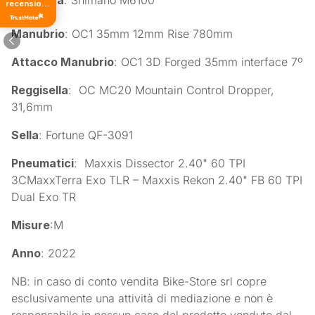
Catena
: Shimano M6100
recensioni
di tutti i
tempi
Manubrio
: OC1 35mm 12mm Rise 780mm
Attacco Manubrio
: OC1 3D Forged 35mm interface 7º
Reggisella
: OC MC20 Mountain Control Dropper,
31,6mm
Sella
: Fortune QF-3091
Pneumatici
: Maxxis Dissector 2.40" 60 TPI
3CMaxxTerra Exo TLR – Maxxis Rekon 2.40" FB 60 TPI
Dual Exo TR
Misure
:M
Anno
: 2022
NB: in caso di conto vendita Bike-Store srl copre
esclusivamente una attività di mediazione e non è