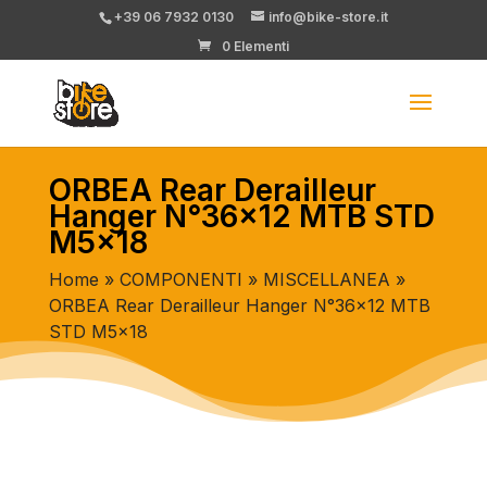
+39 06 7932 0130
info@bike-store.it
0 Elementi
ORBEA Rear Derailleur
Hanger N°36×12 MTB STD
M5x18
Home
»
COMPONENTI
»
MISCELLANEA
»
ORBEA Rear Derailleur Hanger N°36×12 MTB
STD M5x18