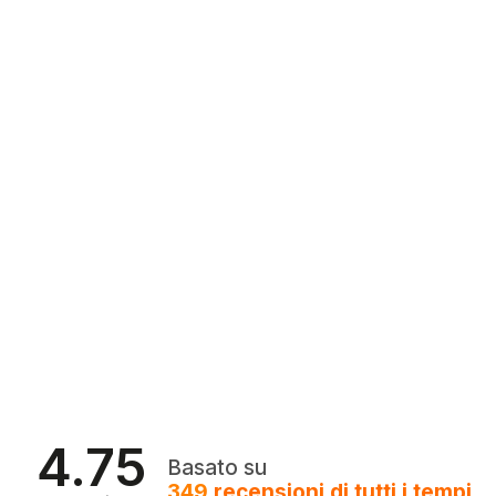
4.75
Basato su
349
recensioni
di tutti i tempi