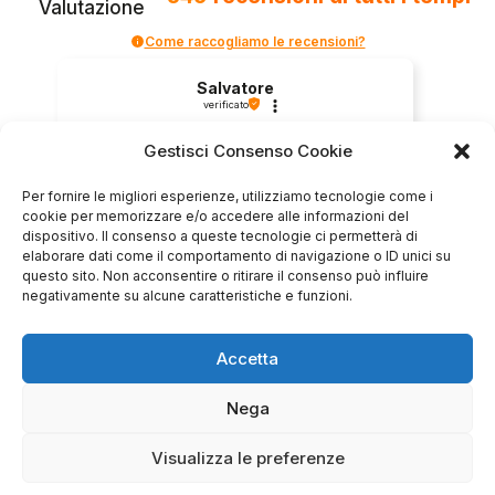
Valutazione
Come raccogliamo le recensioni?
Salvatore
verificato
Gestisci Consenso Cookie
Servizio clienti competente, lo consiglio.
Per fornire le migliori esperienze, utilizziamo tecnologie come i
cookie per memorizzare e/o accedere alle informazioni del
dispositivo. Il consenso a queste tecnologie ci permetterà di
elaborare dati come il comportamento di navigazione o ID unici su
0
0
questo sito. Non acconsentire o ritirare il consenso può influire
negativamente su alcune caratteristiche e funzioni.
questa settimana
Commento del venditore
Accetta
Grazie per le tue belle parole! Siamo lieti che
l'acquisto sia andato liscio, e che possiamo
Nega
raccolte e verificate da
fornire il servizio giusto a clienti così fantastici.
Grazie ancora!
Visualizza le preferenze