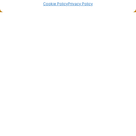
Cookie Policy
Privacy Policy
Dalla passione per il ciclismo e per le biciclette nasce il
team Bike-Store
Store
Via Tancredi Canonico 29
00173 Roma
+39 06 7932 0130