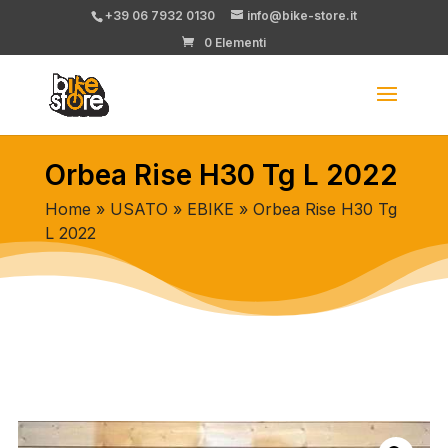
+39 06 7932 0130
info@bike-store.it
0 Elementi
Orbea Rise H30 Tg L 2022
Home
»
USATO
»
EBIKE
» Orbea Rise H30 Tg
L 2022