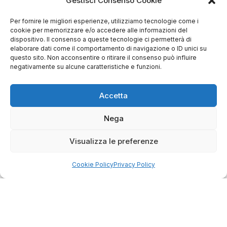
Gestisci Consenso Cookie
Per fornire le migliori esperienze, utilizziamo tecnologie come i
cookie per memorizzare e/o accedere alle informazioni del
dispositivo. Il consenso a queste tecnologie ci permetterà di
elaborare dati come il comportamento di navigazione o ID unici su
questo sito. Non acconsentire o ritirare il consenso può influire
negativamente su alcune caratteristiche e funzioni.
4.75
Basato su
349
recensioni
di tutti i tempi
Accetta
Valutazione
Come raccogliamo le recensioni?
Nega
Salvatore
Visualizza le preferenze
verificato
Cookie Policy
Privacy Policy
Servizio clienti competente, lo consiglio.
0
0