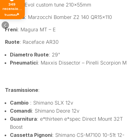
Position Evol custom tune 210x55mm
349
recensioni
di tutti i
Forcella
: Marzocchi Bomber Z2 140 QR15x110
tempi
Freni
: Magura MT – E
Ruote
: Raceface AR30
Diametro Ruote
: 29"
Pneumatici
: Maxxis Dissector – Pirelli Scorpion M
Trasmissione
:
Cambio
: Shimano SLX 12v
Comandi
: Shimano Deore 12v
Guarnitura
: e*thirteen e*spec Direct Mount 32T
Boost
Cassetta Pignoni
: Shimano CS-M7100 10-51t 12-