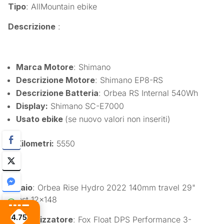
Tipo
: AllMountain ebike
Descrizione
:
Marca Motore
: Shimano
Descrizione Motore
: Shimano EP8-RS
Descrizione Batteria
: Orbea RS Internal 540Wh
Display:
Shimano SC-E7000
Usato ebike
(se nuovo valori non inseriti)
Kilometri:
5550
Telaio
: Orbea Rise Hydro 2022 140mm travel 29"
Boost 12×148
4.75
Ammortizzatore
: Fox Float DPS Performance 3-