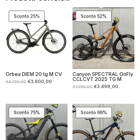
Sconto 25%
Sconto 52%
Orbea DIEM 20 tg M CV
Canyon SPECTRAL OnFly
CCLCVT 2025 TG M
Il
Il
€
3.600,00
€
4.799,00
prezzo
prezzo
Il
Il
€
3.499,00
€
7.299,00
originale
attuale
prezzo
prezzo
era:
è:
originale
attuale
€4.799,00.
€3.600,00.
era:
è:
€7.299,00.
€3.499,00
Sconto 75%
Sconto 66%