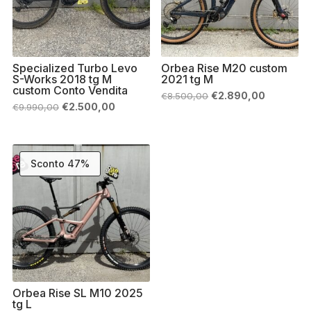
Specialized Turbo Levo
Orbea Rise M20 custom
S-Works 2018 tg M
2021 tg M
custom Conto Vendita
Il
Il
€
2.890,00
€
8.500,00
prezzo
prezzo
Il
Il
€
2.500,00
€
9.990,00
originale
attuale
prezzo
prezzo
era:
è:
originale
attuale
€8.500,00.
€2.890,0
era:
è:
€9.990,00.
€2.500,00.
Sconto 47%
Orbea Rise SL M10 2025
tg L