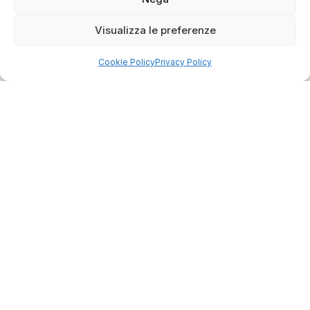
Visualizza le preferenze
4.75
Cookie Policy
Privacy Policy
Basato su
349
recensioni
di tutti i tempi
Valutazione
Come raccogliamo le recensioni?
Salvatore
verificato
Servizio clienti competente, lo consiglio.
0
0
questa settimana
Commento del venditore