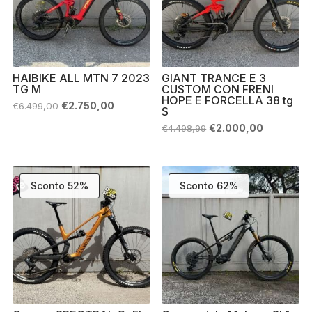
HAIBIKE ALL MTN 7 2023
GIANT TRANCE E 3
TG M
CUSTOM CON FRENI
HOPE E FORCELLA 38 tg
Il
Il
€
2.750,00
€
6.499,00
S
prezzo
prezzo
originale
attuale
Il
Il
€
2.000,00
€
4.498,99
era:
è:
prezzo
prezzo
€6.499,00.
€2.750,00.
originale
attuale
era:
è:
€4.498,99.
€2.000,00
Sconto 52%
Sconto 62%