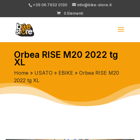
+39 06 7932 0130
info@bike-store.it
0 Elementi
Orbea RISE M20 2022 tg
XL
Home
»
USATO
»
EBIKE
» Orbea RISE M20
2022 tg XL