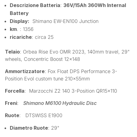
Descrizione Batteria
:
36V/15Ah 360Wh Internal
Battery
Display:
Shimano EW-EN100 Junction
km
. : 1356
ricariche
: circa 25
Telaio
: Orbea Rise Evo OMR 2023, 140mm travel, 29"
wheels, Concentric Boost 12×148
Ammortizzatore
: Fox Float DPS Performance 3-
Position Evol custom tune 210x55mm
Forcella
: Marzocchi Z2 140 3-Position QR15x110
Freni
:
Shimano M6100 Hydraulic Disc
Ruote
: DTSWISS E1900
Diametro Ruote
: 29"