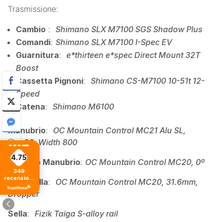
Trasmissione:
Cambio
:
Shimano SLX M7100 SGS Shadow Plus
Comandi
:
Shimano SLX M7100 I-Spec EV
Guarnitura
:
e*thirteen e*spec Direct Mount 32T
Boost
Cassetta Pignoni
:
Shimano CS-M7100 10-51t 12-
Speed
Catena
:
Shimano M6100
Manubrio
:
OC Mountain Control MC21 Alu SL,
Rise20, Width 800
4.75
Attacco Manubrio
:
OC Mountain Control MC20, 0º
349
recensioni
Reggisella
:
OC Mountain Control MC20, 31.6mm,
di tutti i
tempi
Dropper
Sella
:
Fizik Taiga S-alloy rail