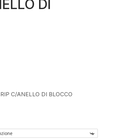
NELLO DI
rezzo
ttuale
:
35,00.
RIP C/ANELLO DI BLOCCO