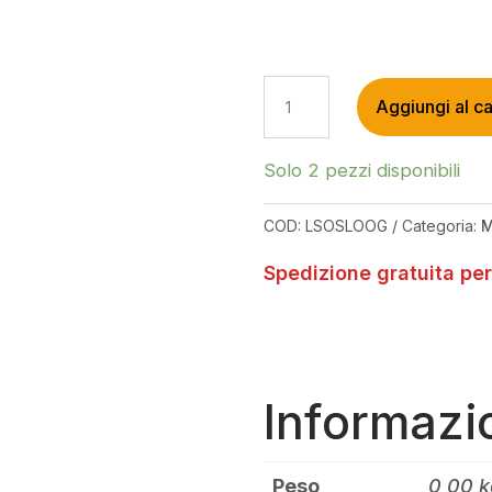
OURY
Aggiungi al ca
MANOPOLE
V2
GRIP
Solo 2 pezzi disponibili
C/ANELLO
DI
COD:
LSOSLOOG
Categoria:
BLOCCO
QUANTITÀ
Spedizione gratuita per
Informazi
Peso
0,00 k