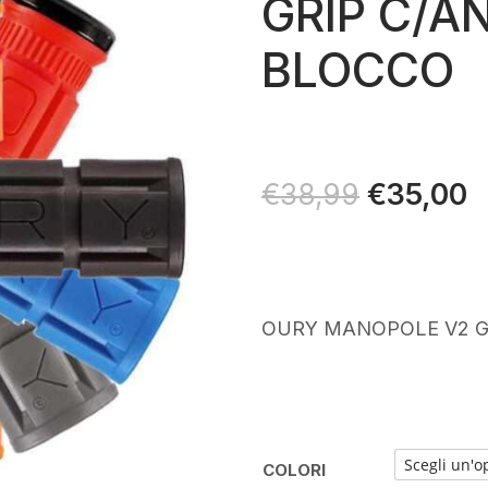
GRIP C/A
BLOCCO
Il
€
35,00
Il
€
38,99
prezzo
p
originale
a
era:
è
€38,99.
€
OURY MANOPOLE V2 G
COLORI