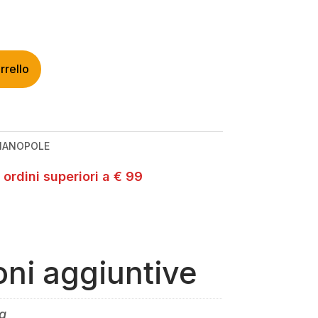
rrello
MANOPOLE
 ordini superiori a € 99
oni aggiuntive
g