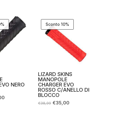
0%
Sconto 10%
LIZARD SKINS
E
MANOPOLE
EVO NERO
CHARGER EVO
ROSSO C/ANELLO DI
BLOCCO
Il
00
zo
prezzo
Il
Il
€
35,00
€
38,99
nale
attuale
prezzo
prezzo
è:
originale
attuale
99.
€35,00.
era:
è:
€38,99.
€35,00.