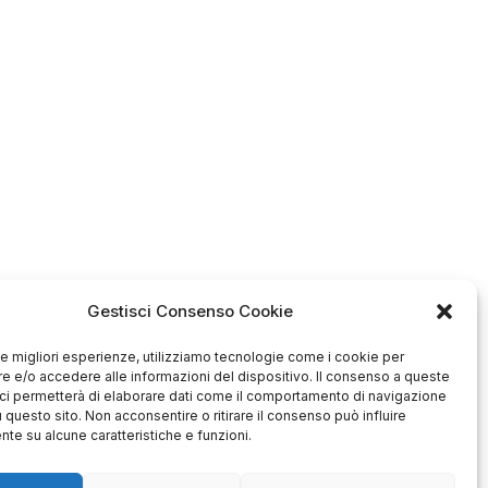
Gestisci Consenso Cookie
 le migliori esperienze, utilizziamo tecnologie come i cookie per
 e/o accedere alle informazioni del dispositivo. Il consenso a queste
ci permetterà di elaborare dati come il comportamento di navigazione
u questo sito. Non acconsentire o ritirare il consenso può influire
Antonio
Marco
te su alcune caratteristiche e funzioni.
verificato
verificato
Ottimo approccio al cliente.