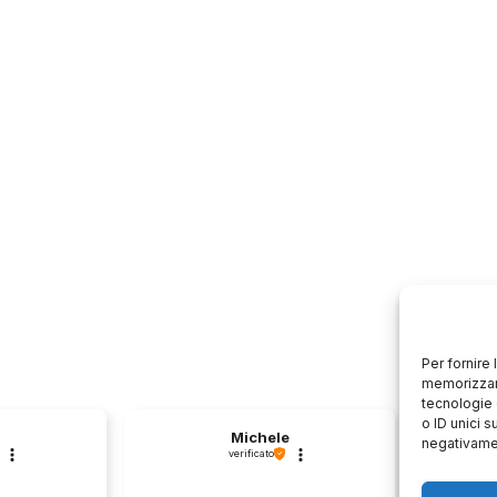
Per fornire
memorizzare
tecnologie 
o ID unici s
Michele
negativamen
verificato