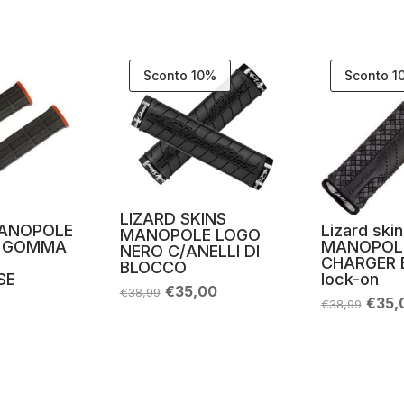
Sconto 10%
Sconto 1
LIZARD SKINS
MANOPOLE
Lizard skin
MANOPOLE LOGO
N GOMMA
MANOPOL
NERO C/ANELLI DI
CHARGER 
BLOCCO
SE
lock-on
Il
Il
€
35,00
€
38,99
Il
€
35,
prezzo
prezzo
€
38,99
prez
originale
attuale
origi
era:
è:
era:
€38,99.
€35,00.
€38,