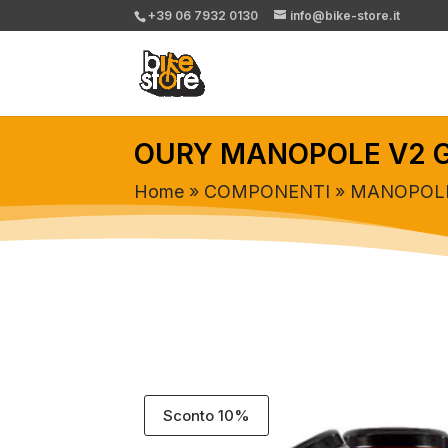
+39 06 7932 0130
info@bike-store.it
OURY MANOPOLE V2 G
Home
»
COMPONENTI
»
MANOPOL
Sconto 10%