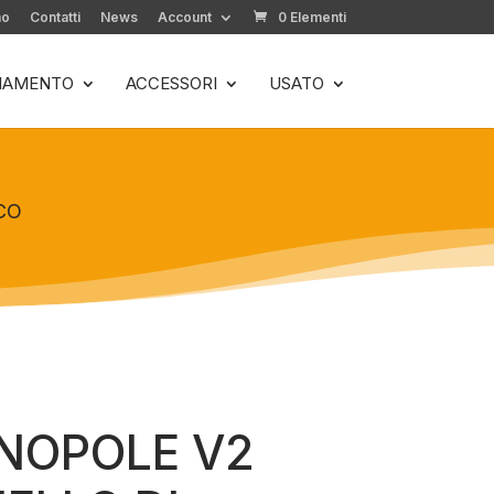
mo
Contatti
News
Account
0 Elementi
LIAMENTO
ACCESSORI
USATO
CO
NOPOLE V2