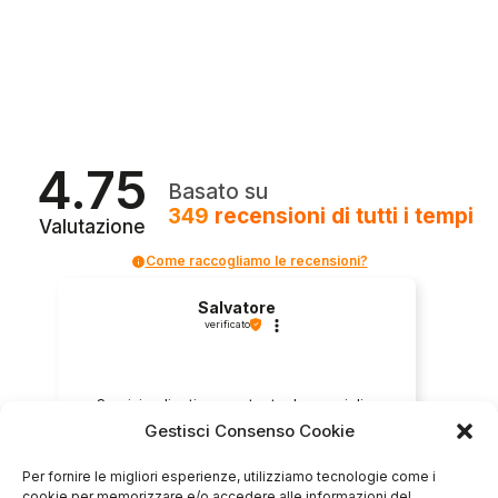
4.75
Basato su
349
recensioni
di tutti i tempi
Valutazione
Come raccogliamo le recensioni?
Salvatore
verificato
Servizio clienti competente, lo consiglio.
Gestisci Consenso Cookie
Per fornire le migliori esperienze, utilizziamo tecnologie come i
0
0
cookie per memorizzare e/o accedere alle informazioni del