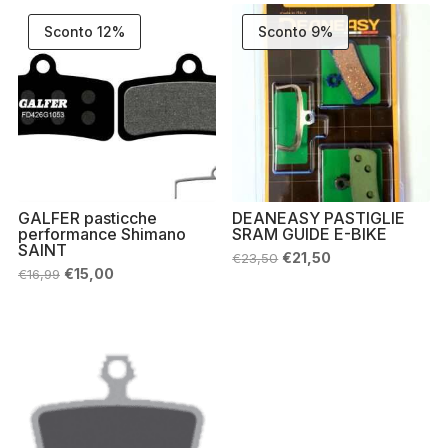
Sconto 12%
Sconto 9%
GALFER pasticche
DEANEASY PASTIGLIE
performance Shimano
SRAM GUIDE E-BIKE
SAINT
Il
Il
€
21,50
€
23,50
prezzo
prezzo
Il
Il
€
15,00
€
16,99
originale
attuale
prezzo
prezzo
era:
è:
originale
attuale
€23,50.
€21,50.
era:
è:
€16,99.
€15,00.