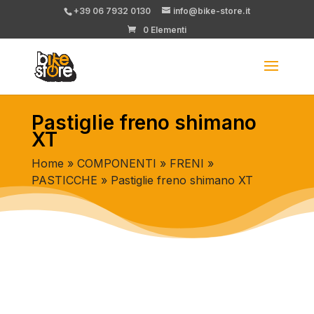
+39 06 7932 0130
info@bike-store.it
0 Elementi
Pastiglie freno shimano
XT
Home
»
COMPONENTI
»
FRENI
»
PASTICCHE
» Pastiglie freno shimano XT