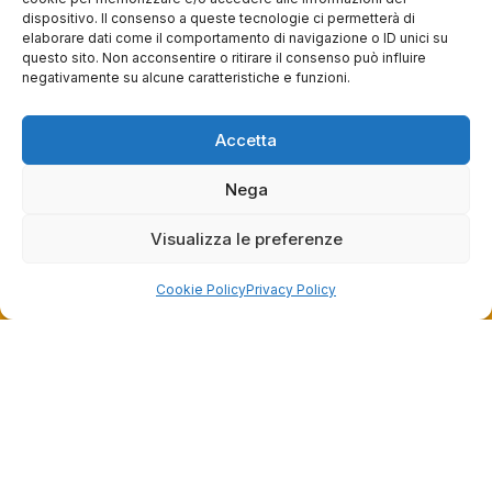
dispositivo. Il consenso a queste tecnologie ci permetterà di
questa settimana
elaborare dati come il comportamento di navigazione o ID unici su
questo sito. Non acconsentire o ritirare il consenso può influire
Commento del venditore
negativamente su alcune caratteristiche e funzioni.
Grazie per le tue belle parole! Siamo lieti che
l'acquisto sia andato liscio, e che possiamo
Accetta
raccolte e verificate da
fornire il servizio giusto a clienti così fantastici.
Grazie ancora!
Nega
Visualizza le preferenze
Cookie Policy
Privacy Policy
Dalla passione per il ciclismo e per le biciclette nasce il
team Bike-Store