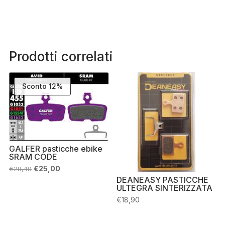
Prodotti correlati
Sconto 12%
GALFER pasticche ebike
SRAM CODE
Il
Il
€
25,00
€
28,49
prezzo
prezzo
DEANEASY PASTICCHE
originale
attuale
ULTEGRA SINTERIZZATA
era:
è:
€28,49.
€25,00.
€
18,90