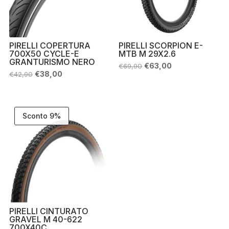
PIRELLI COPERTURA
PIRELLI SCORPION E-
700X50 CYCLE-E
MTB M 29X2.6
GRANTURISMO NERO
Il
Il
€
63,00
€
69,90
prezzo
prezzo
Il
Il
€
38,00
€
42,90
originale
attuale
prezzo
prezzo
era:
è:
originale
attuale
€69,90.
€63,00.
era:
è:
€42,90.
€38,00.
Sconto 9%
PIRELLI CINTURATO
GRAVEL M 40-622
700X40C