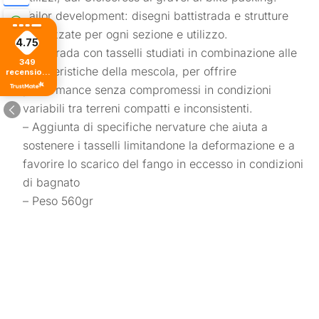
Tailor development: disegni battistrada e strutture
ottimizzate per ogni sezione e utilizzo.
4.75
Battistrada con tasselli studiati in combinazione alle
349
caratteristiche della mescola, per offrire
recensioni
di tutti i
performance senza compromessi in condizioni
tempi
variabili tra terreni compatti e inconsistenti.
– Aggiunta di specifiche nervature che aiuta a
sostenere i tasselli limitandone la deformazione e a
favorire lo scarico del fango in eccesso in condizioni
di bagnato
– Peso 560gr