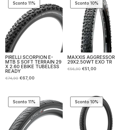
Sconto 11%
Sconto 10%
PIRELLI SCORPION E-
MAXXIS AGGRESSOR
MTB S SOFT TERRAIN 29
29X2.50WT EXO TR
X 2.60 EBIKE TUBELESS
Il
Il
€
51,00
€
56,90
READY
prezzo
prezzo
originale
attuale
Il
Il
€
67,00
€
74,90
era:
è:
prezzo
prezzo
€56,90.
€51,00.
originale
attuale
era:
è:
€74,90.
€67,00.
Sconto 11%
Sconto 10%