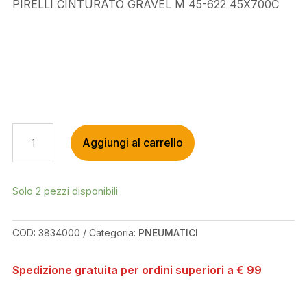
PIRELLI CINTURATO GRAVEL M 45-622 45X700C
PIRELLI
Aggiungi al carrello
CINTURATO
GRAVEL
M
45-
Solo 2 pezzi disponibili
622
45X700C
COD:
3834000
Categoria:
PNEUMATICI
QUANTITÀ
Spedizione gratuita per ordini superiori a € 99