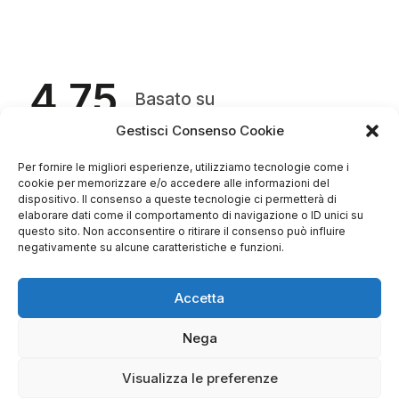
4.75
Basato su
349
recensioni
di tutti i tempi
Valutazione
Gestisci Consenso Cookie
Come raccogliamo le recensioni?
Per fornire le migliori esperienze, utilizziamo tecnologie come i
cookie per memorizzare e/o accedere alle informazioni del
Salvatore
dispositivo. Il consenso a queste tecnologie ci permetterà di
verificato
elaborare dati come il comportamento di navigazione o ID unici su
questo sito. Non acconsentire o ritirare il consenso può influire
negativamente su alcune caratteristiche e funzioni.
Servizio clienti competente, lo consiglio.
Accetta
0
0
Nega
questa settimana
Visualizza le preferenze
Commento del venditore