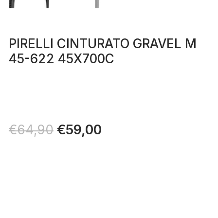
PIRELLI CINTURATO GRAVEL M
45-622 45X700C
Il
€
59,00
Il
€
64,90
prezzo
prezzo
originale
attuale
era:
è:
€64,90.
€59,00.