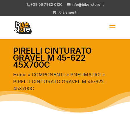
+39 06 7932 0130
info@bike-store.it
0 Elementi
PIRELLI CINTURATO
GRAVEL M 45-622
45X700C
Home
»
COMPONENTI
»
PNEUMATICI
»
PIRELLI CINTURATO GRAVEL M 45-622
45X700C