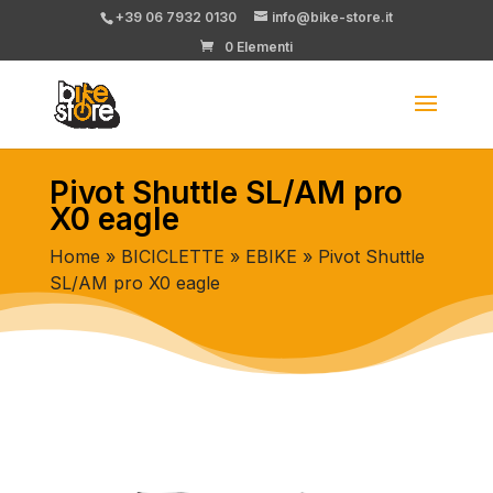
+39 06 7932 0130
info@bike-store.it
0 Elementi
Pivot Shuttle SL/AM pro
X0 eagle
Home
»
BICICLETTE
»
EBIKE
» Pivot Shuttle
SL/AM pro X0 eagle