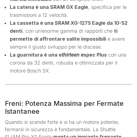
La catena è una SRAM GX Eagle
, specifica per le
trasmissioni a 12 velocità.
La cassetta è una SRAM XG-1275 Eagle da 10-52
denti
, con un’enorme gamma di rapporti che
ti
permette di affrontare salite impossibili
e avere
sempre il giusto sviluppo per le discese.
La guarnitura è una e
thirteen e
spec Plus
con una
corona da 32 denti, robusta e ottimizzata per il
motore Bosch SX.
Freni: Potenza Massima per Fermate
Istantanee
Quando si scende forte e si ha un motore potente,
fermarsi in sicurezza è fondamentale. La Shuttle
SL/AM Pro X0 Eagle
monta un impianto frenante