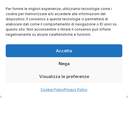
Per fornire le migliori esperienze, utilizziamo tecnologie come i
cookie per memorizzare e/o accedere alle informazioni del
dispositivo. Il consenso a queste tecnologie ci permetterà di
elaborare dati come il comportamento di navigazione o ID unici su
questo sito. Non acconsentire o ritirare il consenso può influire
negativamente su alcune caratteristiche e funzioni.
Teewing Flux One A
Teewing Turbo Force dji
Accetta
Il
Il
€
6.999,00
€
5.899,00
€
6.999,00
prezzo
prezzo
originale
attuale
Nega
era:
è:
€6.999,00.
€5.899,00
Visualizza le preferenze
Sconto 24%
Cookie Policy
Privacy Policy