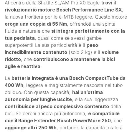
Al centro della Shuttle SL/AM Pro X0 Eagle
trovi il
rivoluzionario motore Bosch Performance Line SX
,
la nuova frontiera per le e-MTB leggere. Questo motore
eroga una coppia di 55 Nm
, offrendoti una spinta
fluida e naturale che
si integra perfettamente con la
tua pedalata
, quasi come se avessi gambe
superpotenti! La sua particolarità è il
peso
incredibilmente contenuto
(solo 2 kg) e il
volume
ridotto
, che
contribuiscono a mantenere la bici
agile e reattiva
.
La
batteria integrata è una Bosch CompactTube da
400 Wh
, leggera e magistralmente nascosta nel tubo
obliquo. Con questa capacità,
hai un’ottima
autonomia per lunghe uscite
, e la sua leggerezza
contribuisce al peso complessivo contenuto
della
bici. Se cerchi ancora più autonomia,
è compatibile
con il Range Extender Bosch PowerMore 250
, che
aggiunge altri 250 Wh
, portando la capacità totale a