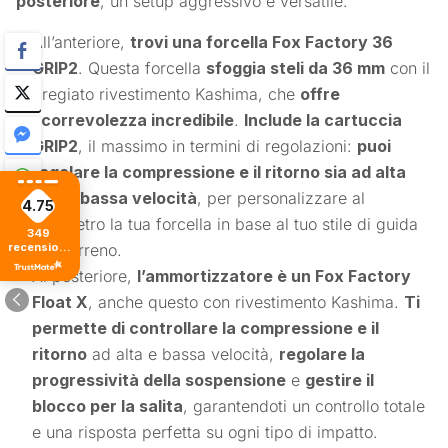
posteriore
, un setup aggressivo e versatile.
All’anteriore,
trovi una forcella Fox Factory 36
GRIP2
. Questa forcella
sfoggia steli da 36 mm
con il
pregiato rivestimento Kashima, che
offre
scorrevolezza incredibile
.
Include la cartuccia
GRIP2
, il massimo in termini di regolazioni:
puoi
regolare la compressione e il ritorno sia ad alta
che a bassa velocità
, per personalizzare al
4.75
millimetro la tua forcella in base al tuo stile di guida
349
recensioni
e al terreno.
di tutti i
Al posteriore,
l’ammortizzatore è un Fox Factory
tempi
Float X
, anche questo con rivestimento Kashima.
Ti
permette di controllare la compressione e il
ritorno
ad alta e bassa velocità,
regolare la
progressività della sospensione
e
gestire il
blocco per la salita
, garantendoti un controllo totale
e una risposta perfetta su ogni tipo di impatto.