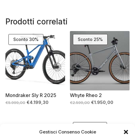
Prodotti correlati
Sconto 30%
Sconto 25%
Mondraker Sly R 2025
Whyte Rheo 2
Il
Il
Il
Il
€
4.199,30
€
1.950,00
€
5.999,00
€
2.599,00
prezzo
prezzo
prezzo
prezzo
originale
attuale
originale
attuale
era:
è:
era:
è:
€5.999,00.
€4.199,30.
€2.599,00.
€1.950,00.
Sconto 16%
Gestisci Consenso Cookie