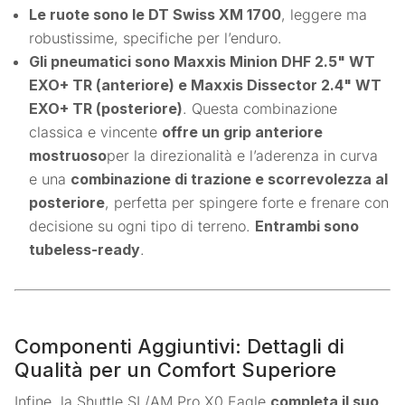
Le ruote sono le DT Swiss XM 1700
, leggere ma
robustissime, specifiche per l’enduro.
Gli pneumatici sono Maxxis Minion DHF 2.5" WT
EXO+ TR (anteriore) e Maxxis Dissector 2.4" WT
EXO+ TR (posteriore)
. Questa combinazione
classica e vincente
offre un grip anteriore
mostruoso
per la direzionalità e l’aderenza in curva
e una
combinazione di trazione e scorrevolezza al
posteriore
, perfetta per spingere forte e frenare con
decisione su ogni tipo di terreno.
Entrambi sono
tubeless-ready
.
Componenti Aggiuntivi: Dettagli di
Qualità per un Comfort Superiore
Infine, la Shuttle SL/AM Pro X0 Eagle
completa il suo