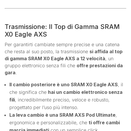
Trasmissione: Il Top di Gamma SRAM
X0 Eagle AXS
Per garantirti cambiate sempre precise e una catena
che resta al suo posto, la trasmissione
si affida al top
di gamma SRAM X0 Eagle AXS a 12 velocità
, un
gruppo elettronico senza fili che
offre prestazioni da
gara
.
Il cambio posteriore è uno SRAM X0 Eagle AXS
, il
che significa che
hai un cambio elettronico senza
fili
, incredibilmente preciso, veloce e robusto,
progettato per l’uso più intenso.
La leva cambio è una SRAM AXS Pod Ultimate
,
ergonomica e personalizzabile, che
ti offre cambi
marcia immediati
con un semplice click.