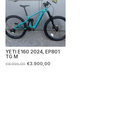
YETI E160 2024, EP801
TG M
Il
Il
€
3.900,00
€
8.999,00
prezzo
prezzo
originale
attuale
era:
è:
€8.999,00.
€3.900,00.