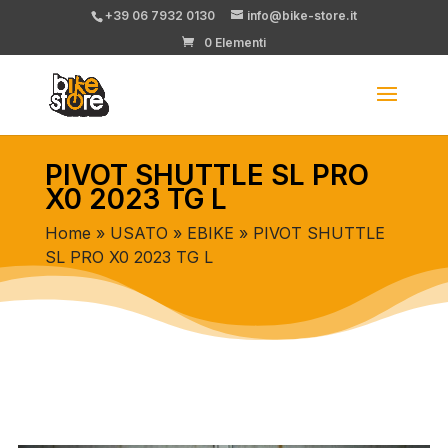
+39 06 7932 0130
info@bike-store.it
0 Elementi
PIVOT SHUTTLE SL PRO
X0 2023 TG L
Home
»
USATO
»
EBIKE
» PIVOT SHUTTLE
SL PRO X0 2023 TG L