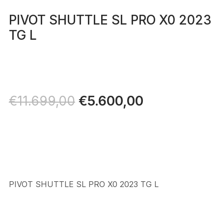
PIVOT SHUTTLE SL PRO X0 2023
TG L
Il
€
5.600,00
Il
€
11.699,00
prezzo
prezzo
originale
attuale
era:
è:
€11.699,00.
€5.600,00.
PIVOT SHUTTLE SL PRO X0 2023 TG L