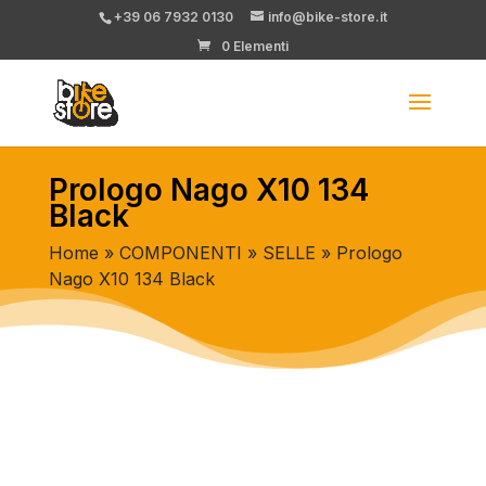
+39 06 7932 0130
info@bike-store.it
0 Elementi
Prologo Nago X10 134
Black
Home
»
COMPONENTI
»
SELLE
» Prologo
Nago X10 134 Black