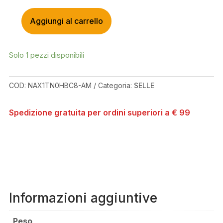
Aggiungi al carrello
PROLOGO
NAGO
X10
Solo 1 pezzi disponibili
134
BLACK
QUANTITÀ
COD:
NAX1TN0HBC8-AM
Categoria:
SELLE
Spedizione gratuita per ordini superiori a € 99
Informazioni aggiuntive
Peso