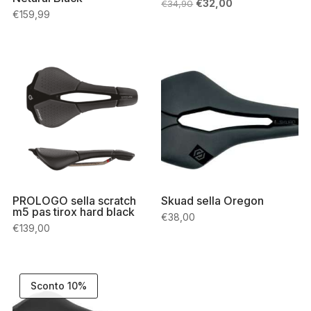
Il
Il
€
32,00
€
34,90
prezzo
prezzo
€
159,99
originale
attuale
era:
è:
€34,90.
€32,00.
PROLOGO sella scratch
Skuad sella Oregon
m5 pas tirox hard black
€
38,00
€
139,00
Sconto 10%