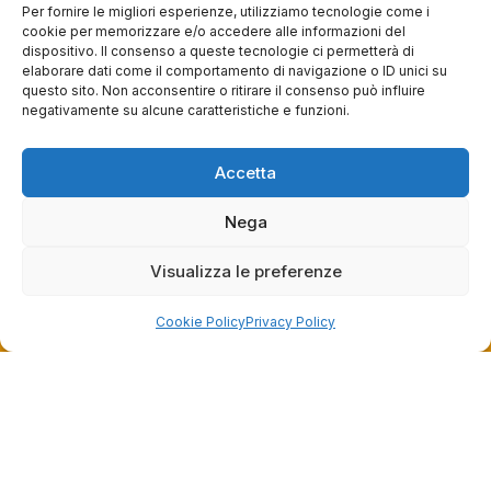
Per fornire le migliori esperienze, utilizziamo tecnologie come i
0
0
cookie per memorizzare e/o accedere alle informazioni del
dispositivo. Il consenso a queste tecnologie ci permetterà di
elaborare dati come il comportamento di navigazione o ID unici su
questa settimana
questo sito. Non acconsentire o ritirare il consenso può influire
negativamente su alcune caratteristiche e funzioni.
Commento del venditore
Grazie per le tue belle parole! Siamo lieti che
l'acquisto sia andato liscio, e che possiamo
Accetta
raccolte e verificate da
fornire il servizio giusto a clienti così fantastici.
Grazie ancora!
Nega
Visualizza le preferenze
Cookie Policy
Privacy Policy
Dalla passione per il ciclismo e per le biciclette nasce il
team Bike-Store