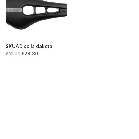
SKUAD sella dakota
Il
Il
€
28,80
€
32,00
prezzo
prezzo
originale
attuale
era:
è:
€32,00.
€28,80.