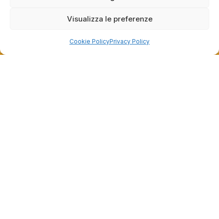
l'acquisto sia andato liscio, e che possiamo
raccolte e verificate da
fornire il servizio giusto a clienti così fantastici.
Visualizza le preferenze
Grazie ancora!
Cookie Policy
Privacy Policy
Dalla passione per il ciclismo e per le biciclette nasce il
team Bike-Store
Store
Via Tancredi Canonico 29