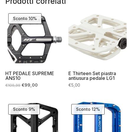
Prodotti correlati
Sconto 10%
HT PEDALE SUPREME
E Thirteen Set piastra
ANS10
antiusura pedale LG1
Il
Il
€
99,00
€
5,00
€
109,99
prezzo
prezzo
originale
attuale
era:
è:
€109,99.
€99,00.
Sconto 9%
Sconto 12%