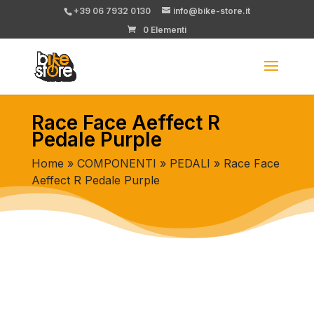
+39 06 7932 0130
info@bike-store.it
0 Elementi
Race Face Aeffect R
Pedale Purple
Home
»
COMPONENTI
»
PEDALI
» Race Face
Aeffect R Pedale Purple