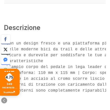
Descrizione
Con un design fresco e una piattaforma più
delle moderne bici da trail e delle attrez
sicuro e durevole per soddisfare le tue at
Caratteristiche
L'ampio corpo del pedale in lega leader de
Piattaforma: 110 mm x 115 mm | Corpo: spes
4.75
L'asse in acciaio al cromo scorre liscio s
349
10 perni di trazione con caricamento dall'
recensioni
Gli interni sono completamente riparabili 
di tutti i
tempi