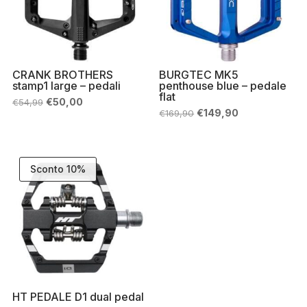
CRANK BROTHERS
BURGTEC MK5
stamp1 large – pedali
penthouse blue – pedale
flat
Il
Il
€
50,00
€
54,99
prezzo
prezzo
Il
Il
€
149,90
€
169,90
originale
attuale
prezzo
prezzo
era:
è:
originale
attuale
€54,99.
€50,00.
era:
è:
€169,90.
€149,90.
Sconto 10%
HT PEDALE D1 dual pedal