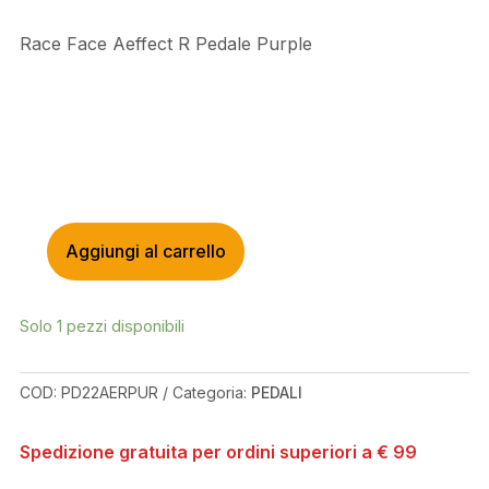
Race Face Aeffect R Pedale Purple
Aggiungi al carrello
RACE
FACE
AEFFECT
Solo 1 pezzi disponibili
R
PEDALE
PURPLE
COD:
PD22AERPUR
Categoria:
PEDALI
QUANTITÀ
Spedizione gratuita per ordini superiori a € 99