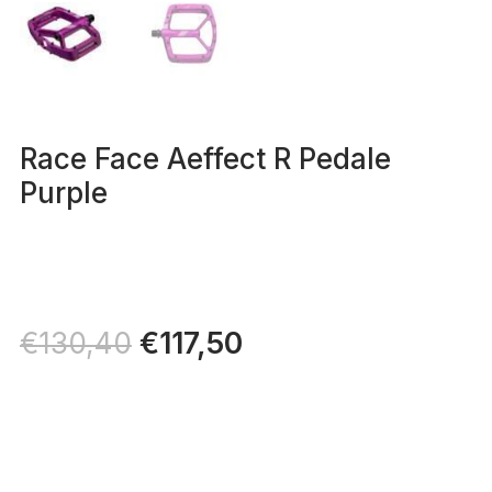
Race Face Aeffect R Pedale
Purple
Il
€
117,50
Il
€
130,40
prezzo
prezzo
originale
attuale
era:
è:
€130,40.
€117,50.