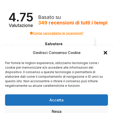
4.75
Basato su
349
recensioni
di tutti i tempi
Valutazione
Come raccogliamo le recensioni?
Salvatore
verificato
Gestisci Consenso Cookie
Per fornire le migliori esperienze, utilizziamo tecnologie come i
Servizio clienti competente, lo consiglio.
cookie per memorizzare e/o accedere alle informazioni del
dispositivo. Il consenso a queste tecnologie ci permetterà di
elaborare dati come il comportamento di navigazione o ID unici su
questo sito. Non acconsentire o ritirare il consenso può influire
0
0
negativamente su alcune caratteristiche e funzioni.
questa settimana
Accetta
Commento del venditore
Grazie per le tue belle parole! Siamo lieti che
Nega