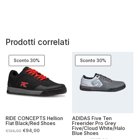
Prodotti correlati
Sconto 30%
Sconto 30%
RIDE CONCEPTS Hellion
ADIDAS Five Ten
Flat Black/Red Shoes
Freerider Pro Grey
Five/Cloud White/Halo
Il
Il
€
94,00
€
134,90
Blue Shoes
prezzo
prezzo