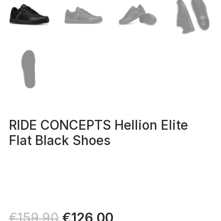
RIDE CONCEPTS Hellion Elite
Flat Black Shoes
Il
€
126,00
Il
€
159,90