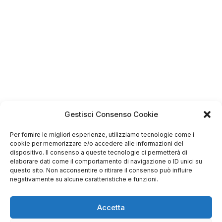
Gestisci Consenso Cookie
Per fornire le migliori esperienze, utilizziamo tecnologie come i
cookie per memorizzare e/o accedere alle informazioni del
dispositivo. Il consenso a queste tecnologie ci permetterà di
4.75
elaborare dati come il comportamento di navigazione o ID unici su
Basato su
questo sito. Non acconsentire o ritirare il consenso può influire
349
recensioni
di tutti i tempi
negativamente su alcune caratteristiche e funzioni.
Valutazione
Come raccogliamo le recensioni?
Accetta
Salvatore