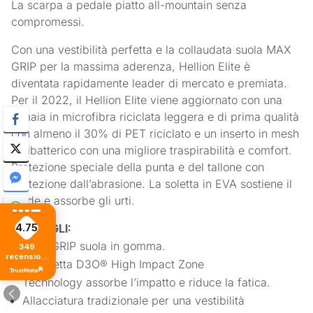
La scarpa a pedale piatto all-mountain senza
compromessi.
Con una vestibilità perfetta e la collaudata suola MAX
GRIP per la massima aderenza, Hellion Elite è
diventata rapidamente leader di mercato e premiata.
Per il 2022, il Hellion Elite viene aggiornato con una
tomaia in microfibra riciclata leggera e di prima qualità
con almeno il 30% di PET riciclato e un inserto in mesh
antibatterico con una migliore traspirabilità e comfort.
Protezione speciale della punta e del tallone con
protezione dall’abrasione. La soletta in EVA sostiene il
piede e assorbe gli urti.
DETTAGLI:
4.75
MAX GRIP suola in gomma.
349
recensioni
La soletta D3O® High Impact Zone
di tutti i
tempi
Technology assorbe l’impatto e riduce la fatica.
Allacciatura tradizionale per una vestibilità