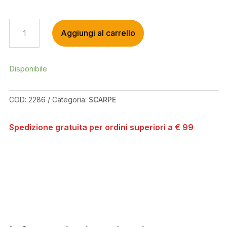
RIDE
Aggiungi al carrello
CONCEPTS
HELLION
ELITE
FLAT
Disponibile
BLACK
SHOES
COD:
2286
Categoria:
SCARPE
QUANTITÀ
Spedizione gratuita per ordini superiori a € 99