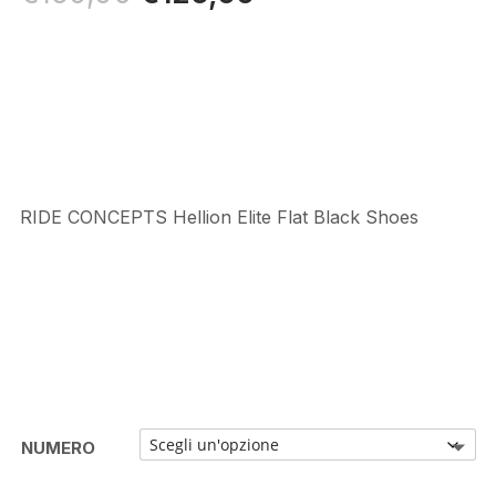
prezzo
prezzo
originale
attuale
era:
è:
€159,90.
€126,00.
RIDE CONCEPTS Hellion Elite Flat Black Shoes
NUMERO