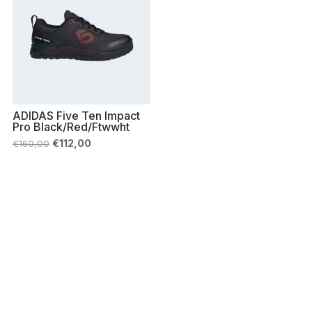
ADIDAS Five Ten Impact
Pro Black/Red/Ftwwht
Il
Il
€
112,00
€
160,00
prezzo
prezzo
originale
attuale
era:
è:
€160,00.
€112,00.