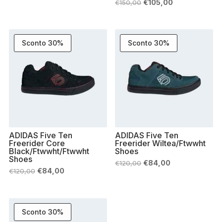
originale
attuale
Il
Il
€
105,00
€
150,00
era:
è:
prezzo
prezzo
€134,90.
€94,00.
originale
attuale
era:
è:
€150,00.
€105,00.
Sconto 30%
Sconto 30%
ADIDAS Five Ten
ADIDAS Five Ten
Freerider Core
Freerider Wiltea/Ftwwht
Black/Ftwwht/Ftwwht
Shoes
Shoes
Il
Il
€
84,00
€
120,00
prezzo
prezzo
Il
Il
€
84,00
€
120,00
originale
attuale
prezzo
prezzo
era:
è:
originale
attuale
€120,00.
€84,00.
era:
è:
€120,00.
€84,00.
Sconto 30%