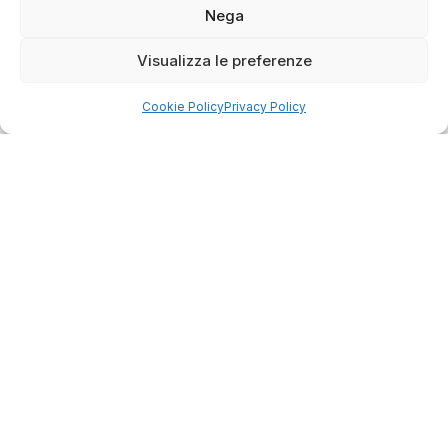
verificato
Nega
Visualizza le preferenze
Servizio clienti competente, lo consiglio.
Cookie Policy
Privacy Policy
0
0
questa settimana
Commento del venditore
Grazie per le tue belle parole! Siamo lieti che
l'acquisto sia andato liscio, e che possiamo
raccolte e verificate da
fornire il servizio giusto a clienti così fantastici.
Grazie ancora!