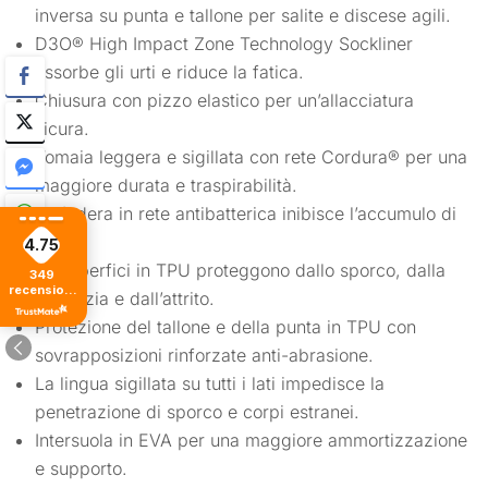
inversa su punta e tallone per salite e discese agili.
D3O® High Impact Zone Technology Sockliner
assorbe gli urti e riduce la fatica.
Chiusura con pizzo elastico per un’allacciatura
sicura.
Tomaia leggera e sigillata con rete Cordura® per una
maggiore durata e traspirabilità.
La fodera in rete antibatterica inibisce l’accumulo di
odori.
4.75
Le superfici in TPU proteggono dallo sporco, dalla
349
recensioni
sporcizia e dall’attrito.
di tutti i
tempi
Protezione del tallone e della punta in TPU con
sovrapposizioni rinforzate anti-abrasione.
La lingua sigillata su tutti i lati impedisce la
penetrazione di sporco e corpi estranei.
Intersuola in EVA per una maggiore ammortizzazione
e supporto.