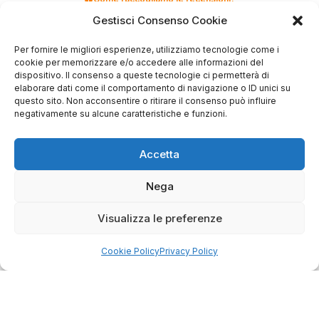
Gestisci Consenso Cookie
Salvatore
verificato
Per fornire le migliori esperienze, utilizziamo tecnologie come i
cookie per memorizzare e/o accedere alle informazioni del
dispositivo. Il consenso a queste tecnologie ci permetterà di
elaborare dati come il comportamento di navigazione o ID unici su
Servizio clienti competente, lo consiglio.
questo sito. Non acconsentire o ritirare il consenso può influire
negativamente su alcune caratteristiche e funzioni.
0
0
Accetta
questa settimana
Nega
Commento del venditore
Grazie per le tue belle parole! Siamo lieti che
Visualizza le preferenze
l'acquisto sia andato liscio, e che possiamo
raccolte e verificate da
fornire il servizio giusto a clienti così fantastici.
Cookie Policy
Privacy Policy
Grazie ancora!