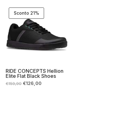
era:
è:
era:
è:
€109,00.
€76,00.
€89,99.
€62,90.
Sconto 21%
RIDE CONCEPTS Hellion
Elite Flat Black Shoes
Il
Il
€
126,00
€
159,90
prezzo
prezzo
originale
attuale
era:
è:
€159,90.
€126,00.