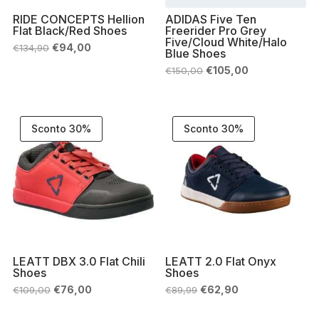
RIDE CONCEPTS Hellion
ADIDAS Five Ten
Flat Black/Red Shoes
Freerider Pro Grey
Five/Cloud White/Halo
Il
Il
€
94,00
€
134,90
Blue Shoes
prezzo
prezzo
originale
attuale
Il
Il
€
105,00
€
150,00
era:
è:
prezzo
prezzo
€134,90.
€94,00.
originale
attuale
era:
è:
€150,00.
€105,00.
Sconto 30%
Sconto 30%
LEATT DBX 3.0 Flat Chili
LEATT 2.0 Flat Onyx
Shoes
Shoes
Il
Il
Il
Il
€
76,00
€
62,90
€
109,00
€
89,99
prezzo
prezzo
prezzo
prezzo
originale
attuale
originale
attuale