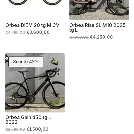
Orbea DIEM 20 tg M CV
Orbea Rise SL M10 2025
tg L
Il
Il
€
3.600,00
€
4.799,00
prezzo
prezzo
Il
Il
€
4.250,00
€
7.999,00
originale
attuale
prezzo
prezzo
era:
è:
originale
attuale
€4.799,00.
€3.600,00.
era:
è:
€7.999,00.
€4.250,00
Sconto 42%
Orbea Gain d50 tg L
2022
Il
Il
€
1.500,00
€
2.599,00
prezzo
prezzo