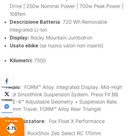
Drive | 250w Nominal Power | 700w Peak Power |
108Nm
Descrizione Batteria
:
720 Wh Removable
Integrated Li-Ion
Display:
Rocky Mountain Jumbotron
Usato ebike
(se nuovo valori non inseriti)
Kilometri:
7500
Telaio
: FORM™ Alloy. Integrated Display. Mid-High
Pivot Smoothlink Suspension System. Press Fit BB.
RIDE-4™ Adjustable Geometry + Suspension Rate.
160mm Travel. FORM™ Alloy Rear Triangle
Ammortizzatore
: Fox Float X Performance
4.75
Forcella
: RockShox Zeb Select RC 170mm