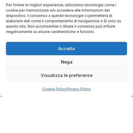
Per fornire le migliori esperienze, utilizziamo tecnologie come i
cookie per memorizzare e/o accedere alle informazioni del
dispositivo. Il consenso a queste tecnologie ci permetterà di
elaborare dati come il comportamento di navigazione o ID unici su
questo sito. Non acconsentire o ritirare il consenso può influire
negativamente su alcune caratteristiche e funzioni.
4.75
Basato su
349
recensioni
di tutti i tempi
Accetta
Valutazione
Come raccogliamo le recensioni?
Nega
Salvatore
Visualizza le preferenze
verificato
Cookie Policy
Privacy Policy
Servizio clienti competente, lo consiglio.
0
0
questa settimana