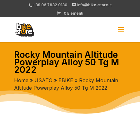
+39 06 7932 0130
info@bike-store.it
0 Elementi
Rocky Mountain Altitude
Powerplay Alloy 50 Tg M
2022
Home
»
USATO
»
EBIKE
» Rocky Mountain
Altitude Powerplay Alloy 50 Tg M 2022