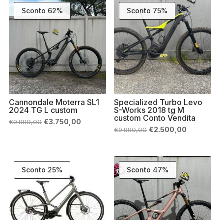
Sconto 62%
Sconto 75%
Cannondale Moterra SL1
Specialized Turbo Levo
2024 TG L custom
S-Works 2018 tg M
custom Conto Vendita
Il
Il
€
3.750,00
€
9.990,00
prezzo
prezzo
Il
Il
€
2.500,00
€
9.990,00
originale
attuale
prezzo
prezzo
era:
è:
originale
attuale
€9.990,00.
€3.750,00.
era:
è:
€9.990,00.
€2.500,00
Sconto 25%
Sconto 47%