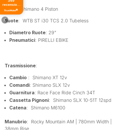
349
recensioni
Freni
: Shimano 4 Piston
di tutti i
tempi
Ruote
: WTB ST i30 TCS 2.0 Tubeless
Diametro Ruote
: 29"
Pneumatici
: PIRELLI EBIKE
Trasmissione
:
Cambio
: Shimano XT 12v
Comandi
: Shimano SLX 12v
Guarnitura
: Race Face Ride Cinch 34T
Cassetta Pignoni
: Shimano SLX 10-51T 12spd
Catena
: Shimano M6100
Manubrio
: Rocky Mountain AM | 780mm Width |
38mm Rise