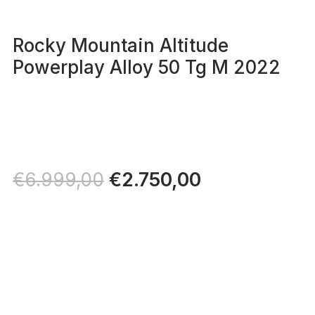
Rocky Mountain Altitude
Powerplay Alloy 50 Tg M 2022
Il
€
2.750,00
Il
€
6.999,00
prezzo
prezzo
originale
attuale
era:
è:
€6.999,00.
€2.750,00.