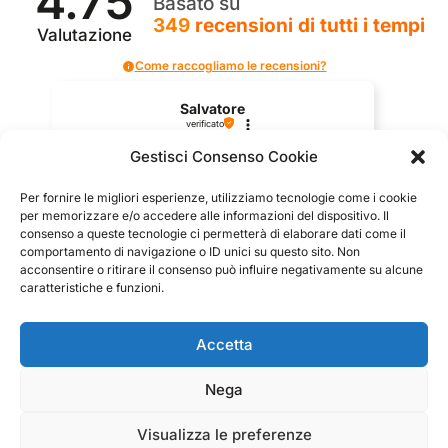
4.75
Basato su
349
recensioni
di tutti i tempi
Valutazione
Come raccogliamo le recensioni?
Salvatore
verificato
Gestisci Consenso Cookie
Servizio clienti competente, lo consiglio.
Per fornire le migliori esperienze, utilizziamo tecnologie come i cookie
per memorizzare e/o accedere alle informazioni del dispositivo. Il
consenso a queste tecnologie ci permetterà di elaborare dati come il
comportamento di navigazione o ID unici su questo sito. Non
0
0
acconsentire o ritirare il consenso può influire negativamente su alcune
caratteristiche e funzioni.
questa settimana
Commento del venditore
Accetta
Grazie per le tue belle parole! Siamo lieti che
Nega
l'acquisto sia andato liscio, e che possiamo fornire il
raccolte e verificate da
servizio giusto a clienti così fantastici. Grazie
ancora!
Visualizza le preferenze