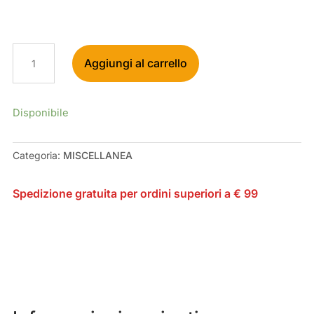
ROCKY
Aggiungi al carrello
MOUNTAIN
SLIDER
KIT
1810010
Disponibile
PN
QUANTITÀ
Categoria:
MISCELLANEA
Spedizione gratuita per ordini superiori a € 99