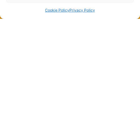
Cookie Policy
Privacy Policy
Dalla passione per il ciclismo e per le biciclette nasce
il team Bike-Store
Store
Via Tancredi Canonico 29
00173 Roma
+39 06 7932 0130