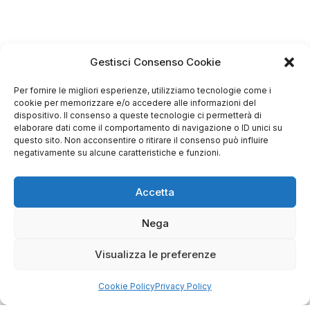
Gestisci Consenso Cookie
Per fornire le migliori esperienze, utilizziamo tecnologie come i
cookie per memorizzare e/o accedere alle informazioni del
dispositivo. Il consenso a queste tecnologie ci permetterà di
elaborare dati come il comportamento di navigazione o ID unici su
questo sito. Non acconsentire o ritirare il consenso può influire
negativamente su alcune caratteristiche e funzioni.
4.75
Basato su
Accetta
349
recensioni
di tutti i tempi
Valutazione
Nega
Come raccogliamo le recensioni?
Visualizza le preferenze
Salvatore
verificato
Cookie Policy
Privacy Policy