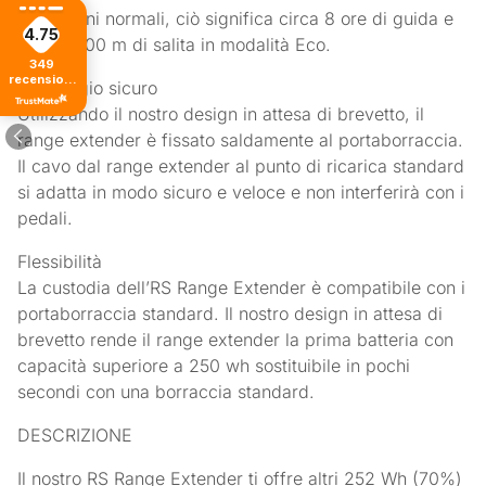
condizioni normali, ciò significa circa 8 ore di guida e
4.75
oltre 4.000 m di salita in modalità Eco.
349
recensioni
Montaggio sicuro
di tutti i
tempi
Utilizzando il nostro design in attesa di brevetto, il
range extender è fissato saldamente al portaborraccia.
Il cavo dal range extender al punto di ricarica standard
si adatta in modo sicuro e veloce e non interferirà con i
pedali.
Flessibilità
La custodia dell’RS Range Extender è compatibile con i
portaborraccia standard. Il nostro design in attesa di
brevetto rende il range extender la prima batteria con
capacità superiore a 250 wh sostituibile in pochi
secondi con una borraccia standard.
DESCRIZIONE
Il nostro RS Range Extender ti offre altri 252 Wh (70%)