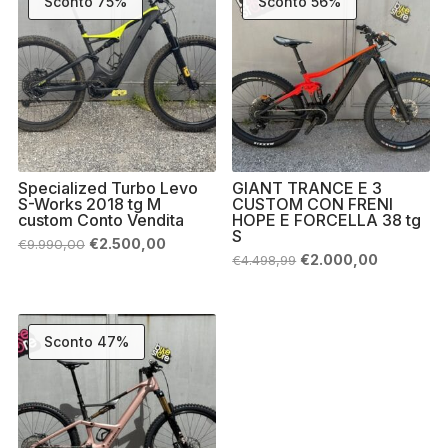
Sconto 75%
Sconto 56%
Specialized Turbo Levo
GIANT TRANCE E 3
S-Works 2018 tg M
CUSTOM CON FRENI
custom Conto Vendita
HOPE E FORCELLA 38 tg
S
Il
Il
€
2.500,00
€
9.990,00
prezzo
prezzo
Il
Il
€
2.000,00
€
4.498,99
originale
attuale
prezzo
prezzo
era:
è:
originale
attuale
€9.990,00.
€2.500,00.
era:
è:
€4.498,99.
€2.000,00
Sconto 47%