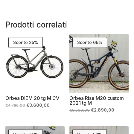
Prodotti correlati
Sconto 25%
Sconto 66%
Orbea DIEM 20 tg M CV
Orbea Rise M20 custom
2021 tg M
Il
Il
€
3.600,00
€
4.799,00
prezzo
prezzo
Il
Il
€
2.890,00
€
8.500,00
originale
attuale
prezzo
prezzo
era:
è:
originale
attuale
€4.799,00.
€3.600,00.
era:
è:
€8.500,00.
€2.890,0