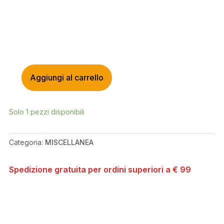
Aggiungi al carrello
SHIMANO
COPERCHIO
DX
Solo 1 pezzi disponibili
SL-
M8000
CON
Categoria:
MISCELLANEA
INDICATORE
QUANTITÀ
Spedizione gratuita per ordini superiori a € 99