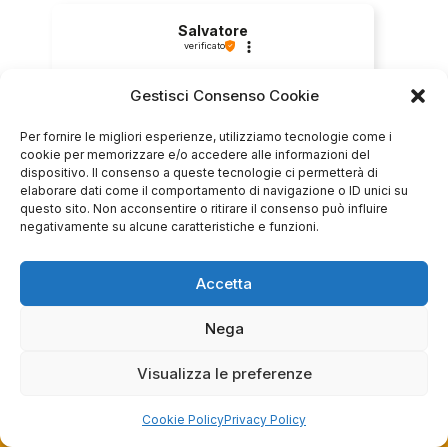
Salvatore
verificato
Gestisci Consenso Cookie
Servizio clienti competente, lo consiglio.
Per fornire le migliori esperienze, utilizziamo tecnologie come i
cookie per memorizzare e/o accedere alle informazioni del
dispositivo. Il consenso a queste tecnologie ci permetterà di
0
0
elaborare dati come il comportamento di navigazione o ID unici su
questo sito. Non acconsentire o ritirare il consenso può influire
negativamente su alcune caratteristiche e funzioni.
questa settimana
Commento del venditore
Accetta
Grazie per le tue belle parole! Siamo lieti che
l'acquisto sia andato liscio, e che possiamo
Nega
raccolte e verificate da
fornire il servizio giusto a clienti così fantastici.
Grazie ancora!
Visualizza le preferenze
Cookie Policy
Privacy Policy