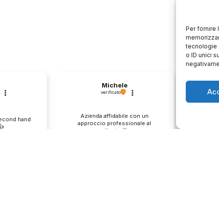
Per fornire
memorizzare
tecnologie 
o ID unici s
negativamen
Michele
Ac
verificato
Azienda affidabile con un
Il pr
second hand
approccio professionale al
descri
️
cliente.💯
0
1
0
e
questo mese
enditore
Commento del venditore
Co
ione così
Grazie per le tue belle parole!
Siamo cont
servire clienti
Apprezziamo il tempo che dedichi a
recensione