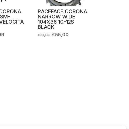
 CORONA
RACEFACE CORONA
 SM-
NARROW WIDE
 VELOCITÀ
104X36 10-12S
BLACK
Il
Il
Il
99
€
55,00
€
61,00
o
prezzo
prezzo
prezzo
ale
attuale
originale
attuale
è:
era:
è:
9.
€79,99.
€61,00.
€55,00.