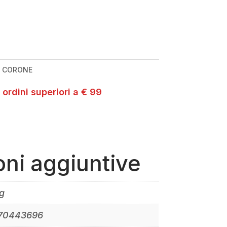
:
CORONE
 ordini superiori a € 99
oni aggiuntive
g
70443696