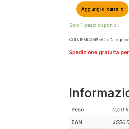
Aggiungi al carrello
SHIMANO
CORONA
DEORE
Solo 1 pezzi disponibili
XT
SM-
COD:
ISMCRM85A2
Categoria
CRM85
12
Spedizione gratuita per
VELOCITÀ
32T
QUANTITÀ
Informazi
Peso
0,00 k
EAN
45501