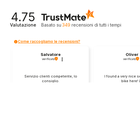
4.75
Valutazione
Basato su
349
recensioni
di tutti i tempi
Come raccogliamo le recensioni?
Salvatore
Oliver
verificato
verificato
Servizio clienti competente, lo
I found a very nice 
consiglio.
bike here! 
0
0
1
questa settimana
questo mes
Commento del venditore
Commento del v
Grazie per le tue belle parole! Siamo
Grazie per una recens
lieti che l'acquisto sia andato liscio,
positiva - è un piacere 