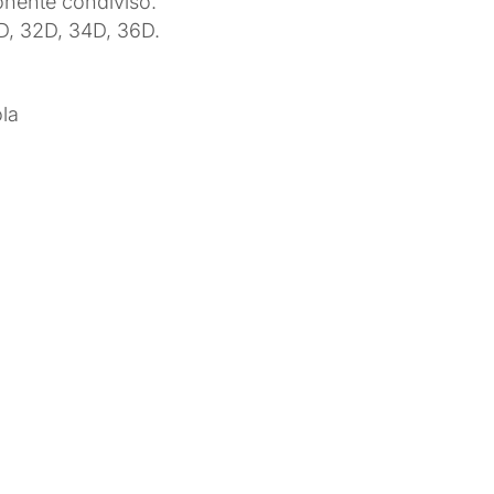
onente condiviso.
D, 32D, 34D, 36D.
la