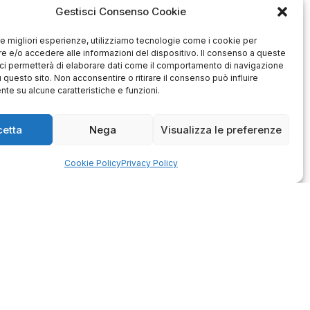
Gestisci Consenso Cookie
 le migliori esperienze, utilizziamo tecnologie come i cookie per
 e/o accedere alle informazioni del dispositivo. Il consenso a queste
ci permetterà di elaborare dati come il comportamento di navigazione
u questo sito. Non acconsentire o ritirare il consenso può influire
te su alcune caratteristiche e funzioni.
Antonio
Marco
cetta
Nega
Visualizza le preferenze
verificato
verificato
Ottimo approccio al cliente.
Cookie Policy
Privacy Policy
Consegna ottima, senza intoppi.
odotto è conforme alla
Senza dubbio un'azienda di alto
zione, sono soddisfatto
livello. Lo consiglio. La confezione
dell'acquisto.
è davvero bella, sembra fatta
apposta per me.
1
0
3
0
questo mese
questo mese
mmento del venditore
Commento del venditore
enti della tua bella
Ci rende molto felici vedere la tua
 e della fiducia. Siamo
fantastica recensione! Lavoriamo