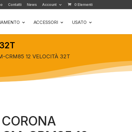
mo
Contatti
News
Account
0 Elementi
LIAMENTO
ACCESSORI
USATO
 32T
-CRM85 12 VELOCITÀ 32T
 CORONA