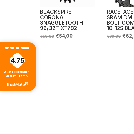
BLACKSPIRE
RACEFAC
CORONA
SRAM DM 
SNAGGLETOOTH
BOLT COM
96/32T XT782
10-12S BL
Il
Il
Il
€
54,00
€
62
€
59,00
€
69,00
prezzo
prezzo
prez
originale
attuale
origi
era:
è:
era:
€59,00.
€54,00.
€69,
4.75
349
recensioni
di tutti i tempi