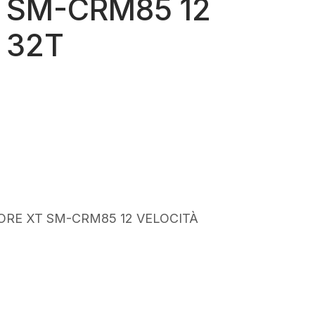
 SM-CRM85 12
 32T
rezzo
tuale
79,99.
RE XT SM-CRM85 12 VELOCITÀ