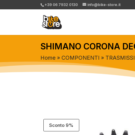
+39 06 7932 0130
info@bike-store.it
SHIMANO CORONA DEO
Home
»
COMPONENTI
»
TRASMISS
Sconto 9%