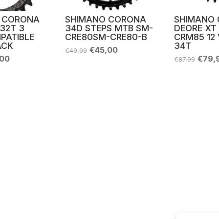
E CORONA
SHIMANO CORONA
SHIMANO
32T 3
34D STEPS MTB SM-
DEORE XT
PATIBLE
CRE80SM-CRE80-B
CRM85 12
ACK
34T
Il
Il
€
45,00
€
49,99
prezzo
prezzo
Il
Il
,00
€
79,
€
87,99
originale
attuale
zo
prezzo
prezz
era:
è:
nale
attuale
origin
€49,99.
€45,00.
è:
era:
00.
€62,00.
€87,9