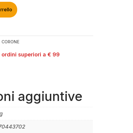
rrello
:
CORONE
 ordini superiori a € 99
oni aggiuntive
g
70443702