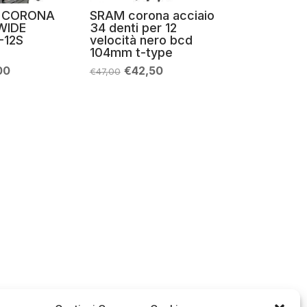
 CORONA
SRAM corona acciaio
WIDE
34 denti per 12
-12S
velocità nero bcd
104mm t-type
Il
Il
Il
00
€
42,50
€
47,00
zo
prezzo
prezzo
prezzo
nale
attuale
originale
attuale
è:
era:
è:
0.
€55,00.
€47,00.
€42,50.