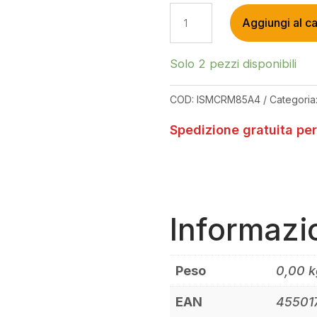
SHIMANO
Aggiungi al ca
CORONA
DEORE
XT
Solo 2 pezzi disponibili
SM-
CRM85
COD:
ISMCRM85A4
Categoria
12
VELOCITÀ
Spedizione gratuita per
34T
QUANTITÀ
Informazi
Peso
0,00 k
EAN
45501