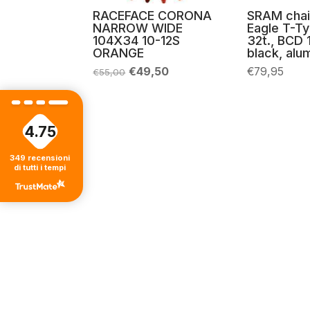
RACEFACE CORONA
SRAM chai
NARROW WIDE
Eagle T-T
104X34 10-12S
32t., BCD
ORANGE
black, alu
Il
Il
€
49,50
€
79,95
€
55,00
prezzo
prezzo
originale
attuale
era:
è:
€55,00.
€49,50.
4.75
349
recensioni
di tutti i tempi