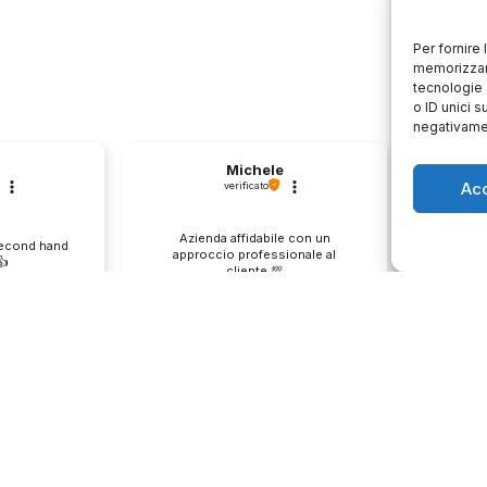
Per fornire
memorizzare
tecnologie 
o ID unici s
negativamen
Michele
Ac
verificato
Azienda affidabile con un
Il pr
second hand
approccio professionale al
descri
️
cliente.💯
0
1
0
e
questo mese
enditore
Commento del venditore
Co
ione così
Grazie per le tue belle parole!
Siamo cont
servire clienti
Apprezziamo il tempo che dedichi a
recensione
empo e lo
condividere la tua esperienza con
grati per c