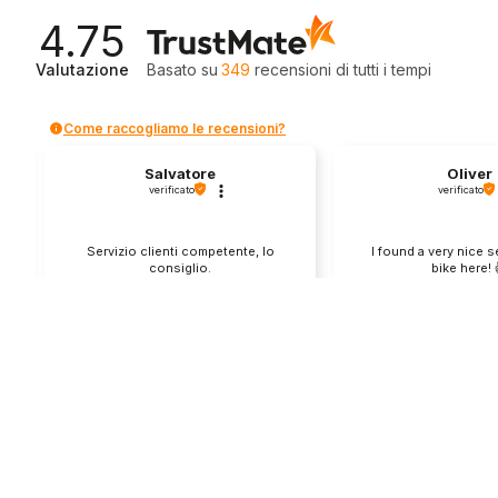
4.75
Valutazione
Basato su
349
recensioni
di tutti i tempi
Come raccogliamo le recensioni?
Salvatore
Oliver
verificato
verificato
Servizio clienti competente, lo
I found a very nice 
consiglio.
bike here! 
0
0
1
questa settimana
questo mes
Commento del venditore
Commento del v
Grazie per le tue belle parole! Siamo
Grazie per una recens
lieti che l'acquisto sia andato liscio,
positiva - è un piacere 
e che possiamo fornire il servizio
così! Apprezziamo il t