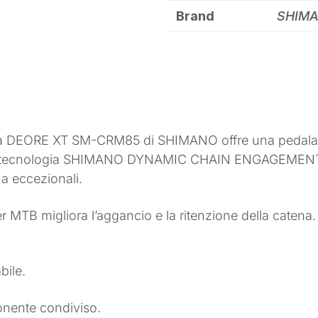
Brand
SHIM
rona DEORE XT SM-CRM85 di SHIMANO offre una pedalata
 tecnologia SHIMANO DYNAMIC CHAIN ENGAGEMENT+ co
na eccezionali.
per MTB migliora l’aggancio e la ritenzione della catena.
.
bile.
onente condiviso.