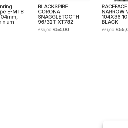
nring
BLACKSPIRE
RACEFACE
ype E-MTB
CORONA
NARROW 
 104mm,
SNAGGLETOOTH
104X36 10
minium
96/32T XT782
BLACK
Il
Il
Il
€
54,00
€
55,
€
59,00
€
61,00
prezzo
prezzo
prez
originale
attuale
origi
era:
è:
era:
€59,00.
€54,00.
€61,0