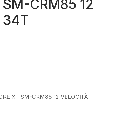
 SM-CRM85 12
 34T
rezzo
tuale
79,99.
RE XT SM-CRM85 12 VELOCITÀ