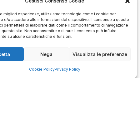
Gestisci Consenso Cookie
 le migliori esperienze, utilizziamo tecnologie come i cookie per
 e/o accedere alle informazioni del dispositivo. Il consenso a queste
ci permetterà di elaborare dati come il comportamento di navigazione
u questo sito. Non acconsentire o ritirare il consenso può influire
te su alcune caratteristiche e funzioni.
Antonio
Marco
cetta
Nega
Visualizza le preferenze
verificato
verificato
Ottimo approccio al cliente.
Consegna ottima, senza intoppi.
odotto è conforme alla
Cookie Policy
Privacy Policy
Senza dubbio un'azienda di alto
zione, sono soddisfatto
livello. Lo consiglio. La confezione
dell'acquisto.
è davvero bella, sembra fatta
apposta per me.
1
0
3
0
questo mese
questo mese
mmento del venditore
Commento del venditore
enti della tua bella
Ci rende molto felici vedere la tua
 e della fiducia. Siamo
fantastica recensione! Lavoriamo
lienti fantastici come te.
sodo per soddisfare le esigenze di