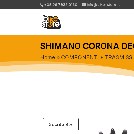
+39 06 7932 0130
info@bike-store.it
SHIMANO CORONA DEO
Home
»
COMPONENTI
»
TRASMISS
Sconto 9%