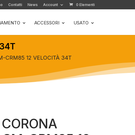
mo
Contatti
News
Account
0 Elementi
LIAMENTO
ACCESSORI
USATO
 34T
-CRM85 12 VELOCITÀ 34T
 CORONA