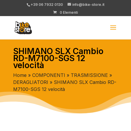
+39 06 7932 0130
info@bike-store.it
0 Elementi
SHIMANO SLX Cambio
RD-M7100-SGS 12
velocità
Home
»
COMPONENTI
»
TRASMISSIONE
»
DERAGLIATORI
» SHIMANO SLX Cambio RD-
M7100-SGS 12 velocità