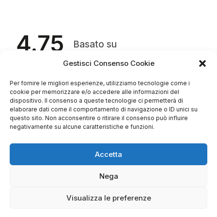
4.75
Basato su
349
recensioni
di tutti i tempi
Valutazione
Gestisci Consenso Cookie
Come raccogliamo le recensioni?
Per fornire le migliori esperienze, utilizziamo tecnologie come i
cookie per memorizzare e/o accedere alle informazioni del
Salvatore
dispositivo. Il consenso a queste tecnologie ci permetterà di
verificato
elaborare dati come il comportamento di navigazione o ID unici su
questo sito. Non acconsentire o ritirare il consenso può influire
negativamente su alcune caratteristiche e funzioni.
Servizio clienti competente, lo consiglio.
Accetta
0
0
Nega
questa settimana
Visualizza le preferenze
Commento del venditore