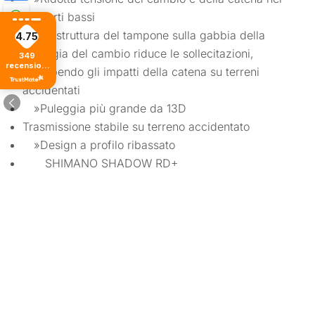
rapporti bassi
»La struttura del tampone sulla gabbia della
4.75
puleggia del cambio riduce le sollecitazioni,
349
recensioni
assorbendo gli impatti della catena su terreni
di tutti i
tempi
accidentati
»Puleggia più grande da 13D
Trasmissione stabile su terreno accidentato
»Design a profilo ribassato
SHIMANO SHADOW RD+