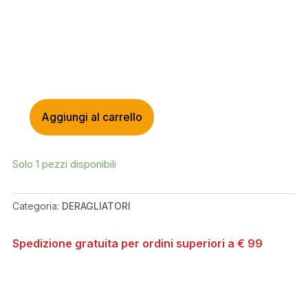
Aggiungi al carrello
SHIMANO
SLX
CAMBIO
Solo 1 pezzi disponibili
RD-
M7100-
SGS
Categoria:
DERAGLIATORI
12
VELOCITÀ
Spedizione gratuita per ordini superiori a € 99
QUANTITÀ