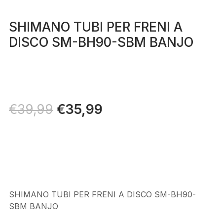
SHIMANO TUBI PER FRENI A
DISCO SM-BH90-SBM BANJO
Il
€
35,99
Il
€
39,99
prezzo
prezzo
originale
attuale
era:
è:
€39,99.
€35,99.
SHIMANO TUBI PER FRENI A DISCO SM-BH90-
SBM BANJO