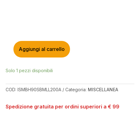
Aggiungi al carrello
SHIMANO
TUBI
PER
Solo 1 pezzi disponibili
FRENI
A
DISCO
COD:
ISMBH90SBMLL200A
Categoria:
MISCELLANEA
SM-
BH90-
Spedizione gratuita per ordini superiori a € 99
SBM
BANJO
QUANTITÀ