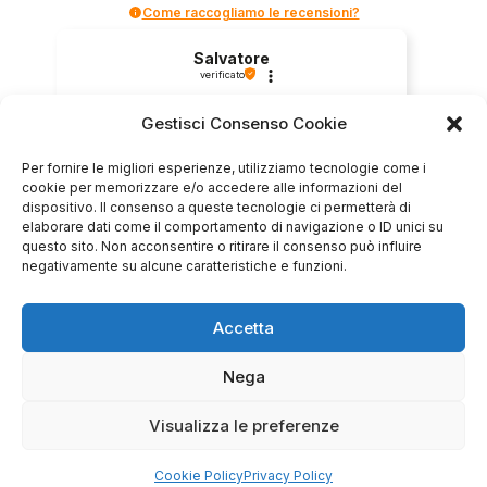
Come raccogliamo le recensioni?
Salvatore
verificato
Gestisci Consenso Cookie
Servizio clienti competente, lo consiglio.
Per fornire le migliori esperienze, utilizziamo tecnologie come i
cookie per memorizzare e/o accedere alle informazioni del
dispositivo. Il consenso a queste tecnologie ci permetterà di
0
0
elaborare dati come il comportamento di navigazione o ID unici su
questo sito. Non acconsentire o ritirare il consenso può influire
negativamente su alcune caratteristiche e funzioni.
questa settimana
Commento del venditore
Accetta
Grazie per le tue belle parole! Siamo lieti che
l'acquisto sia andato liscio, e che possiamo
Nega
raccolte e verificate da
fornire il servizio giusto a clienti così fantastici.
Grazie ancora!
Visualizza le preferenze
Cookie Policy
Privacy Policy