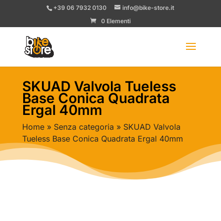
+39 06 7932 0130
info@bike-store.it
0 Elementi
SKUAD Valvola Tueless
Base Conica Quadrata
Ergal 40mm
Home
»
Senza categoria
» SKUAD Valvola
Tueless Base Conica Quadrata Ergal 40mm