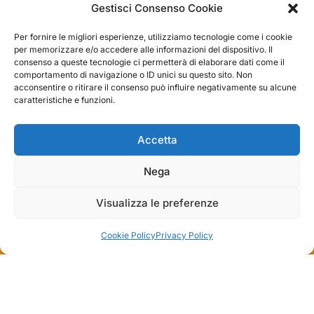
Servizio clienti competente, lo consiglio.
Gestisci Consenso Cookie
Per fornire le migliori esperienze, utilizziamo tecnologie come i cookie
per memorizzare e/o accedere alle informazioni del dispositivo. Il
0
0
consenso a queste tecnologie ci permetterà di elaborare dati come il
comportamento di navigazione o ID unici su questo sito. Non
questa settimana
acconsentire o ritirare il consenso può influire negativamente su alcune
caratteristiche e funzioni.
Commento del venditore
Grazie per le tue belle parole! Siamo lieti che
Accetta
l'acquisto sia andato liscio, e che possiamo fornire il
raccolte e verificate da
servizio giusto a clienti così fantastici. Grazie
ancora!
Nega
Visualizza le preferenze
Cookie Policy
Privacy Policy