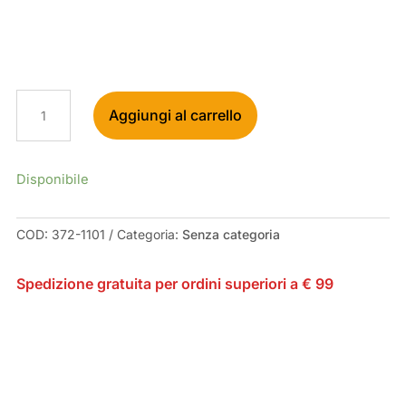
SKUAD
Aggiungi al carrello
VALVOLA
TUELESS
BASE
CONICA
Disponibile
QUADRATA
ERGAL
COD:
372-1101
Categoria:
Senza categoria
40MM
QUANTITÀ
Spedizione gratuita per ordini superiori a € 99