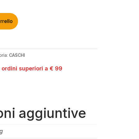
rrello
oria:
CASCHI
 ordini superiori a € 99
oni aggiuntive
g