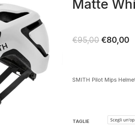
Matte Whi
Il
€
80,00
Il
€
95,00
prezzo
p
originale
a
era:
è
€95,00.
€
SMITH Pilot Mips Helme
TAGLIE