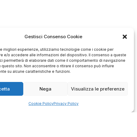
Gestisci Consenso Cookie
 le migliori esperienze, utilizziamo tecnologie come i cookie per
 e/o accedere alle informazioni del dispositivo. Il consenso a queste
ci permetterà di elaborare dati come il comportamento di navigazione
u questo sito. Non acconsentire o ritirare il consenso può influire
te su alcune caratteristiche e funzioni.
cetta
Nega
Visualizza le preferenze
Antonio
Marco
verificato
verificato
Cookie Policy
Privacy Policy
Ottimo approccio al cliente.
Consegna ottima, senza intoppi.
odotto è conforme alla
Senza dubbio un'azienda di alto
zione, sono soddisfatto
livello. Lo consiglio. La confezione
dell'acquisto.
è davvero bella, sembra fatta
apposta per me.
1
0
3
0