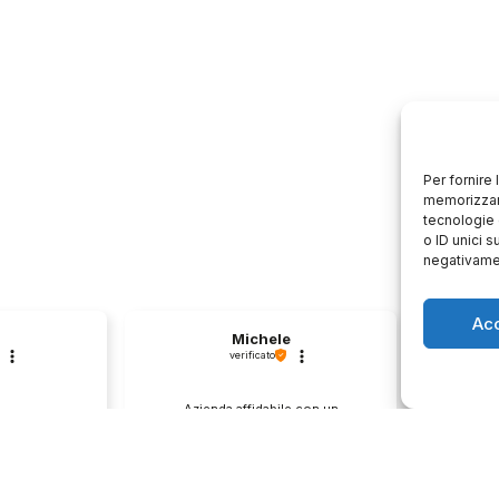
Per fornire
memorizzare
tecnologie 
o ID unici s
negativamen
Ac
Michele
verificato
Azienda affidabile con un
Il pr
second hand
approccio professionale al
descri
️
cliente.💯
0
1
0