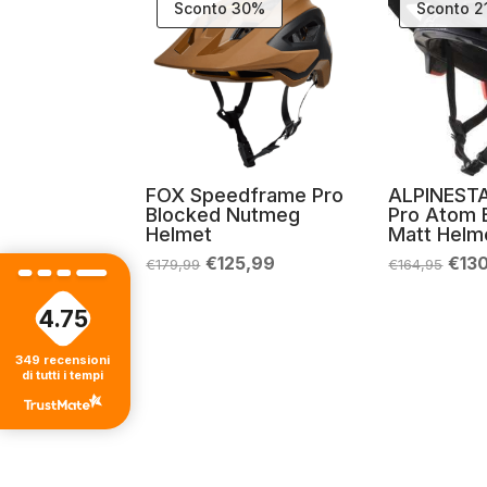
Sconto 30%
Sconto 
FOX Speedframe Pro
ALPINESTA
Blocked Nutmeg
Pro Atom 
Helmet
Matt Helm
Il
Il
Il
€
125,99
€
13
€
179,99
€
164,95
prezzo
prezzo
prez
originale
attuale
orig
era:
è:
era:
4.75
€179,99.
€125,99.
€164
349
recensioni
di tutti i tempi