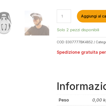
SMITH
Aggiungi al ca
PILOT
MIPS
HELMET
Solo 2 pezzi disponibili
MATTE
WHITE
COD:
E007777BK4852
Categ
QUANTITÀ
Spedizione gratuita per
Informazi
Peso
0,00 k