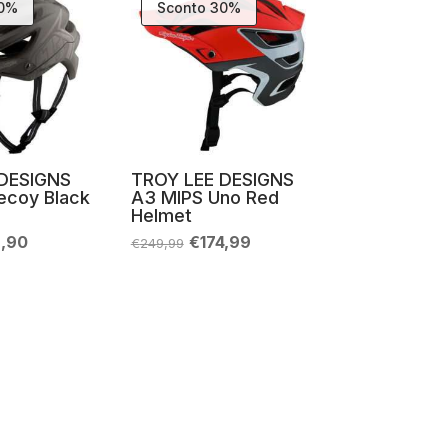
30%
Sconto 30%
DESIGNS
TROY LEE DESIGNS
ecoy Black
A3 MIPS Uno Red
Helmet
Il
Il
Il
9,90
€
174,99
€
249,99
zo
prezzo
prezzo
prezzo
nale
attuale
originale
attuale
è:
era:
è:
,99.
€139,90.
€249,99.
€174,99.