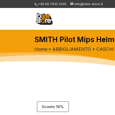
+39 06 7932 0130
info@bike-store.it
SMITH Pilot Mips Helm
Home
»
ABBIGLIAMENTO
»
CASCHI
Sconto 16%