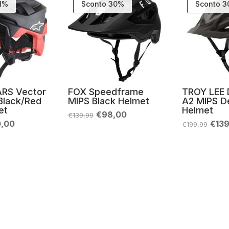
21%
Sconto 30%
Sconto 
RS Vector
FOX Speedframe
TROY LEE 
Black/Red
MIPS Black Helmet
A2 MIPS D
et
Helmet
Il
Il
€
98,00
€
139,99
prezzo
prezzo
Il
Il
0,00
€
13
€
199,99
originale
attuale
zo
prezzo
prez
era:
è:
inale
attuale
origi
€139,99.
€98,00.
è:
era:
,95.
€130,00.
€199