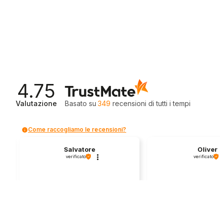
4.75
Valutazione
Basato su
349
recensioni
di tutti i tempi
Come raccogliamo le recensioni?
Salvatore
Oliver
verificato
verificato
Servizio clienti competente, lo
I found a very nice 
consiglio.
bike here! 
0
0
1