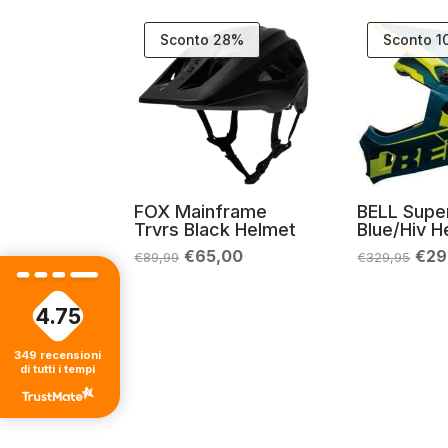
Sconto 28%
Sconto 
FOX Mainframe
BELL Supe
Trvrs Black Helmet
Blue/Hiv H
Il
Il
Il
€
65,00
€
29
€
89,99
€
329,95
prezzo
prezzo
pre
originale
attuale
orig
era:
è:
era:
4.75
€89,99.
€65,00.
€32
349
recensioni
di tutti i tempi