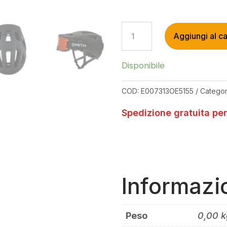
SMITH
Aggiungi al ca
SESSION
MIPS
HELMET
Disponibile
MATTE
BLACK
COD:
E007313OE5155
Categor
QUANTITÀ
Spedizione gratuita per
Informazi
Peso
0,00 k