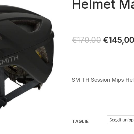
Helmet Ma
Il
€
145,0
€
170,00
prezzo
original
era:
€170,00
SMITH Session Mips Hel
TAGLIE