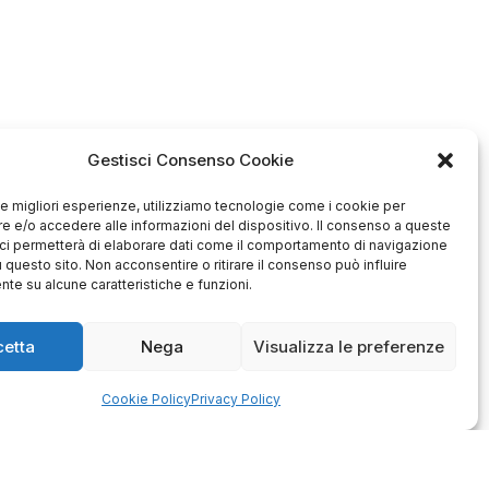
Gestisci Consenso Cookie
 le migliori esperienze, utilizziamo tecnologie come i cookie per
 e/o accedere alle informazioni del dispositivo. Il consenso a queste
ci permetterà di elaborare dati come il comportamento di navigazione
u questo sito. Non acconsentire o ritirare il consenso può influire
te su alcune caratteristiche e funzioni.
cetta
Nega
Visualizza le preferenze
Antonio
Marco
verificato
verificato
Cookie Policy
Privacy Policy
Ottimo approccio al cliente.
Consegna ottima, senza intoppi.
odotto è conforme alla
Senza dubbio un'azienda di alto
zione, sono soddisfatto
livello. Lo consiglio. La confezione
dell'acquisto.
è davvero bella, sembra fatta