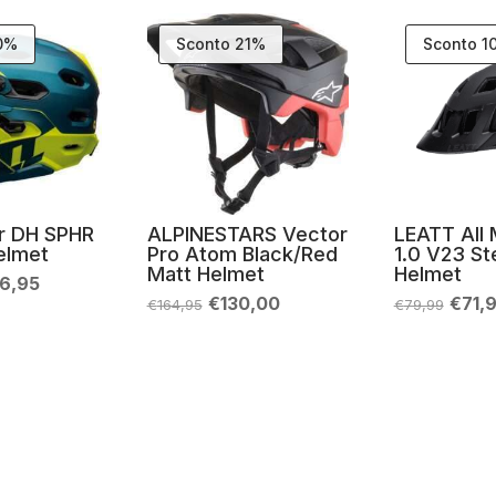
10%
Sconto 21%
Sconto 1
r DH SPHR
ALPINESTARS Vector
LEATT All 
elmet
Pro Atom Black/Red
1.0 V23 St
Matt Helmet
Helmet
Il
6,95
zzo
prezzo
Il
Il
Il
€
130,00
€
71,
€
164,95
€
79,99
inale
attuale
prezzo
prezzo
prez
è:
originale
attuale
origi
9,95.
€296,95.
era:
è:
era:
€164,95.
€130,00.
€79,