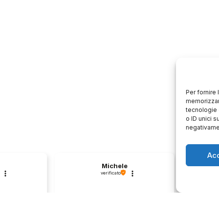
Per fornire
memorizzare
tecnologie 
o ID unici s
negativamen
Ac
Michele
verificato
Azienda affidabile con un
Il pr
second hand
approccio professionale al
descri
️
cliente.💯