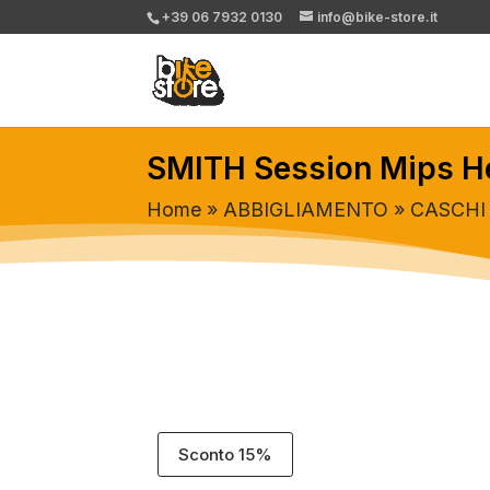
+39 06 7932 0130
info@bike-store.it
SMITH Session Mips He
Home
»
ABBIGLIAMENTO
»
CASCHI
Sconto 15%