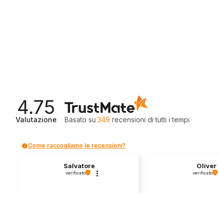
4.75
Valutazione
Basato su
349
recensioni
di tutti i tempi
Come raccogliamo le recensioni?
Salvatore
Oliver
verificato
verificato
Servizio clienti competente, lo
I found a very nice 
consiglio.
bike here! 