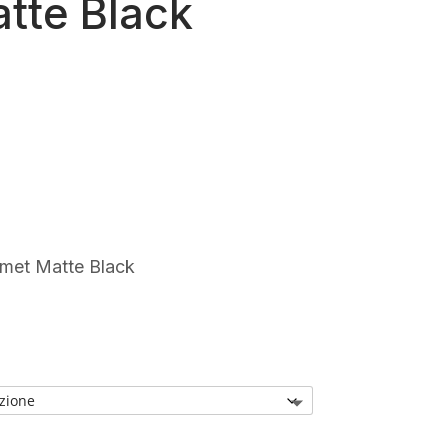
tte Black
0
Il
prezzo
e
attuale
è:
.
€145,00.
met Matte Black