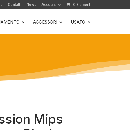
mo
Contatti
News
Account
0 Elementi
LIAMENTO
ACCESSORI
USATO
ssion Mips