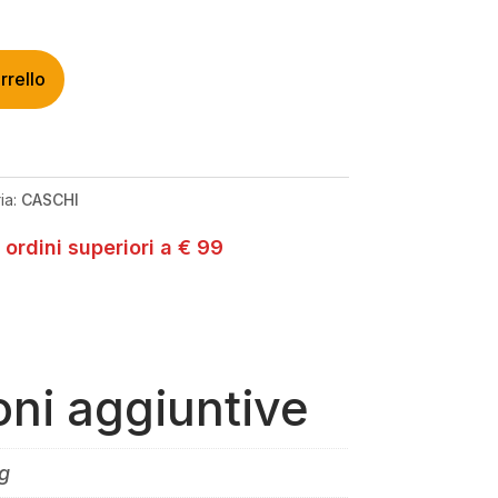
rrello
ia:
CASCHI
 ordini superiori a € 99
oni aggiuntive
g