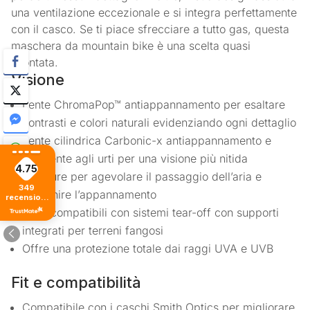
una ventilazione eccezionale e si integra perfettamente
con il casco. Se ti piace sfrecciare a tutto gas, questa
maschera da mountain bike è una scelta quasi
scontata.
Visione
Lente ChromaPop™ antiappannamento per esaltare
contrasti e colori naturali evidenziando ogni dettaglio
Lente cilindrica Carbonic-x antiappannamento e
resistente agli urti per una visione più nitida
4.75
Aperture per agevolare il passaggio dell’aria e
349
prevenire l’appannamento
recensioni
di tutti i
Lenti compatibili con sistemi tear-off con supporti
tempi
integrati per terreni fangosi
Offre una protezione totale dai raggi UVA e UVB
Fit e compatibilità
Compatibile con i caschi Smith Optics per migliorare