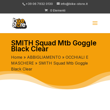
+39 06 7932 0130
info@bike-store.it
0 Elementi
SMITH Squad Mtb Goggle
Black Clear
Home
»
ABBIGLIAMENTO
»
OCCHIALI E
MASCHERE
» SMITH Squad Mtb Goggle
Black Clear