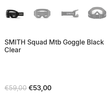
SMITH Squad Mtb Goggle Black
Clear
Il
€
53,00
Il
€
59,00
prezzo
prezzo
originale
attuale
era:
è:
€59,00.
€53,00.