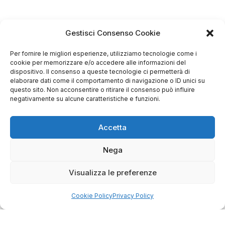
Gestisci Consenso Cookie
Per fornire le migliori esperienze, utilizziamo tecnologie come i
4.75
cookie per memorizzare e/o accedere alle informazioni del
Basato su
dispositivo. Il consenso a queste tecnologie ci permetterà di
349
recensioni
di tutti i tempi
Valutazione
elaborare dati come il comportamento di navigazione o ID unici su
questo sito. Non acconsentire o ritirare il consenso può influire
Come raccogliamo le recensioni?
negativamente su alcune caratteristiche e funzioni.
Salvatore
verificato
Accetta
Nega
Servizio clienti competente, lo consiglio.
Visualizza le preferenze
0
0
Cookie Policy
Privacy Policy
questo mese