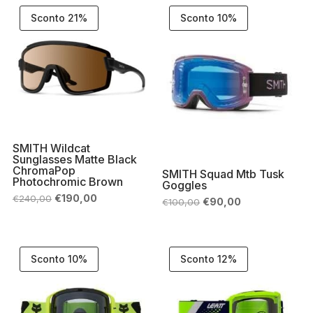
Sconto 21%
Sconto 10%
SMITH Wildcat
Sunglasses Matte Black
ChromaPop
SMITH Squad Mtb Tusk
Photochromic Brown
Goggles
Il
Il
€
190,00
€
240,00
Il
Il
€
90,00
€
100,00
prezzo
prezzo
prezzo
prezzo
originale
attuale
originale
attuale
era:
è:
era:
è:
€240,00.
€190,00.
€100,00.
€90,00.
Sconto 10%
Sconto 12%