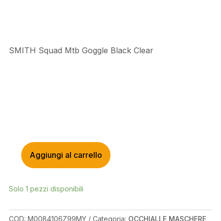
SMITH Squad Mtb Goggle Black Clear
Aggiungi al carrello
SMITH
SQUAD
MTB
Solo 1 pezzi disponibili
GOGGLE
BLACK
CLEAR
COD:
M0084106Z99MY
Categoria:
OCCHIALI E MASCHERE