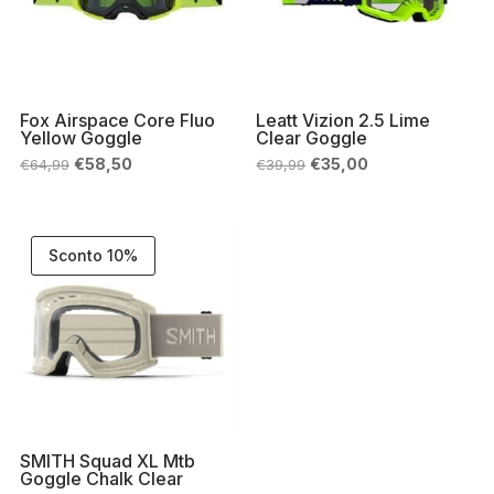
Fox Airspace Core Fluo
Leatt Vizion 2.5 Lime
Yellow Goggle
Clear Goggle
Il
Il
Il
Il
€
58,50
€
35,00
€
64,99
€
39,99
prezzo
prezzo
prezzo
prezzo
originale
attuale
originale
attuale
era:
è:
era:
è:
€64,99.
€58,50.
€39,99.
€35,00.
Sconto 10%
SMITH Squad XL Mtb
Goggle Chalk Clear