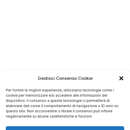
4.75
Basato su
Gestisci Consenso Cookie
349
recensioni
di tutti i tempi
Valutazione
Per fornire le migliori esperienze, utilizziamo tecnologie come i
Come raccogliamo le recensioni?
cookie per memorizzare e/o accedere alle informazioni del
dispositivo. Il consenso a queste tecnologie ci permetterà di
elaborare dati come il comportamento di navigazione o ID unici su
Salvatore
questo sito. Non acconsentire o ritirare il consenso può influire
verificato
negativamente su alcune caratteristiche e funzioni.