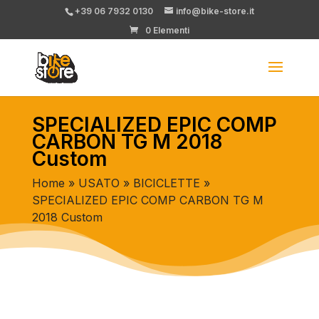
+39 06 7932 0130
info@bike-store.it
0 Elementi
SPECIALIZED EPIC COMP
CARBON TG M 2018
Custom
Home
»
USATO
»
BICICLETTE
»
SPECIALIZED EPIC COMP CARBON TG M
2018 Custom