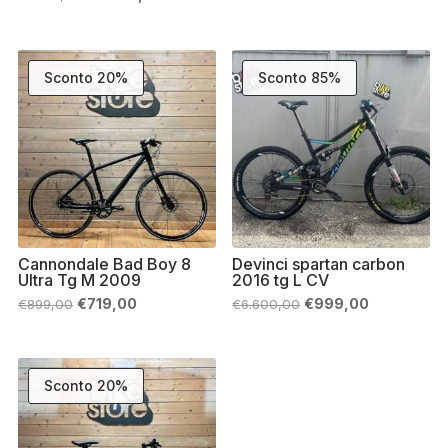
originale
attuale
prezzo
prezzo
era:
è:
originale
attuale
€2.599,00.
€1.200,00.
era:
è:
€7.699,00.
€2.500,00.
Sconto 20%
Sconto 85%
Cannondale Bad Boy 8
Devinci spartan carbon
Ultra Tg M 2009
2016 tg L CV
Il
Il
Il
Il
€
719,00
€
999,00
€
899,00
€
6.600,00
prezzo
prezzo
prezzo
prezzo
originale
attuale
originale
attuale
era:
è:
era:
è:
€899,00.
€719,00.
€6.600,00.
€999,00.
Sconto 20%