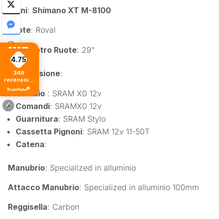
Freni
:
Shimano XT M-8100
Ruote
: Roval
Diametro Ruote
: 29"
4.75
Trasmissione
:
349
recensioni
di tutti i
Cambio
: SRAM X0 12v
tempi
Comandi
: SRAMX0 12v
Guarnitura
: SRAM Stylo
Cassetta Pignoni
: SRAM 12v 11-50T
Catena
:
Manubrio
: Specialized in alluminio
Attacco Manubrio
: Specialized in alluminio 100mm
Reggisella
: Carbon