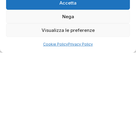
Servizio clienti competente, lo consiglio.
Accetta
Nega
0
0
Visualizza le preferenze
questa settimana
Cookie Policy
Privacy Policy
Commento del venditore
Grazie per le tue belle parole! Siamo lieti che
l'acquisto sia andato liscio, e che possiamo
raccolte e verificate da
fornire il servizio giusto a clienti così fantastici.
Grazie ancora!
Dalla passione per il ciclismo e per le biciclette nasce il