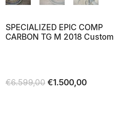
SPECIALIZED EPIC COMP
CARBON TG M 2018 Custom
Il
€
1.500,00
Il
€
6.599,00
prezzo
prezzo
originale
attuale
era:
è:
€6.599,00.
€1.500,00.