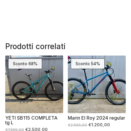
Prodotti correlati
Sconto 68%
Sconto 54%
YETI SB115 COMPLETA
Marin El Roy 2024 regular
tg L
Il
Il
€
1.200,00
€
2.599,00
prezzo
prezzo
Il
Il
€
2.500,00
€
7.699,00