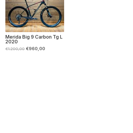
Merida Big 9 Carbon Tg L
2020
Il
Il
€
960,00
€
1.200,00
prezzo
prezzo
originale
attuale
era:
è:
€1.200,00.
€960,00.