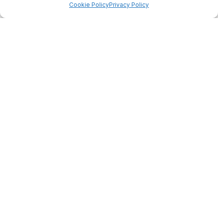
Cookie Policy
Privacy Policy
4.75
Basato su
349
recensioni
di tutti i tempi
Valutazione
Come raccogliamo le recensioni?
Salvatore
verificato
Servizio clienti competente, lo consiglio.
0
0
questa settimana