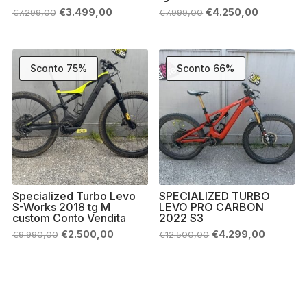
Il
Il
Il
Il
€
3.499,00
€
4.250,00
€
7.299,00
€
7.999,00
prezzo
prezzo
prezzo
prezzo
originale
attuale
originale
attuale
era:
è:
era:
è:
€7.299,00.
€3.499,00.
€7.999,00.
€4.250,00
Sconto 75%
Sconto 66%
Specialized Turbo Levo
SPECIALIZED TURBO
S-Works 2018 tg M
LEVO PRO CARBON
custom Conto Vendita
2022 S3
Il
Il
Il
Il
€
2.500,00
€
4.299,00
€
9.990,00
€
12.500,00
prezzo
prezzo
prezzo
prezzo
originale
attuale
originale
attuale
era:
è:
era:
è:
€9.990,00.
€2.500,00.
€12.500,00.
€4.299,0