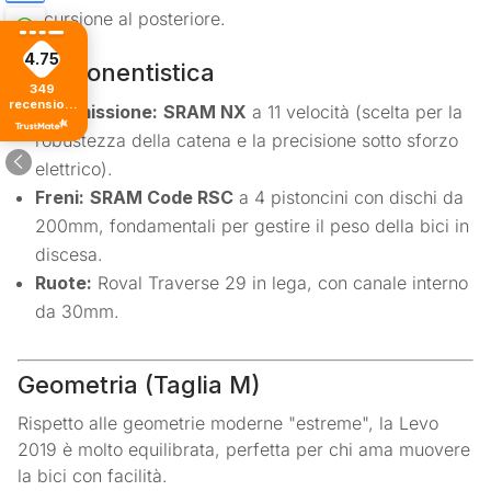
scursione al posteriore.
4.75
Componentistica
349
recensioni
Trasmissione:
SRAM NX
a 11 velocità (scelta per la
di tutti i
tempi
robustezza della catena e la precisione sotto sforzo
elettrico).
Freni:
SRAM Code RSC
a 4 pistoncini con dischi da
200mm, fondamentali per gestire il peso della bici in
discesa.
Ruote:
Roval Traverse 29 in lega, con canale interno
da 30mm.
Geometria (Taglia M)
Rispetto alle geometrie moderne "estreme", la Levo
2019 è molto equilibrata, perfetta per chi ama muovere
la bici con facilità.