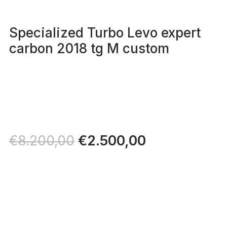
Specialized Turbo Levo expert
carbon 2018 tg M custom
Il
€
2.500,00
Il
€
8.200,00
prezzo
prezzo
originale
attuale
era:
è:
€8.200,00.
€2.500,00.