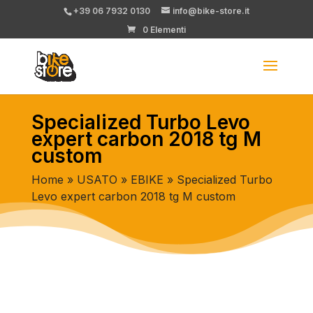
+39 06 7932 0130
info@bike-store.it
0 Elementi
Specialized Turbo Levo
expert carbon 2018 tg M
custom
Home
»
USATO
»
EBIKE
» Specialized Turbo
Levo expert carbon 2018 tg M custom