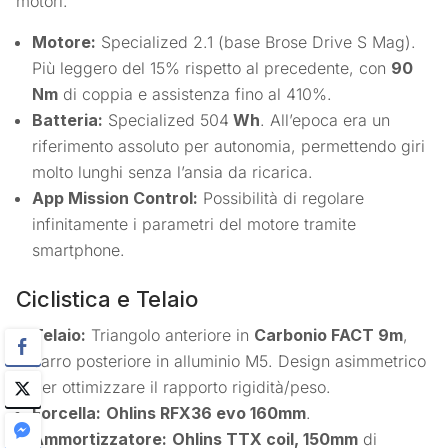
motori.
Motore:
Specialized 2.1 (base Brose Drive S Mag).
Più leggero del 15% rispetto al precedente, con
90
Nm
di coppia e assistenza fino al 410%.
Batteria:
Specialized 504
Wh
. All’epoca era un
riferimento assoluto per autonomia, permettendo giri
molto lunghi senza l’ansia da ricarica.
App Mission Control:
Possibilità di regolare
infinitamente i parametri del motore tramite
smartphone.
Ciclistica e Telaio
Telaio:
Triangolo anteriore in
Carbonio FACT 9m
,
carro posteriore in alluminio M5. Design asimmetrico
per ottimizzare il rapporto rigidità/peso.
Forcella:
Ohlins RFX36 evo 160mm
.
Ammortizzatore:
Ohlins TTX coil, 150mm
di