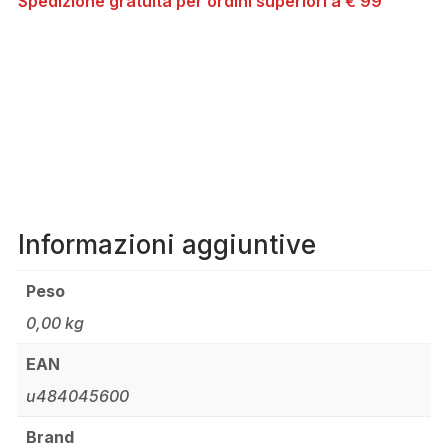
Spedizione gratuita per ordini superiori a € 99
Informazioni aggiuntive
Peso
0,00 kg
EAN
u484045600
Brand