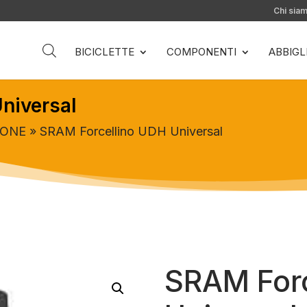
Chi sia
BICICLETTE
COMPONENTI
ABBIG
niversal
IONE
» SRAM Forcellino UDH Universal
SRAM Forc