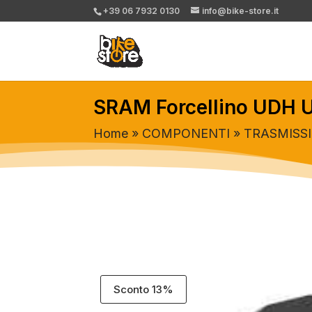
+39 06 7932 0130
info@bike-store.it
SRAM Forcellino UDH U
Home
»
COMPONENTI
»
TRASMISS
Sconto 13%