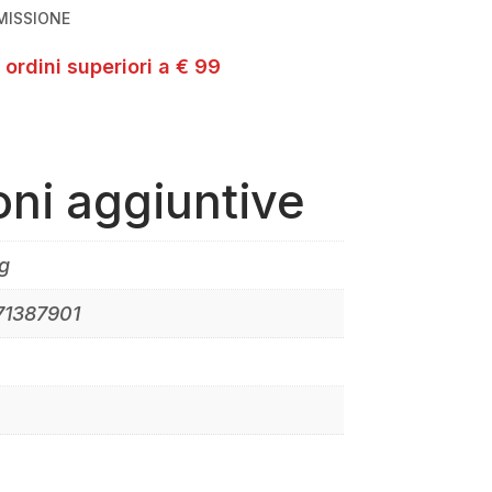
MISSIONE
 ordini superiori a € 99
oni aggiuntive
g
71387901