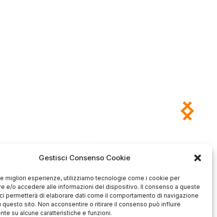
Gestisci Consenso Cookie
Antonio
Marco
verificato
verificato
 le migliori esperienze, utilizziamo tecnologie come i cookie per
Ottimo approccio al cliente.
 e/o accedere alle informazioni del dispositivo. Il consenso a queste
Consegna ottima, senza intoppi.
odotto è conforme alla
Senza dubbio un'azienda di alto
zione, sono soddisfatto
ci permetterà di elaborare dati come il comportamento di navigazione
livello. Lo consiglio. La confezione
dell'acquisto.
u questo sito. Non acconsentire o ritirare il consenso può influire
è davvero bella, sembra fatta
te su alcune caratteristiche e funzioni.
apposta per me.