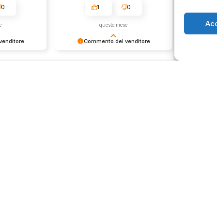
0
1
0
Ac
e
questo mese
enditore
Commento del venditore
Co
ione così
Grazie per le tue belle parole!
Siamo cont
servire clienti
Apprezziamo il tempo che dedichi a
recensione
empo e lo
condividere la tua esperienza con
grati per c
ondividere la
noi. Siamo felici di avere clienti
Saluti, pe
i. Ci vediamo
come te. Saluti, personale del
negozio.
Orari negozio
Servizi
Easy Ri
edi
Lun: 15 – 19
30gg0ri
 29
Mar – Sab: 10 –
Servizi 
ma
13:30 ⇢ 14:30 –
Valutaz
19:00
932 0130
Dom: chiuso
store.it