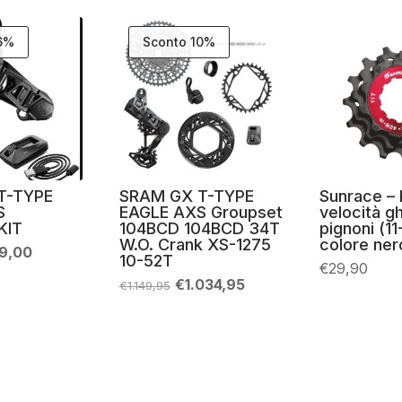
16%
Sconto 10%
T-TYPE
SRAM GX T-TYPE
Sunrace – 
S
EAGLE AXS Groupset
velocità g
KIT
104BCD 104BCD 34T
pignoni (11
W.O. Crank XS-1275
colore ner
Il
9,00
10-52T
zzo
prezzo
€
29,90
inale
attuale
Il
Il
€
1.034,95
€
1.149,95
è:
prezzo
prezzo
9,99.
€549,00.
originale
attuale
era:
è:
€1.149,95.
€1.034,95.