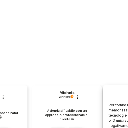
Michele
verificato
Per fornire
memorizzare
Azienda affidabile con un
Il pr
second hand
approccio professionale al
descri
tecnologie 
️
cliente.💯
o ID unici s
negativamen