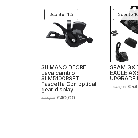
Sconto 11%
Sconto 
SHIMANO DEORE
SRAM GX 
Leva cambio
EAGLE AX
SLM5100RSET
UPGRADE 
Fascetta Con optical
Il
€
54
€
649,99
gear display
pre
orig
Il
Il
€
40,00
€
44,99
era:
prezzo
prezzo
€64
originale
attuale
era:
è:
€44,99.
€40,00.