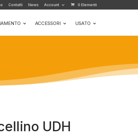
mo
Contatti
News
Account
0 Elementi
LIAMENTO
ACCESSORI
USATO
ellino UDH