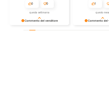
0
0
1
questa settimana
questo mes
Commento del venditore
Commento del v
Grazie per le tue belle parole! Siamo
Grazie per una recens
lieti che l'acquisto sia andato liscio,
positiva - è un piacere 
e che possiamo fornire il servizio
così! Apprezziamo il t
giusto a clienti così fantastici. Grazie
sforzo che metti nel c
ancora!
tua esperienza con no
in giro!
Store
Via Tancr
Dalla passione per il
Canonico
ciclismo e per le
00173 Ro
biciclette nasce il
+39 06 7
team Bike-Store
info@bike-