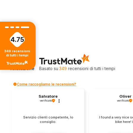
4.75
349
recensioni
di tutti i tempi
4.75
Valutazione
Basato su
349
recensioni
di tutti i tempi
Come raccogliamo le recensioni?
Salvatore
Oliver
verificato
verificato
Servizio clienti competente, lo
I found a very nice 
consiglio.
bike here! 