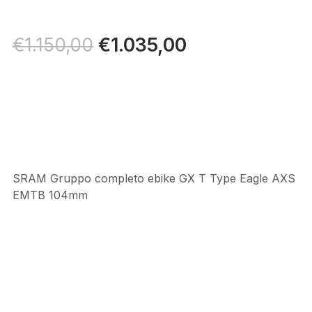
Il
€
1.035,00
Il
€
1.150,00
prezzo
prezzo
originale
attuale
era:
è:
€1.150,00.
€1.035,00.
SRAM Gruppo completo ebike GX T Type Eagle AXS
EMTB 104mm