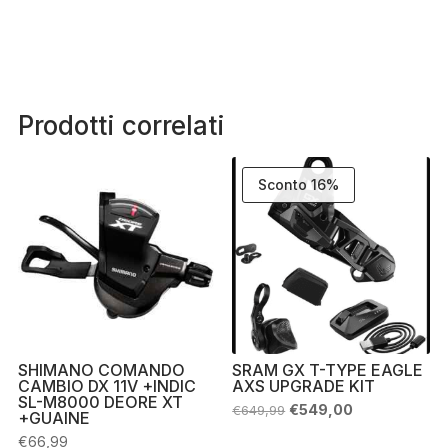
Prodotti correlati
Sconto 16%
SHIMANO COMANDO
SRAM GX T-TYPE EAGLE
CAMBIO DX 11V +INDIC
AXS UPGRADE KIT
SL-M8000 DEORE XT
Il
Il
€
549,00
€
649,99
+GUAINE
prezzo
prezzo
originale
attuale
€
66,99