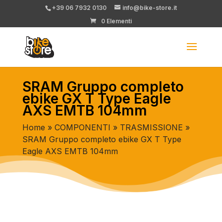
+39 06 7932 0130
info@bike-store.it
0 Elementi
SRAM Gruppo completo
ebike GX T Type Eagle
AXS EMTB 104mm
Home
»
COMPONENTI
»
TRASMISSIONE
»
SRAM Gruppo completo ebike GX T Type
Eagle AXS EMTB 104mm