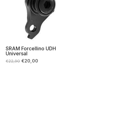
SRAM Forcellino UDH
Universal
Il
Il
€
20,00
€
22,90
prezzo
prezzo
originale
attuale
era:
è:
€22,90.
€20,00.