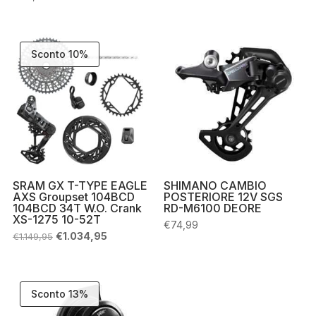
era:
è:
€649,99.
€549,00.
Sconto 10%
SRAM GX T-TYPE EAGLE
SHIMANO CAMBIO
AXS Groupset 104BCD
POSTERIORE 12V SGS
104BCD 34T W.O. Crank
RD-M6100 DEORE
XS-1275 10-52T
€
74,99
Il
Il
€
1.034,95
€
1.149,95
prezzo
prezzo
originale
attuale
era:
è:
€1.149,95.
€1.034,95.
Sconto 13%