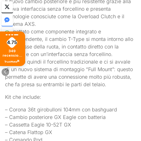
Il nuovo cambio posteriore è più resistente grazie alla
nuova interfaccia senza forcellino e presenta
tecnologie conosciute come la Overload Clutch e il
sistema AXS.
Progettato come componente integrato e
interdipendente, il cambio T-Type si monta intorno allo
4.75
stesso asse della ruota, in contatto diretto con la
349
cassetta e con un’interfaccia senza forcellino.
recensioni
di tutti i
Sparisce quindi il forcellino tradizionale e ci si avvale
tempi
di un nuovo sistema di montaggio “Full Mount”: questo
permette di avere una connessione molto più robusta,
che fa presa su entrambi le parti del telaio.
Kit che include:
– Corona 36t girobulloni 104mm con bashguard
– Cambio posteriore GX Eagle con batteria
– Cassetta Eagle 10-52T GX
– Catena Flattop GX
– Comando Pod