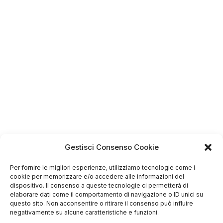
4.75
Basato su
Gestisci Consenso Cookie
349
recensioni
di tutti i tempi
Valutazione
Per fornire le migliori esperienze, utilizziamo tecnologie come i
cookie per memorizzare e/o accedere alle informazioni del
Come raccogliamo le recensioni?
dispositivo. Il consenso a queste tecnologie ci permetterà di
elaborare dati come il comportamento di navigazione o ID unici su
Salvatore
questo sito. Non acconsentire o ritirare il consenso può influire
verificato
negativamente su alcune caratteristiche e funzioni.