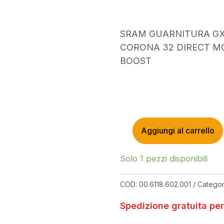
SRAM GUARNITURA GX
CORONA 32 DIRECT M
BOOST
Aggiungi al carrello
SRAM
GUARNITURA
GX
Solo 1 pezzi disponibili
EAGLE
PEDIVELLA
COD:
00.6118.602.001
Categor
170MM
CORONA
Spedizione gratuita per
32
DIRECT