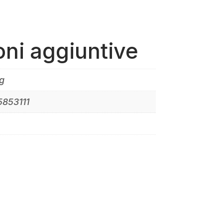
oni aggiuntive
g
5853111