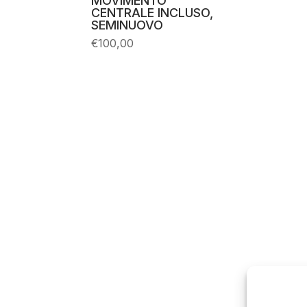
MOVIMENTO
è:
,00.
€113,00.
CENTRALE INCLUSO,
SEMINUOVO
€
100,00