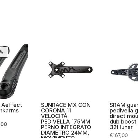
7%
 Aeffect
SUNRACE MX CON
SRAM guar
ankarms
CORONA 11
pedivella 
VELOCITÀ
direct mou
PEDIVELLA 175MM
dub boost
Il
,00
PERNO INTEGRATO
32t lunar
zo
prezzo
DIAMETRO 24MM,
inale
attuale
€
167,00