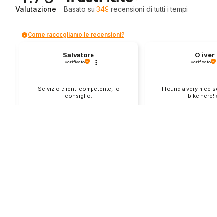
Valutazione
Basato su
349
recensioni
di tutti i tempi
Come raccogliamo le recensioni?
Salvatore
Oliver
verificato
verificato
Servizio clienti competente, lo
I found a very nice 
consiglio.
bike here! 
0
0
1
questa settimana
questo mes
Commento del venditore
Commento del v
Grazie per le tue belle parole! Siamo
Grazie per una recens
lieti che l'acquisto sia andato liscio,
positiva - è un piacere 
e che possiamo fornire il servizio
così! Apprezziamo il t
giusto a clienti così fantastici. Grazie
sforzo che metti nel c
ancora!
tua esperienza con no
in giro!