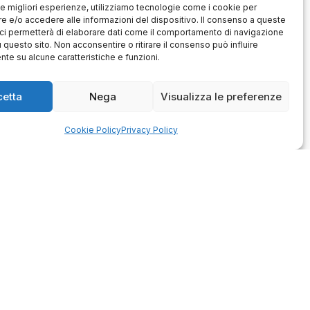
 le migliori esperienze, utilizziamo tecnologie come i cookie per
 e/o accedere alle informazioni del dispositivo. Il consenso a queste
ci permetterà di elaborare dati come il comportamento di navigazione
u questo sito. Non acconsentire o ritirare il consenso può influire
te su alcune caratteristiche e funzioni.
Antonio
Marco
verificato
verificato
cetta
Nega
Visualizza le preferenze
Ottimo approccio al cliente.
Consegna ottima, senza intoppi.
odotto è conforme alla
Cookie Policy
Privacy Policy
Senza dubbio un'azienda di alto
zione, sono soddisfatto
livello. Lo consiglio. La confezione
dell'acquisto.
è davvero bella, sembra fatta
apposta per me.
1
0
3
0
questo mese
questo mese
mmento del venditore
Commento del venditore
enti della tua bella
Ci rende molto felici vedere la tua
 e della fiducia. Siamo
fantastica recensione! Lavoriamo
lienti fantastici come te.
sodo per soddisfare le esigenze di
rsonale del negozio.
clienti come te, e siamo contenti di
esserci riusciti. Speriamo che
tornerai da noi :) Saluti