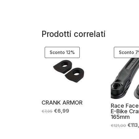
Prodotti correlati
Sconto 12%
Sconto 
CRANK ARMOR
Race Face
Il
Il
€
6,99
E-Bike Cr
€
7,95
prezzo
prezzo
165mm
originale
attuale
Il
era:
è:
€
113
€
121,00
prez
€7,95.
€6,99.
orig