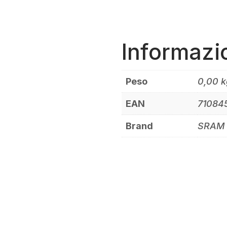
MOUNT
12
VELOCITÀ
Informazi
DUB
LUNAR
BOOST
QUANTITÀ
Peso
0,00 k
EAN
71084
Brand
SRAM