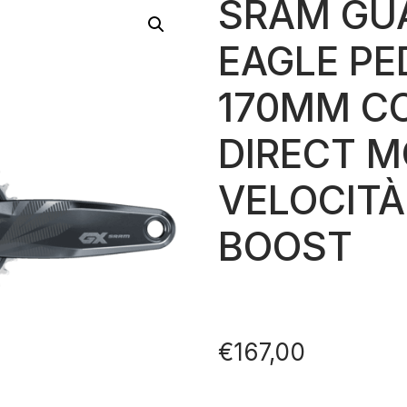
SRAM GU
EAGLE PE
170MM C
DIRECT M
VELOCITÀ
BOOST
€
167,00