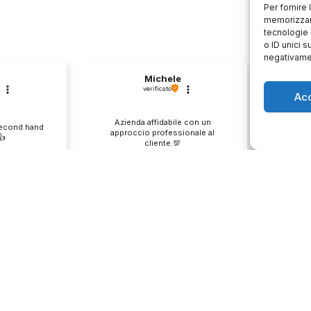
Per fornire
memorizzare
tecnologie 
o ID unici s
negativamen
Michele
verificato
Ac
Azienda affidabile con un
Il pr
second hand
approccio professionale al
descri
️
cliente.💯
0
1
0
e
questo mese
enditore
Commento del venditore
Co
ione così
Grazie per le tue belle parole!
Siamo cont
servire clienti
Apprezziamo il tempo che dedichi a
recensione
empo e lo
condividere la tua esperienza con
grati per c
ondividere la
noi. Siamo felici di avere clienti
Saluti, pe
i. Ci vediamo
come te. Saluti, personale del
negozio.